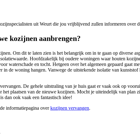
kozijnspecialisten uit Weurt die jou vrijblijvend zullen informeren over
we kozijnen aanbrengen?
nen. Om dit te laten zien is het belangrijk om in te gaan op diverse as
isolatiewaarde. Hoofdzakelijk bij oudere woningen waar houten kozijnen
 voor waterschade en tocht. Hetgeen over het algemeen gepaard gaat me
er in de woning hangen. Vanwege de uitstekende isolatie van kunststof k
ervangen. De gehele uitstraling van je huis gaat er vaak ook op vooruit
et plaatsen van de nieuwe kozijnen. Mocht je uiteindelijk van plan zij
 is dan ook vaak een fantastisch idee!
ide informatiepagina over
kozijnen vervangen
.
?