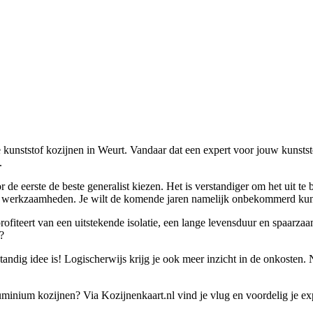
 kunststof kozijnen in Weurt. Vandaar dat een expert voor jouw kunststo
.
or de eerste de beste generalist kiezen. Het is verstandiger om het uit 
de werkzaamheden. Je wilt de komende jaren namelijk onbekommerd kun
 profiteert van een uitstekende isolatie, een lange levensduur en spaarz
?
dig idee is! Logischerwijs krijg je ook meer inzicht in de onkosten. Na
luminium kozijnen? Via Kozijnenkaart.nl vind je vlug en voordelig je ex