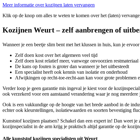
Meer informatie over kozijnen laten vervangen
Klik op de knop om alles te weten te komen over het (laten) vervange
Kozijnen Weurt – zelf aanbrengen of uitbe
Wanneer je een beetje slim bent met het klussen in huis, kun je ervoor
Zelf doen kost over het algemeen veel tijd
Zelf doen kost relatief meer, vanwege onvoorzien restmateriaal 
De kans op fouten is groter dan wanneer je het uitbesteedt
Een specialist heeft ook kennis van isolatie en onderhoud
Afwijkingen op recht-toe-recht-aan kan voor grote problemen 
Verder loop je geen garantie mis ingeval je kiest voor de kozijnspecia
ook verzekerd voor een aanstaand verandering waar je nog meerdere j
Ook is een vakkundige op de hoogte van het brede aanbod in de industr
echter ook kleurstellingen, isolatiewaarden en soorten bevestiging flu
Kunststof kozijnen plaatsen? Schakel dan een expert in! Dan weet je z
kozijnspecialist in de arm krijg je praktisch altijd garantie op de kozi
Alle kunststof kozijnen specialisten uit Weurt