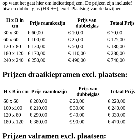
op want het gaat hier om indicatieprijzen. De prijzen zijn inclusief
btw en dubbel glas (HR ++), excl. Plaatsing van de kozijnen.
H x B in
Prijs van
Prijs raamkozijn
Totaal Prijs
cm
dubbelglas
30 x 30
€ 60,00
€ 10,00
€ 70,00
60 x 60
€ 100,00
€ 25,00
€ 125,00
120 x 80
€ 130,00
€ 50,00
€ 180,00
180 x 120
€ 170,00
€ 110,00
€ 280,00
240 x 240
€ 250,00
€ 490,00
€ 740,00
Prijzen draaikiepramen excl. plaatsen:
Prijs van
H x B in cm
Prijs raamkozijn
Totaal Prijs
dubbelglas
60 x 60
€ 200,00
€ 20,00
€ 220,00
100 x100
€ 210,00
€ 30,00
€ 240,00
120 x 80
€ 290,00
€ 40,00
€ 330,00
180 x 120
€ 380,00
€ 90,00
€ 470,00
Prijzen valramen excl. plaatsen: