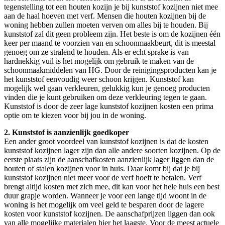
tegenstelling tot een houten kozijn je bij kunststof kozijnen niet mee
aan de haal hoeven met verf. Mensen die houten kozijnen bij de
woning hebben zullen moeten verven om alles bij te houden. Bij
kunststof zal dit geen probleem zijn. Het beste is om de kozijnen één
keer per maand te voorzien van en schoonmaakbeurt, dit is meestal
genoeg om ze stralend te houden. Als er echt sprake is van
hardnekkig vuil is het mogelijk om gebruik te maken van de
schoonmaakmiddelen van HG. Door de reinigingsproducten kan je
het kunststof eenvoudig weer schoon krijgen. Kunststof kan
mogelijk wel gaan verkleuren, gelukkig kun je genoeg producten
vinden die je kunt gebruiken om deze verkleuring tegen te gaan.
Kunststof is door de zeer lage kunststof kozijnen kosten een prima
optie om te kiezen voor bij jou in de woning.
2. Kunststof is aanzienlijk goedkoper
Een ander groot voordeel van kunststof kozijnen is dat de kosten
kunststof kozijnen lager zijn dan alle andere soorten kozijnen. Op de
eerste plaats zijn de aanschafkosten aanzienlijk lager liggen dan de
houten of stalen kozijnen voor in huis. Daar komt bij dat je bij
kunststof kozijnen niet meer voor de verf hoeft te betalen. Verf
brengt altijd kosten met zich mee, dit kan voor het hele huis een best
duur grapje worden. Wanneer je voor een lange tijd woont in de
woning is het mogelijk om veel geld te besparen door de lagere
kosten voor kunststof kozijnen. De aanschafprijzen liggen dan ook
van alle mogelijke materialen hier het laagste. Voor de meest actuele