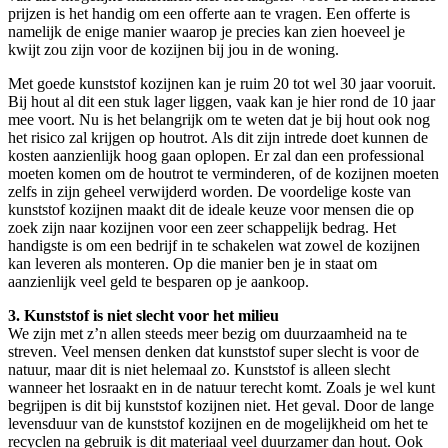
prijzen is het handig om een offerte aan te vragen. Een offerte is
namelijk de enige manier waarop je precies kan zien hoeveel je
kwijt zou zijn voor de kozijnen bij jou in de woning.
Met goede kunststof kozijnen kan je ruim 20 tot wel 30 jaar vooruit.
Bij hout al dit een stuk lager liggen, vaak kan je hier rond de 10 jaar
mee voort. Nu is het belangrijk om te weten dat je bij hout ook nog
het risico zal krijgen op houtrot. Als dit zijn intrede doet kunnen de
kosten aanzienlijk hoog gaan oplopen. Er zal dan een professional
moeten komen om de houtrot te verminderen, of de kozijnen moeten
zelfs in zijn geheel verwijderd worden. De voordelige koste van
kunststof kozijnen maakt dit de ideale keuze voor mensen die op
zoek zijn naar kozijnen voor een zeer schappelijk bedrag. Het
handigste is om een bedrijf in te schakelen wat zowel de kozijnen
kan leveren als monteren. Op die manier ben je in staat om
aanzienlijk veel geld te besparen op je aankoop.
3. Kunststof is niet slecht voor het milieu
We zijn met z’n allen steeds meer bezig om duurzaamheid na te
streven. Veel mensen denken dat kunststof super slecht is voor de
natuur, maar dit is niet helemaal zo. Kunststof is alleen slecht
wanneer het losraakt en in de natuur terecht komt. Zoals je wel kunt
begrijpen is dit bij kunststof kozijnen niet. Het geval. Door de lange
levensduur van de kunststof kozijnen en de mogelijkheid om het te
recyclen na gebruik is dit materiaal veel duurzamer dan hout. Ook