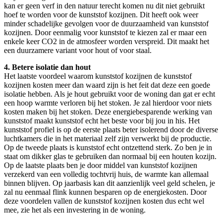
kan er geen verf in den natuur terecht komen nu dit niet gebruikt
hoef te worden voor de kunststof kozijnen. Dit heeft ook weer
minder schadelijke gevolgen voor de duurzaamheid van kunststof
kozijnen. Door eenmalig voor kunststof te kiezen zal er maar een
enkele keer CO2 in de atmosfeer worden verspreid. Dit maakt het
een duurzamere variant voor hout of voor staal.
4. Betere isolatie dan hout
Het laatste voordeel waarom kunststof kozijnen de kunststof
kozijnen kosten meer dan waard zijn is het feit dat deze een goede
isolatie hebben. Als je hout gebruikt voor de woning dan gat er echt
een hoop warmte verloren bij het stoken. Je zal hierdoor voor niets
kosten maken bij het stoken. Deze energiebesparende werking van
kunststof maakt kunststof echt het beste voor bij jou in his. Het
kunststof profiel is op de eerste plaats beter isolerend door de diverse
luchtkamers die in het materiaal zelf zijn verwerkt bij de productie.
Op de tweede plaats is kunststof echt ontzettend sterk. Zo ben je in
staat om dikker glas te gebruiken dan normaal bij een houten kozijn.
Op de laatste plaats ben je door middel van kunststof kozijnen
verzekerd van een volledig tochtvrij huis, de warmte kan allemaal
binnen blijven. Op jaarbasis kan dit aanzienlijk veel geld schelen, je
zal nu eenmaal flink kunnen besparen op de energiekosten. Door
deze voordelen vallen de kunststof kozijnen kosten dus echt wel
mee, zie het als een investering in de woning.