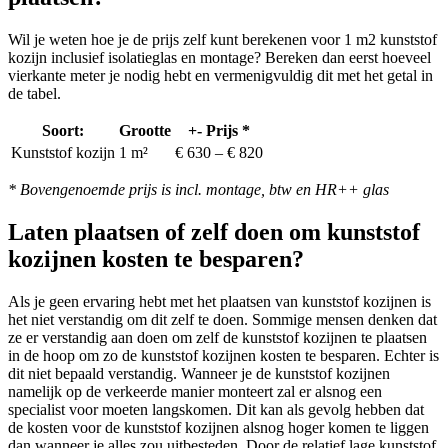
Wil je weten hoe je de prijs zelf kunt berekenen voor 1 m2 kunststof
kozijn inclusief isolatieglas en montage? Bereken dan eerst hoeveel
vierkante meter je nodig hebt en vermenigvuldig dit met het getal in
de tabel.
Soort:
Grootte
+- Prijs *
Kunststof kozijn
1 m²
€ 630 – € 820
* Bovengenoemde prijs is incl. montage, btw en HR++ glas
Laten plaatsen of zelf doen om kunststof
kozijnen kosten te besparen?
Als je geen ervaring hebt met het plaatsen van kunststof kozijnen is
het niet verstandig om dit zelf te doen. Sommige mensen denken dat
ze er verstandig aan doen om zelf de kunststof kozijnen te plaatsen
in de hoop om zo de kunststof kozijnen kosten te besparen. Echter is
dit niet bepaald verstandig. Wanneer je de kunststof kozijnen
namelijk op de verkeerde manier monteert zal er alsnog een
specialist voor moeten langskomen. Dit kan als gevolg hebben dat
de kosten voor de kunststof kozijnen alsnog hoger komen te liggen
dan wanneer je alles zou uitbesteden. Door de relatief lage kunststof