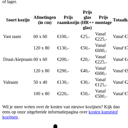
of lager.
Prijs
Afmetingen
Prijs
glas
Prijs
Soort kozijn
Totaalk
(in cm)
raamkozijn
(HR++
montage
glas)
Vanaf
Vast raam
60 x 60
€100,-
€25,-
Vanaf €
€225,-
Vanaf
120 x 80
€130,-
€50,-
Vanaf €
€600,-
Vanaf
Draai-/kiepraam
60 x 60
€200,-
€20,-
Vanaf €
€225,-
Vanaf
120 x 80
€290,-
€40,-
Vanaf €
€600,-
Vanaf
Valraam
50 x 40
€130,-
€30,-
Vanaf €
€125,-
Vanaf
100 x 80
€220,-
€50,-
Vanaf €
€500,-
Wil je meer weten over de kosten van nieuwe kozijnen? Kijk dan
eens op onze uitgebreide informatiepagina over
kosten kunststof
kozijnen
.