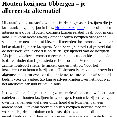
Houten kozijnen Ubbergen – je
allereerste alternatief
Uiteraard zijn kunststof kozijnen niet de enige soort kozijnen die je
kunt aanbrengen bij jou in huis.
Houten kozijnen
zijn absoluut een
interessante optie. Houten kozijnen komen relatief vaak voor in ons
land. Dit komt hoofdzakelijk omdat houten kozijnen vroeger de
standaard waren.. Je kunt kiezen uit meerdere houtsoorten wanneer
het aankomt op deze kozijnen. Noodzakelijk is wel dat je weet dat
de houtsoort van invloed is op de deugdelijkheid van de kozijnen.
Als je als voorbeeld voor een zeer zachte houtsoort kiest dan is de
isolatie minder dan bij de sterkere houtsoorten. Verder kan een
zachte houtsoort sneller te maken krijgen met rot. Voor het
installeren van houten kozijnen in Ubbergen is het vandaar over het
algemeen slim om even contact op te nemen met een professioneel
bedrijf voor de aanleg. Zo kan je advies krijgen over het hout wat
het allerbeste aansluit bij jou in huis.
Los van de prachtige uitstraling zitten er desalniettemin wel een paar
nadelen aan houten kozijnen in Ubbergen. Houten kozijnen vergen
over het algemeen wel meer onderhoud dan kozijnen van een
andere soort. Dit komt doordat houten kozijnen geverfd moeten
worden. Bij de aluminium en kunststoffen kozijnen is dit niet het
geval. Beits kan erg duur zijn als je een bepaalde kleur in gedachten