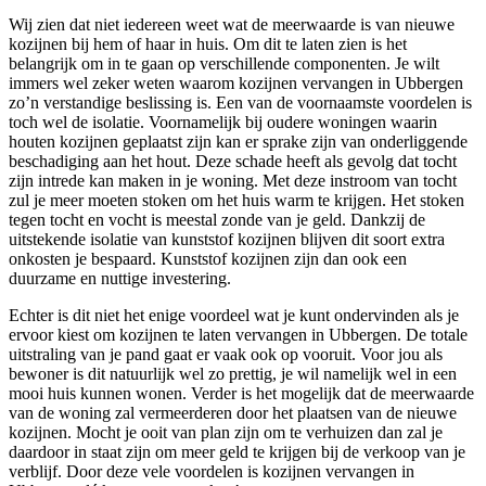
Wij zien dat niet iedereen weet wat de meerwaarde is van nieuwe
kozijnen bij hem of haar in huis. Om dit te laten zien is het
belangrijk om in te gaan op verschillende componenten. Je wilt
immers wel zeker weten waarom kozijnen vervangen in Ubbergen
zo’n verstandige beslissing is. Een van de voornaamste voordelen is
toch wel de isolatie. Voornamelijk bij oudere woningen waarin
houten kozijnen geplaatst zijn kan er sprake zijn van onderliggende
beschadiging aan het hout. Deze schade heeft als gevolg dat tocht
zijn intrede kan maken in je woning. Met deze instroom van tocht
zul je meer moeten stoken om het huis warm te krijgen. Het stoken
tegen tocht en vocht is meestal zonde van je geld. Dankzij de
uitstekende isolatie van kunststof kozijnen blijven dit soort extra
onkosten je bespaard. Kunststof kozijnen zijn dan ook een
duurzame en nuttige investering.
Echter is dit niet het enige voordeel wat je kunt ondervinden als je
ervoor kiest om kozijnen te laten vervangen in Ubbergen. De totale
uitstraling van je pand gaat er vaak ook op vooruit. Voor jou als
bewoner is dit natuurlijk wel zo prettig, je wil namelijk wel in een
mooi huis kunnen wonen. Verder is het mogelijk dat de meerwaarde
van de woning zal vermeerderen door het plaatsen van de nieuwe
kozijnen. Mocht je ooit van plan zijn om te verhuizen dan zal je
daardoor in staat zijn om meer geld te krijgen bij de verkoop van je
verblijf. Door deze vele voordelen is kozijnen vervangen in