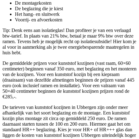
De montagekosten
De beglazing die je kiest
Het hang- en sluitwerk
Voorrij- en afvoerkosten
Tip: Denk eens aan isolatieglas! Dan profiteer je van een verlaagd
btw-tarief. In plaats van 21% btw, betaal je maar 9% btw over deze
ramen. Tevens heb je mogelijk recht op isolatiesubsidie! Hier kom je
al voor in aanmerking als je twee energiebesparende maatregelen in
huis hebt.
De gemiddelde prijzen voor kunststof kozijnen (vast raam, 60×60
centimeter) beginnen vanaf 350 euro, met beglazing en het monteren
van de kozijnen. Voor een kunststof kozijn bij een kiepraam
(draairaam) van dezelfde afmetingen beginnen de prijzen vanaf 445
euro (ook inclusief ramen en installatie). Voor een valraam van
50×40 centimeter beginnen de kunststof kozijnen prijzen rond de
€285,-.
De tarieven van kunststof kozijnen in Ubbergen zijn onder meer
afhankelijk van het soort beglazing en de montage. Een kunststof
kozijn plus montage zit circa op gemiddeld 250 euro. De ramen
daarnaast starten tussen de 100 en 200 euro. Hiermee gaat het om
standaard HR++ beglazing. Kies je voor HR+ of HR+++ glas dan
liggen de kosten van kunststof kozijnen Ubbergen uiteindelijk hoger