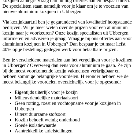
kozijnen aanlegt? Vraag dan nu nog offertes aan en bespaar direct.
De specialisten staan namelijk voor je klaar om je te voorzien van
nieuwe aluminium kozijnen in Ubbergen.
Via kozijnkaart.nl ben je gegarandeerd van kwalitatief hoogstaande
bedrijven. Wil je meer weten over de prijzen voor een aluminium
kozijn naar je voorkeuren? Onze kozijn specialisten uit Ubbergen
informeren en adviseren je graag. Vraag je bij ons offertes aan voor
aluminium kozijnen in Ubbergen? Dan bespaar je tot maar liefst
40% op je bestelling; gedegen werk voor betaalbare prijzen.
Ben je verscheidene materialen aan het vergelijken voor je kozijnen
in Ubbergen? Overweeg dan eens voor aluminium te gaan. Ze zijn
bij de meest voorkomende kozijn vakmensen verkrijgbaar en
hebben sommige belangrijke voordelen. Hieronder hebben we de
meest belangrijke voordelen overzichtelijk voor je opgesomd:
Eigentijds uiterlijk voor je kozijn
Milieuvriendelijke materiaalsoort
Geen rotting, roest en vochtopname voor je kozijnen in
Ubbergen
Uiterst duurzame stofsoort
Kozijn behoeft weinig onderhoud
Goede isolatiewaarde
Aantrekkelijke tariefstellingen