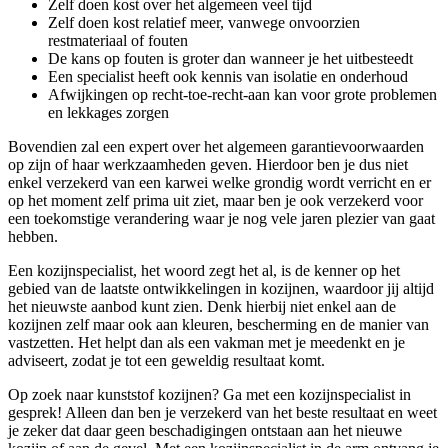
Zelf doen kost over het algemeen veel tijd
Zelf doen kost relatief meer, vanwege onvoorzien
restmateriaal of fouten
De kans op fouten is groter dan wanneer je het uitbesteedt
Een specialist heeft ook kennis van isolatie en onderhoud
Afwijkingen op recht-toe-recht-aan kan voor grote problemen
en lekkages zorgen
Bovendien zal een expert over het algemeen garantievoorwaarden
op zijn of haar werkzaamheden geven. Hierdoor ben je dus niet
enkel verzekerd van een karwei welke grondig wordt verricht en er
op het moment zelf prima uit ziet, maar ben je ook verzekerd voor
een toekomstige verandering waar je nog vele jaren plezier van gaat
hebben.
Een kozijnspecialist, het woord zegt het al, is de kenner op het
gebied van de laatste ontwikkelingen in kozijnen, waardoor jij altijd
het nieuwste aanbod kunt zien. Denk hierbij niet enkel aan de
kozijnen zelf maar ook aan kleuren, bescherming en de manier van
vastzetten. Het helpt dan als een vakman met je meedenkt en je
adviseert, zodat je tot een geweldig resultaat komt.
Op zoek naar kunststof kozijnen? Ga met een kozijnspecialist in
gesprek! Alleen dan ben je verzekerd van het beste resultaat en weet
je zeker dat daar geen beschadigingen ontstaan aan het nieuwe