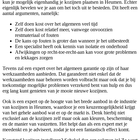
kun je mogelijk eigenhandig je kozijnen plaatsen in Heumen. Echter
eigenlijk bevelen we je aan om het toch uit te besteden. Dit heeft een
aantal argumenten, namelijk:
Zelf doen kost over het algemeen veel tijd
Zelf doen kost relatief meer, vanwege onvoorzien
restmateriaal of fouten
De kans op fouten is groter dan wanneer je het uitbesteedt
Een specialist heeft ook kennis van isolatie en onderhoud
Afwijkingen op recht-toe-recht-aan kan voor grote problemen
en lekkages zorgen
Tevens zal een expert over het algemeen garantie op zijn of haar
werkzaamheden aanbieden. Dat garandeert niet enkel dat de
werkzaamheden naar behoren worden volbracht maar ook dat je bij
toekomstige mogelijke problemen verzekerd bent van hulp en dus
erg lang kunt genieten van je mooie nieuwe kozijnen.
Ook is een expert op de hoogte van het brede aanbod in de industrie
van kozijnen in Heumen, waardoor je een keuzemogelijkheid krijgt
van het gehele aanbod wat er op de markt is. Denk hierbij niet
exclusief aan de kozijnen zelf maar ook aan kleuren, bescherming
en de manier van vastzetten. Het helpt dan als een expert met je
meedenkt en je adviseert, zodat je tot een fantastisch effect komt.