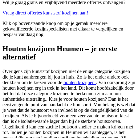
Wil je graag gratis en vrijblijvend meerdere offertes ontvangen?
Vraag direct offertes kunststof kozijnen aan!
Klik op bovenstaande knop om op je gemak meerdere
gekwalificeerde kozijnspecialisten met elkaar te vergelijken en
bespaar vandaag nog.
Houten kozijnen Heumen – je eerste
alternatief
Overigens zijn kunststof kozijnen niet de enige categorie kozijnen
die je kunt aanbrengen bij jou in huis. Zo is het onder andere ook
denkbaar om te kiezen voor de
houten kozijnen
. Van oorsprong zijn
houten kozijnen erg in trek in het land. Dit komt hoofdzakelijk door
het feit dat deze categorie kozijnen te herkennen zijn aan hun
authentieke uitstraling.. Kies je voor houten kozijnen? Dan is het
eerstvolgende punt van aandacht de houtsoort. Van belang is wel dat
je weet dat de houtsoort van invloed is op de deugdelijkheid van de
kozijnen. Als je bijvoorbeeld voor een zeer zachte houtsoort kiest
dan is de isolatiewaarde lager dan bij de sterkere houtsoorten.
Tegelijkertijd kan een zachte houtsoort sneller te maken krijgen met
rot. Indien je houten kozijnen in Heumen wilt aanleggen, is het
meestal fijn om een kundige partij om begeleiding te vragen. Zij