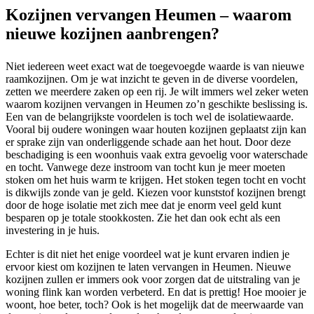
Kozijnen vervangen Heumen – waarom
nieuwe kozijnen aanbrengen?
Niet iedereen weet exact wat de toegevoegde waarde is van nieuwe
raamkozijnen. Om je wat inzicht te geven in de diverse voordelen,
zetten we meerdere zaken op een rij. Je wilt immers wel zeker weten
waarom kozijnen vervangen in Heumen zo’n geschikte beslissing is.
Een van de belangrijkste voordelen is toch wel de isolatiewaarde.
Vooral bij oudere woningen waar houten kozijnen geplaatst zijn kan
er sprake zijn van onderliggende schade aan het hout. Door deze
beschadiging is een woonhuis vaak extra gevoelig voor waterschade
en tocht. Vanwege deze instroom van tocht kun je meer moeten
stoken om het huis warm te krijgen. Het stoken tegen tocht en vocht
is dikwijls zonde van je geld. Kiezen voor kunststof kozijnen brengt
door de hoge isolatie met zich mee dat je enorm veel geld kunt
besparen op je totale stookkosten. Zie het dan ook echt als een
investering in je huis.
Echter is dit niet het enige voordeel wat je kunt ervaren indien je
ervoor kiest om kozijnen te laten vervangen in Heumen. Nieuwe
kozijnen zullen er immers ook voor zorgen dat de uitstraling van je
woning flink kan worden verbeterd. En dat is prettig! Hoe mooier je
woont, hoe beter, toch? Ook is het mogelijk dat de meerwaarde van