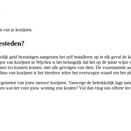
?
n van je kozijnen.
besteden?
lijk geld bezuinigen aangezien het zelf installeren op in elk geval de ko
n van kozijnen in Wijchen is het belangrijk dat het op de juiste wijze v
zijnen los kunnen komen, met alle gevolgen van dien. De voornaamste aa
sduur van kozijnen is het hierdoor zeker het overwegen waard om het alsn
genieten van jouw nieuwe kozijnen. Vanwege de betrekkelijk lage tarieve
 krijgen wat het voor jouw woning zou kosten? Vul dan vlug ons offerte 