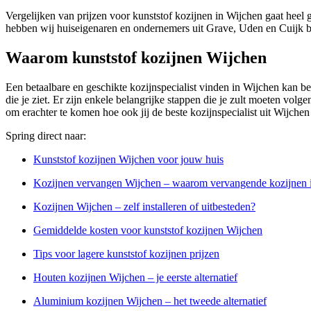
Vergelijken van prijzen voor kunststof kozijnen in Wijchen gaat heel 
hebben wij huiseigenaren en ondernemers uit Grave, Uden en Cuijk bi
Waarom kunststof kozijnen Wijchen
Een betaalbare en geschikte kozijnspecialist vinden in Wijchen kan bes
die je ziet. Er zijn enkele belangrijke stappen die je zult moeten volge
om erachter te komen hoe ook jij de beste kozijnspecialist uit Wijche
Spring direct naar:
Kunststof kozijnen Wijchen voor jouw huis
Kozijnen vervangen Wijchen – waarom vervangende kozijnen i
Kozijnen Wijchen – zelf installeren of uitbesteden?
Gemiddelde kosten voor kunststof kozijnen Wijchen
Tips voor lagere kunststof kozijnen prijzen
Houten kozijnen Wijchen – je eerste alternatief
Aluminium kozijnen Wijchen – het tweede alternatief