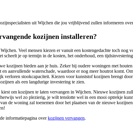
kozijnspecialisten uit Wijchen die jou vrijblijvend zullen informeren ov
vangende kozijnen installeren?
 Wijchen. Veel mensen kiezen er vanuit een kostengedachte toch nog vo
scheelt je op termijn in de kosten, het onderhoud, een tijdsinvestering 
euwe kozijnen bieden aan je huis. Zeker bij oudere woningen met houten
ht en aanvullende waterschade, waardoor er nog meer houtrot komt. Om 
ijk verloren stookcapaciteit. Kiezen voor kunststof kozijnen brengt door
zijnen als een langdurige investering te zien.
oor kiest om kozijnen te laten vervangen in Wijchen. Nieuwe kozijnen zu
scherwijs wel zo plezierig, je wilt tenslotte wel in een mooi optrek
e van de woning zal toenemen door het plaatsen van de nieuwe kozijnen
en!
ide informatiepagina over
kozijnen vervangen
.