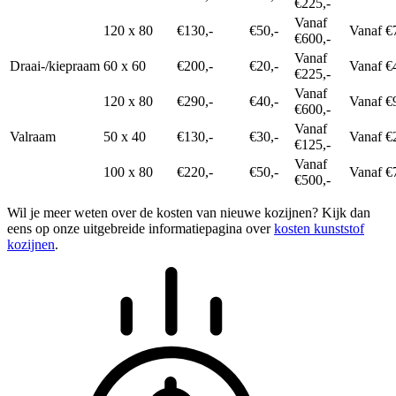
€225,-
Vanaf
120 x 80
€130,-
€50,-
Vanaf €
€600,-
Vanaf
Draai-/kiepraam
60 x 60
€200,-
€20,-
Vanaf €
€225,-
Vanaf
120 x 80
€290,-
€40,-
Vanaf €
€600,-
Vanaf
Valraam
50 x 40
€130,-
€30,-
Vanaf €
€125,-
Vanaf
100 x 80
€220,-
€50,-
Vanaf €
€500,-
Wil je meer weten over de kosten van nieuwe kozijnen? Kijk dan
eens op onze uitgebreide informatiepagina over
kosten kunststof
kozijnen
.