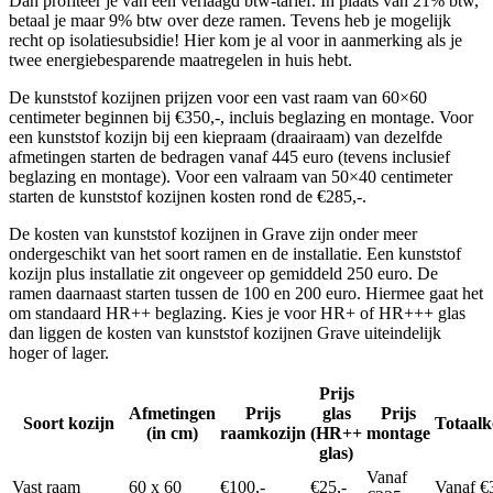
Dan profiteer je van een verlaagd btw-tarief. In plaats van 21% btw,
betaal je maar 9% btw over deze ramen. Tevens heb je mogelijk
recht op isolatiesubsidie! Hier kom je al voor in aanmerking als je
twee energiebesparende maatregelen in huis hebt.
De kunststof kozijnen prijzen voor een vast raam van 60×60
centimeter beginnen bij €350,-, incluis beglazing en montage. Voor
een kunststof kozijn bij een kiepraam (draairaam) van dezelfde
afmetingen starten de bedragen vanaf 445 euro (tevens inclusief
beglazing en montage). Voor een valraam van 50×40 centimeter
starten de kunststof kozijnen kosten rond de €285,-.
De kosten van kunststof kozijnen in Grave zijn onder meer
ondergeschikt van het soort ramen en de installatie. Een kunststof
kozijn plus installatie zit ongeveer op gemiddeld 250 euro. De
ramen daarnaast starten tussen de 100 en 200 euro. Hiermee gaat het
om standaard HR++ beglazing. Kies je voor HR+ of HR+++ glas
dan liggen de kosten van kunststof kozijnen Grave uiteindelijk
hoger of lager.
Prijs
Afmetingen
Prijs
glas
Prijs
Soort kozijn
Totaalk
(in cm)
raamkozijn
(HR++
montage
glas)
Vanaf
Vast raam
60 x 60
€100,-
€25,-
Vanaf €