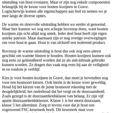
uitstraling van hout evenaren. Maar er zijn nog enkele componenten
belangrijk bij de keuze voor houten kozijnen in Grave.
Logischerwijs komen alle eigenschappen aan bod en nemen we je
mee langs de diverse opties.
De warme en sfeervolle uitstraling hebben we eerder al genoemd.
Maar hier kunnen we nog een schepje bovenop doen, want houten
kozijnen zijn echt altijd nog uniek. Ieder deel hout heeft zijn eigen
unieke patroon. Maar daarnaast zijn er nog overige overwegingen
om voor hout te gaan. Hout is van zichzelf een isolerend product.
Bovenop de warme uitstraling is hout dus ook nog eens uiterst
geschikt om warmte binnen te houden. Houten kozijnen kunnen ook
nog eens zo geïnstalleerd worden dat ze als anti-inbraak gebruikt
kunnen worden. Ze dragen dus vaak nog eens bij aan de veiligheid
in en rondom je verblijf.
Kies je voor houten kozijnen in Grave, dan moet je bovendien nog
voor een houtsoort kiezen. Ook hierin is de keuze weer geweldig.
Houd bij het kiezen van de juiste houtsoort rekening met de
deugdelijkheid, het onderhoud dat het vergt en de duurzaamheid.
Zoals gezegd is de duurzaamheidsklasse van belang. Er zijn vijf
aparte duurzaamheidsklassen. Klasse 1 is het meest duurzaam,
klasse 5 het allerminst. Zorg er tevens voor dat je hout een
zogenoemd FSC-keurmerk heeft. Dit keurmerk staat voor