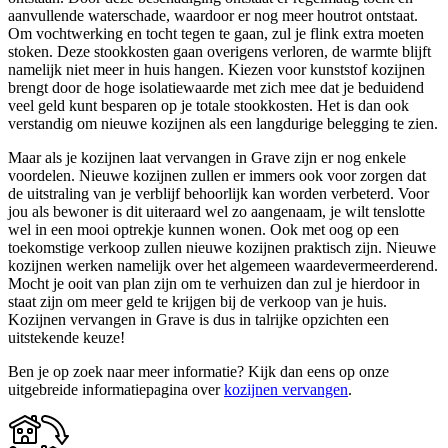
aanvullende waterschade, waardoor er nog meer houtrot ontstaat.
Om vochtwerking en tocht tegen te gaan, zul je flink extra moeten
stoken. Deze stookkosten gaan overigens verloren, de warmte blijft
namelijk niet meer in huis hangen. Kiezen voor kunststof kozijnen
brengt door de hoge isolatiewaarde met zich mee dat je beduidend
veel geld kunt besparen op je totale stookkosten. Het is dan ook
verstandig om nieuwe kozijnen als een langdurige belegging te zien.
Maar als je kozijnen laat vervangen in Grave zijn er nog enkele
voordelen. Nieuwe kozijnen zullen er immers ook voor zorgen dat
de uitstraling van je verblijf behoorlijk kan worden verbeterd. Voor
jou als bewoner is dit uiteraard wel zo aangenaam, je wilt tenslotte
wel in een mooi optrekje kunnen wonen. Ook met oog op een
toekomstige verkoop zullen nieuwe kozijnen praktisch zijn. Nieuwe
kozijnen werken namelijk over het algemeen waardevermeerderend.
Mocht je ooit van plan zijn om te verhuizen dan zul je hierdoor in
staat zijn om meer geld te krijgen bij de verkoop van je huis.
Kozijnen vervangen in Grave is dus in talrijke opzichten een
uitstekende keuze!
Ben je op zoek naar meer informatie? Kijk dan eens op onze
uitgebreide informatiepagina over
kozijnen vervangen
.