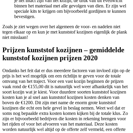
je het intact zijn van het kozijn, de druk valt uit evenwicht
binnen het materiaal met alle gevolgen van dien. Er zijn wel
speciale kits te krijgen om bijvoorbeeld gordijnen te kunnen
bevestigen.
Zoals je ziet wegen over het algemeen de voor- en nadelen niet
tegen elkaar op en kun je met kunststof kozijnen eigenlijk de plank
niet misslaan!
Prijzen kunststof kozijnen – gemiddelde
kunststof kozijnen prijzen 2020
Ondanks het feit dat er dus meerdere factoren van invloed zijn op de
prijs is het wel mogelijk om een richtlijn te geven voor de totale
omvang van het traject. Voor een vast kozijn beginnen de prijzen
vaak rond de €155,00 dit is natuurlijk wel weer afhankelijk van het
soort kozijn wat je kiest. Voor duurdere soorten kunststof kozijnen
kosten kan je al snel aan kunststof kozijnen kosten denken van
boven de €1200. Dit zijn met name de enorm grote kunststof
kozijnen die echt een hele gevel in beslag nemen. Weet wel dat er
soms nog bepaalde extra kosten komen kijken bij de totale klus. Zo
zijn er bijvoorbeeld bedrijven die kosten in rekening brengen voor
het rijden of voor het afvoeren van het materiaal. Deze kosten
worden natuurlijk wel altijd op de offerte zelf vermeld, een offerte