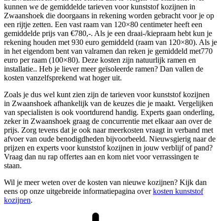
kunnen we de gemiddelde tarieven voor kunststof kozijnen in
Zwaanshoek die doorgaans in rekening worden gebracht voor je op
een rijtje zetten. Een vast raam van 120×80 centimeter heeft een
gemiddelde prijs van €780,-. Als je een draai-/kiepraam hebt kun je
rekening houden met 930 euro gemiddeld (raam van 120×80). Als je
in het eigendom bent van valramen dan reken je gemiddeld met770
euro per raam (100×80). Deze kosten zijn natuurlijk ramen en
installatie.. Heb je liever meer geïsoleerde ramen? Dan vallen de
kosten vanzelfsprekend wat hoger uit.
Zoals je dus wel kunt zien zijn de tarieven voor kunststof kozijnen
in Zwaanshoek afhankelijk van de keuzes die je maakt. Vergelijken
van specialisten is ook voortdurend handig. Experts gaan onderling,
zeker in Zwaanshoek graag de concurrentie met elkaar aan over de
prijs. Zorg tevens dat je ook naar meerkosten vraagt in verband met
afvoer van oude benodigdheden bijvoorbeeld. Nieuwsgierig naar de
prijzen en experts voor kunststof kozijnen in jouw verblijf of pand?
Vraag dan nu rap offertes aan en kom niet voor verrassingen te
staan.
Wil je meer weten over de kosten van nieuwe kozijnen? Kijk dan
eens op onze uitgebreide informatiepagina over
kosten kunststof
kozijnen
.