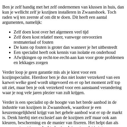
Ben je zelf handig met het zelf ondernemen van klussen in huis, dan
kun je wellicht zelf je kozijnen installeren in Zwaanshoek. Toch
raden wij ten zeerste af om dit te doen. Dit heeft een aantal
argumenten, namelijk:
Zelf doen kost over het algemeen veel tijd
Zelf doen kost relatief meer, vanwege onvoorzien
restmateriaal of fouten
De kans op fouten is groter dan wanneer je het uitbesteedt
Een specialist heeft ook kennis van isolatie en onderhoud
Afwijkingen op recht-toe-recht-aan kan voor grote problemen
en lekkages zorgen
Verder loop je geen garantie mis als je kiest voor een
kozijnspecialist. Hierdoor ben je dus niet louter verzekerd van een
karwei welke goed wordt uitgevoerd en er op het moment zelf top
uit ziet, maar ben je ook verzekerd voor een aanstaand verandering
waar je nog vele jaren plezier van zult krijgen.
Verder is een specialist op de hoogte van het brede aanbod in de
industrie van kozijnen in Zwaanshoek, waardoor je een
keuzemogelijkheid krijgt van het gehele aanbod wat er op de markt
is. Denk hierbij niet exclusief aan de kozijnen zelf maar ook aan
kleuren, bescherming en de manier van fixeren. Het helpt dan als