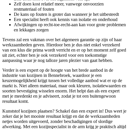
Zelf doen kost relatief meer, vanwege onvoorzien
restmateriaal of fouten
De kans op fouten is groter dan wanneer je het uitbesteedt
Een specialist heeft ook kennis van isolatie en onderhoud
Afwijkingen op recht-toe-recht-aan kan voor grote problemen
en lekkages zorgen
Tevens zal een vakman over het algemeen garantie op zijn of haar
werkzaamheden geven. Hierdoor ben je dus niet enkel verzekerd
van een klus die prima wordt verricht en er op het moment zelf goed
uit ziet, echter ben je ook verzekerd voor een toekomstige
aanpassing waar je nog talloze jaren plezier van gaat hebben.
Verder is een expert op de hoogte van het brede aanbod in de
industrie van kozijnen in Bennebroek, waardoor je een
keuzemogelijkheid krijgt tussen het volledige aanbod wat er op de
markt is. Niet alleen materiaal, maar ook kleuren, isolatiewaarden en
soorten bevestiging wisselen enorm. Het helpt dan als een expert
met je meedenkt en je adviseert, zodat je tot een buitengewoon
resultaat komt.
Kunststof kozijnen plaatsen? Schakel dan een expert in! Dus weet je
zeker dat je het mooiste resultaat krijgt en dat de werkzaamheden
netjes worden uitgevoerd, zonder beschadigingen of slordige
afwerking. Met een kozijnspecialist in de arm krijg je praktisch altijd