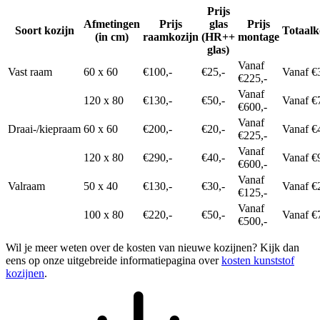
Prijs
Afmetingen
Prijs
glas
Prijs
Soort kozijn
Totaalk
(in cm)
raamkozijn
(HR++
montage
glas)
Vanaf
Vast raam
60 x 60
€100,-
€25,-
Vanaf €
€225,-
Vanaf
120 x 80
€130,-
€50,-
Vanaf €
€600,-
Vanaf
Draai-/kiepraam
60 x 60
€200,-
€20,-
Vanaf €
€225,-
Vanaf
120 x 80
€290,-
€40,-
Vanaf €
€600,-
Vanaf
Valraam
50 x 40
€130,-
€30,-
Vanaf €
€125,-
Vanaf
100 x 80
€220,-
€50,-
Vanaf €
€500,-
Wil je meer weten over de kosten van nieuwe kozijnen? Kijk dan
eens op onze uitgebreide informatiepagina over
kosten kunststof
kozijnen
.