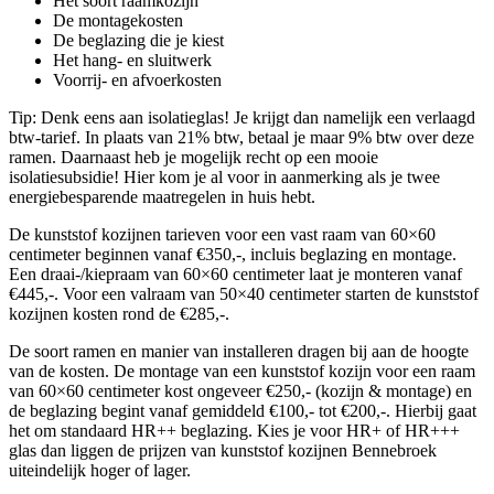
Het soort raamkozijn
De montagekosten
De beglazing die je kiest
Het hang- en sluitwerk
Voorrij- en afvoerkosten
Tip: Denk eens aan isolatieglas! Je krijgt dan namelijk een verlaagd
btw-tarief. In plaats van 21% btw, betaal je maar 9% btw over deze
ramen. Daarnaast heb je mogelijk recht op een mooie
isolatiesubsidie! Hier kom je al voor in aanmerking als je twee
energiebesparende maatregelen in huis hebt.
De kunststof kozijnen tarieven voor een vast raam van 60×60
centimeter beginnen vanaf €350,-, incluis beglazing en montage.
Een draai-/kiepraam van 60×60 centimeter laat je monteren vanaf
€445,-. Voor een valraam van 50×40 centimeter starten de kunststof
kozijnen kosten rond de €285,-.
De soort ramen en manier van installeren dragen bij aan de hoogte
van de kosten. De montage van een kunststof kozijn voor een raam
van 60×60 centimeter kost ongeveer €250,- (kozijn & montage) en
de beglazing begint vanaf gemiddeld €100,- tot €200,-. Hierbij gaat
het om standaard HR++ beglazing. Kies je voor HR+ of HR+++
glas dan liggen de prijzen van kunststof kozijnen Bennebroek
uiteindelijk hoger of lager.