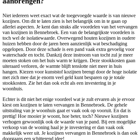
aanbrengen?
Niet iedereen weet exact wat de toegevoegde waarde is van nieuwe
kozijnen. Om dit te laten zien is het belangrijk om in te gaan op
allerlei aspecten. Je kent dan straks alle voordelen van het vervangen
van kozijnen in Bennebroek. Een van de belangrijkste voordelen is
toch wel de isolatiewaarde. Overwegend houten kozijnen in oudere
huizen hebben door de jaren heen aanzienlijk wat beschadiging
opgelopen. Door deze schade is een pand vaak extra gevoelig voor
waterschade en tocht. Dankzij deze instroom van tocht zul je meer
moeten stoken om het huis warm te krijgen. Deze stookkosten gaan
uiteraard verloren, de warmte blijft tenslotte niet meer in huis
hangen. Kiezen voor kunststof kozijnen brengt door de hoge isolatie
met zich mee dat je enorm veel geld kunt besparen op je totale
stookkosten. Zie het dan ook echt als een investering in je
woonhuis.
Echter is dit niet het enige voordeel wat je zult ervaren als je ervoor
kiest om kozijnen te laten vervangen in Bennebroek. De gehele
uitstraling van je woonhuis gaat er vaak ook op vooruit. En dat is
prettig! Hoe mooier je woont, hoe beter, toch? Nieuwe kozijnen
verhogen gewoonlijk ook de waarde van je pand. Bij een mogelijke
verkoop van de woning haal je je investering er dan vaak ook
makkelijk weer uit. Je kozijnen vervangen in Bennebroek is dan ook
doorgaans een schitterend idee!