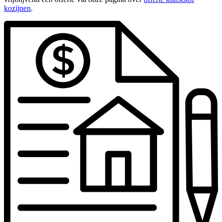
kozijnen
.