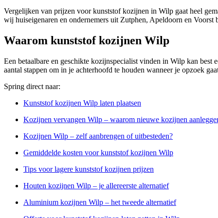
Vergelijken van prijzen voor kunststof kozijnen in Wilp gaat heel gem
wij huiseigenaren en ondernemers uit Zutphen, Apeldoorn en Voorst b
Waarom kunststof kozijnen Wilp
Een betaalbare en geschikte kozijnspecialist vinden in Wilp kan best een
aantal stappen om in je achterhoofd te houden wanneer je opzoek gaat n
Spring direct naar:
Kunststof kozijnen Wilp laten plaatsen
Kozijnen vervangen Wilp – waarom nieuwe kozijnen aanlegge
Kozijnen Wilp – zelf aanbrengen of uitbesteden?
Gemiddelde kosten voor kunststof kozijnen Wilp
Tips voor lagere kunststof kozijnen prijzen
Houten kozijnen Wilp – je allereerste alternatief
Aluminium kozijnen Wilp – het tweede alternatief