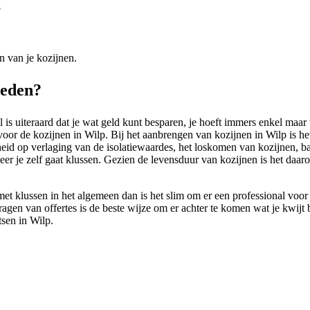
?
n van je kozijnen.
teden?
s uiteraard dat je wat geld kunt besparen, je hoeft immers enkel maar t
e voor de kozijnen in Wilp. Bij het aanbrengen van kozijnen in Wilp is he
ijkheid op verlaging van de isolatiewaardes, het loskomen van kozijnen,
eer je zelf gaat klussen. Gezien de levensduur van kozijnen is het daa
et klussen in het algemeen dan is het slim om er een professional voor
gen van offertes is de beste wijze om er achter te komen wat je kwijt b
tsen in Wilp.