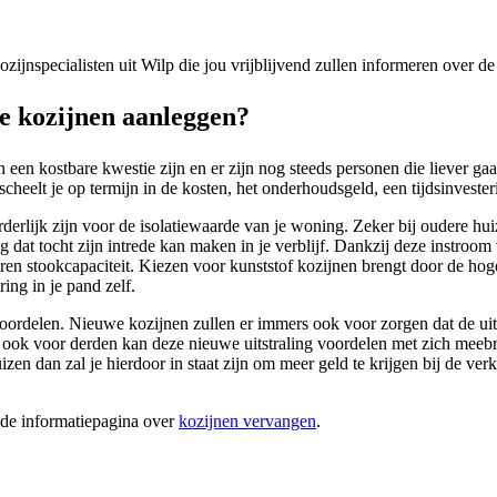
kozijnspecialisten uit Wilp die jou vrijblijvend zullen informeren over 
 kozijnen aanleggen?
 een kostbare kwestie zijn en er zijn nog steeds personen die liever g
heelt je op termijn in de kosten, het onderhoudsgeld, een tijdsinvesteri
derlijk zijn voor de isolatiewaarde van je woning. Zeker bij oudere hui
 dat tocht zijn intrede kan maken in je verblijf. Dankzij deze instroom
loren stookcapaciteit. Kiezen voor kunststof kozijnen brengt door de hog
ing in je pand zelf.
oordelen. Nieuwe kozijnen zullen er immers ook voor zorgen dat de uit
Maar ook voor derden kan deze nieuwe uitstraling voordelen met zich m
zen dan zal je hierdoor in staat zijn om meer geld te krijgen bij de ver
ide informatiepagina over
kozijnen vervangen
.