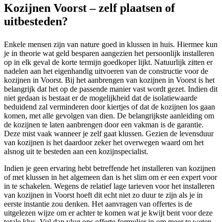
Kozijnen Voorst – zelf plaatsen of
uitbesteden?
Enkele mensen zijn van nature goed in klussen in huis. Hiermee kun
je in theorie wat geld besparen aangezien het persoonlijk installeren
op in elk geval de korte termijn goedkoper lijkt. Natuurlijk zitten er
nadelen aan het eigenhandig uitvoeren van de constructie voor de
kozijnen in Voorst. Bij het aanbrengen van kozijnen in Voorst is het
belangrijk dat het op de passende manier vast wordt gezet. Indien dit
niet gedaan is bestaat er de mogelijkheid dat de isolatiewaarde
beduidend zal verminderen door kiertjes of dat de kozijnen los gaan
komen, met alle gevolgen van dien. De belangrijkste aanleiding om
de kozijnen te laten aanbrengen door een vakman is de garantie.
Deze mist vaak wanneer je zelf gaat klussen. Gezien de levensduur
van kozijnen is het daardoor zeker het overwegen waard om het
alsnog uit te besteden aan een kozijnspecialist.
Indien je geen ervaring hebt betreffende het installeren van kozijnen
of met klussen in het algemeen dan is het slim om er een expert voor
in te schakelen. Wegens de relatief lage tarieven voor het installeren
van kozijnen in Voorst hoeft dit echt niet zo duur te zijn als je in
eerste instantie zou denken. Het aanvragen van offertes is de
uitgelezen wijze om er achter te komen wat je kwijt bent voor deze
totale klus. Vul dan vlug ons offerte formulier in om meer te weten