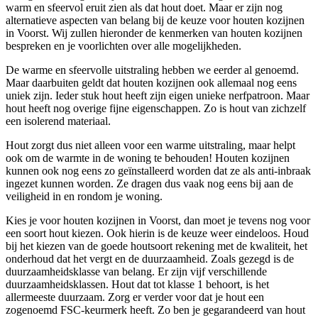
warm en sfeervol eruit zien als dat hout doet. Maar er zijn nog
alternatieve aspecten van belang bij de keuze voor houten kozijnen
in Voorst. Wij zullen hieronder de kenmerken van houten kozijnen
bespreken en je voorlichten over alle mogelijkheden.
De warme en sfeervolle uitstraling hebben we eerder al genoemd.
Maar daarbuiten geldt dat houten kozijnen ook allemaal nog eens
uniek zijn. Ieder stuk hout heeft zijn eigen unieke nerfpatroon. Maar
hout heeft nog overige fijne eigenschappen. Zo is hout van zichzelf
een isolerend materiaal.
Hout zorgt dus niet alleen voor een warme uitstraling, maar helpt
ook om de warmte in de woning te behouden! Houten kozijnen
kunnen ook nog eens zo geïnstalleerd worden dat ze als anti-inbraak
ingezet kunnen worden. Ze dragen dus vaak nog eens bij aan de
veiligheid in en rondom je woning.
Kies je voor houten kozijnen in Voorst, dan moet je tevens nog voor
een soort hout kiezen. Ook hierin is de keuze weer eindeloos. Houd
bij het kiezen van de goede houtsoort rekening met de kwaliteit, het
onderhoud dat het vergt en de duurzaamheid. Zoals gezegd is de
duurzaamheidsklasse van belang. Er zijn vijf verschillende
duurzaamheidsklassen. Hout dat tot klasse 1 behoort, is het
allermeeste duurzaam. Zorg er verder voor dat je hout een
zogenoemd FSC-keurmerk heeft. Zo ben je gegarandeerd van hout