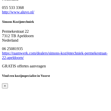
055 533 3368
http://www.aluvo.nl/
Simons Kozijntechniek
Permekestraat 22
7312 TB Apeldoorn
Nederland
06 25081935
https://raamwerk.com/dealers/simons-kozijntechniek-permekestraat-
22-apeldoorn/
GRATIS offertes aanvragen
Vind een kozijnspecialist in Voorst
×