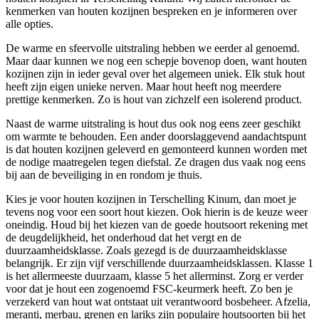
kenmerken van houten kozijnen bespreken en je informeren over
alle opties.
De warme en sfeervolle uitstraling hebben we eerder al genoemd.
Maar daar kunnen we nog een schepje bovenop doen, want houten
kozijnen zijn in ieder geval over het algemeen uniek. Elk stuk hout
heeft zijn eigen unieke nerven. Maar hout heeft nog meerdere
prettige kenmerken. Zo is hout van zichzelf een isolerend product.
Naast de warme uitstraling is hout dus ook nog eens zeer geschikt
om warmte te behouden. Een ander doorslaggevend aandachtspunt
is dat houten kozijnen geleverd en gemonteerd kunnen worden met
de nodige maatregelen tegen diefstal. Ze dragen dus vaak nog eens
bij aan de beveiliging in en rondom je thuis.
Kies je voor houten kozijnen in Terschelling Kinum, dan moet je
tevens nog voor een soort hout kiezen. Ook hierin is de keuze weer
oneindig. Houd bij het kiezen van de goede houtsoort rekening met
de deugdelijkheid, het onderhoud dat het vergt en de
duurzaamheidsklasse. Zoals gezegd is de duurzaamheidsklasse
belangrijk. Er zijn vijf verschillende duurzaamheidsklassen. Klasse 1
is het allermeeste duurzaam, klasse 5 het allerminst. Zorg er verder
voor dat je hout een zogenoemd FSC-keurmerk heeft. Zo ben je
verzekerd van hout wat ontstaat uit verantwoord bosbeheer. Afzelia,
meranti, merbau, grenen en lariks zijn populaire houtsoorten bij het