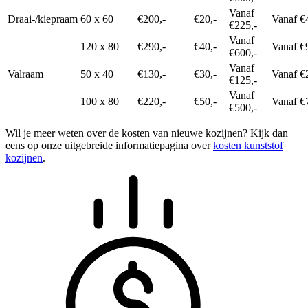
Vanaf
Draai-/kiepraam
60 x 60
€200,-
€20,-
Vanaf €
€225,-
Vanaf
120 x 80
€290,-
€40,-
Vanaf €
€600,-
Vanaf
Valraam
50 x 40
€130,-
€30,-
Vanaf €
€125,-
Vanaf
100 x 80
€220,-
€50,-
Vanaf €
€500,-
Wil je meer weten over de kosten van nieuwe kozijnen? Kijk dan
eens op onze uitgebreide informatiepagina over
kosten kunststof
kozijnen
.