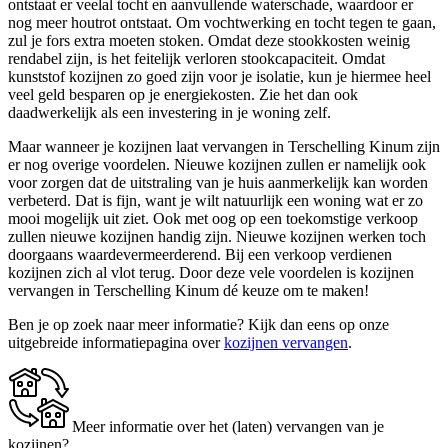
ontstaat er veelal tocht en aanvullende waterschade, waardoor er
nog meer houtrot ontstaat. Om vochtwerking en tocht tegen te gaan,
zul je fors extra moeten stoken. Omdat deze stookkosten weinig
rendabel zijn, is het feitelijk verloren stookcapaciteit. Omdat
kunststof kozijnen zo goed zijn voor je isolatie, kun je hiermee heel
veel geld besparen op je energiekosten. Zie het dan ook
daadwerkelijk als een investering in je woning zelf.
Maar wanneer je kozijnen laat vervangen in Terschelling Kinum zijn
er nog overige voordelen. Nieuwe kozijnen zullen er namelijk ook
voor zorgen dat de uitstraling van je huis aanmerkelijk kan worden
verbeterd. Dat is fijn, want je wilt natuurlijk een woning wat er zo
mooi mogelijk uit ziet. Ook met oog op een toekomstige verkoop
zullen nieuwe kozijnen handig zijn. Nieuwe kozijnen werken toch
doorgaans waardevermeerderend. Bij een verkoop verdienen
kozijnen zich al vlot terug. Door deze vele voordelen is kozijnen
vervangen in Terschelling Kinum dé keuze om te maken!
Ben je op zoek naar meer informatie? Kijk dan eens op onze
uitgebreide informatiepagina over
kozijnen vervangen
.
Meer informatie over het (laten) vervangen van je
kozijnen?