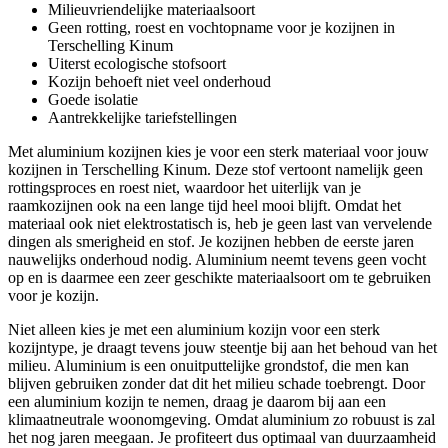
Milieuvriendelijke materiaalsoort
Geen rotting, roest en vochtopname voor je kozijnen in
Terschelling Kinum
Uiterst ecologische stofsoort
Kozijn behoeft niet veel onderhoud
Goede isolatie
Aantrekkelijke tariefstellingen
Met aluminium kozijnen kies je voor een sterk materiaal voor jouw
kozijnen in Terschelling Kinum. Deze stof vertoont namelijk geen
rottingsproces en roest niet, waardoor het uiterlijk van je
raamkozijnen ook na een lange tijd heel mooi blijft. Omdat het
materiaal ook niet elektrostatisch is, heb je geen last van vervelende
dingen als smerigheid en stof. Je kozijnen hebben de eerste jaren
nauwelijks onderhoud nodig. Aluminium neemt tevens geen vocht
op en is daarmee een zeer geschikte materiaalsoort om te gebruiken
voor je kozijn.
Niet alleen kies je met een aluminium kozijn voor een sterk
kozijntype, je draagt tevens jouw steentje bij aan het behoud van het
milieu. Aluminium is een onuitputtelijke grondstof, die men kan
blijven gebruiken zonder dat dit het milieu schade toebrengt. Door
een aluminium kozijn te nemen, draag je daarom bij aan een
klimaatneutrale woonomgeving. Omdat aluminium zo robuust is zal
het nog jaren meegaan. Je profiteert dus optimaal van duurzaamheid