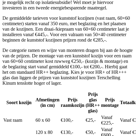
je mogelijk recht op isolatiesubsidie! Wel moet je hiervoor
investeren in een tweede energiebesparende maatregel.
De gemiddelde tarieven voor kunststof kozijnen (vast raam, 60×60
centimeter) starten vanaf 350 euro, met beglazing en het plaatsen
van de kozijnen. Een draai-/kiepraam van 60×60 centimeter laat je
installeren vanaf €445,-. Voor een valraam van 50×40 centimeter
beginnen de kunststof kozijnen prijzen rond de €285,-.
De categorie ramen en wijze van monteren dragen bij aan de hoogte
van de prijzen. De montage van een kunststof kozijn voor een raam
van 60×60 centimeter kost ruwweg €250,- (kozijn & montage) en
de beglazing start vanaf gemiddeld €100,- tot €200,-. Hierbij gaat
het om standaard HR++ beglazing. Kies je voor HR+ of HR+++
glas dan liggen de prijzen van kunststof kozijnen Terschelling
Kinum tenslotte hoger of lager.
Prijs
Afmetingen
Prijs
glas
Prijs
Soort kozijn
Totaalk
(in cm)
raamkozijn
(HR++
montage
glas)
Vanaf
Vast raam
60 x 60
€100,-
€25,-
Vanaf €
€225,-
Vanaf
120 x 80
€130,-
€50,-
Vanaf €
€600,-