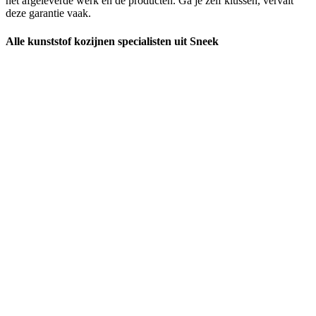
het afgeleverde werk en de producten. Ga je zelf klussen, vervalt
deze garantie vaak.
Alle kunststof kozijnen specialisten uit Sneek