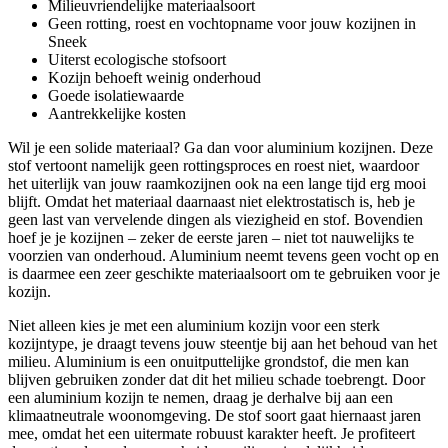
Milieuvriendelijke materiaalsoort
Geen rotting, roest en vochtopname voor jouw kozijnen in
Sneek
Uiterst ecologische stofsoort
Kozijn behoeft weinig onderhoud
Goede isolatiewaarde
Aantrekkelijke kosten
Wil je een solide materiaal? Ga dan voor aluminium kozijnen. Deze
stof vertoont namelijk geen rottingsproces en roest niet, waardoor
het uiterlijk van jouw raamkozijnen ook na een lange tijd erg mooi
blijft. Omdat het materiaal daarnaast niet elektrostatisch is, heb je
geen last van vervelende dingen als viezigheid en stof. Bovendien
hoef je je kozijnen – zeker de eerste jaren – niet tot nauwelijks te
voorzien van onderhoud. Aluminium neemt tevens geen vocht op en
is daarmee een zeer geschikte materiaalsoort om te gebruiken voor je
kozijn.
Niet alleen kies je met een aluminium kozijn voor een sterk
kozijntype, je draagt tevens jouw steentje bij aan het behoud van het
milieu. Aluminium is een onuitputtelijke grondstof, die men kan
blijven gebruiken zonder dat dit het milieu schade toebrengt. Door
een aluminium kozijn te nemen, draag je derhalve bij aan een
klimaatneutrale woonomgeving. De stof soort gaat hiernaast jaren
mee, omdat het een uitermate robuust karakter heeft. Je profiteert