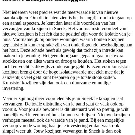
Niet iedereen weet precies wat de meerwaarde is van nieuwe
raamkozijnen. Om dit te laten zien is het belangrijk om in te gaan op
een aantal aspecten. Je kent dan later alle voordelen van het
vervangen van kozijnen in Sneek. Het voornaamste voordeel van
nieuwe kozijnen is het feit dat ze positief zijn voor de isolatie van je
huis. Voornamelijk bij oudere woningen waarin houten kozijnen
geplaatst zijn kan er sprake zijn van onderliggende beschadiging aan
het hout. Deze schade heeft als gevolg dat tocht zijn intrede kan
maken in je woning. Hetgeen doorgaans gepaard gaat met extra
stookkosten om alles warm en droog te houden. Het stoken tegen
tocht en vocht is dikwijls zonde van je geld. Kiezen voor kunststof
kozijnen brengt door de hoge isolatiewaarde met zich mee dat je
aanzienlijk veel geld kunt besparen op je totale stookkosten.
Kunststof kozijnen zijn dan ook een duurzame en nuttige
investering.
Maar er zijn nog meer voordelen als je in Sneek je kozijnen laat
vervangen. De totale uitstraling van je pand gaat er vaak ook op
vooruit. Voor jou als bewoner is dit uiteraard wel zo prettig, je wilt
namelijk wel in een mooi huis kunnen verblijven. Nieuwe kozijnen
verhogen meestal ook de waarde van je pand. Bij een mogelijke
verkoop van de woning haal je je investering er dan vaak ook
simpel weer uit. Jouw kozijnen vervangen in Sneek is dan ook