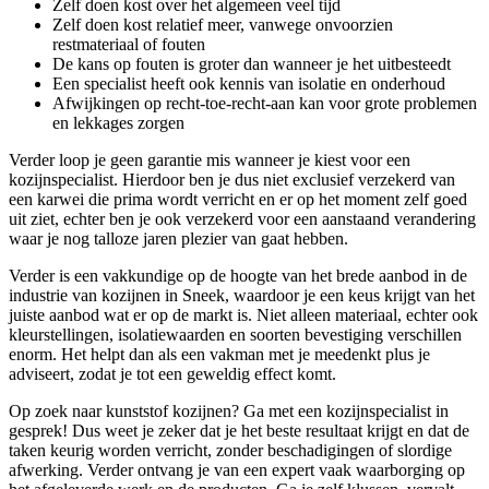
Zelf doen kost over het algemeen veel tijd
Zelf doen kost relatief meer, vanwege onvoorzien
restmateriaal of fouten
De kans op fouten is groter dan wanneer je het uitbesteedt
Een specialist heeft ook kennis van isolatie en onderhoud
Afwijkingen op recht-toe-recht-aan kan voor grote problemen
en lekkages zorgen
Verder loop je geen garantie mis wanneer je kiest voor een
kozijnspecialist. Hierdoor ben je dus niet exclusief verzekerd van
een karwei die prima wordt verricht en er op het moment zelf goed
uit ziet, echter ben je ook verzekerd voor een aanstaand verandering
waar je nog talloze jaren plezier van gaat hebben.
Verder is een vakkundige op de hoogte van het brede aanbod in de
industrie van kozijnen in Sneek, waardoor je een keus krijgt van het
juiste aanbod wat er op de markt is. Niet alleen materiaal, echter ook
kleurstellingen, isolatiewaarden en soorten bevestiging verschillen
enorm. Het helpt dan als een vakman met je meedenkt plus je
adviseert, zodat je tot een geweldig effect komt.
Op zoek naar kunststof kozijnen? Ga met een kozijnspecialist in
gesprek! Dus weet je zeker dat je het beste resultaat krijgt en dat de
taken keurig worden verricht, zonder beschadigingen of slordige
afwerking. Verder ontvang je van een expert vaak waarborging op