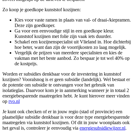
Zo koop je goedkope kunststof kozijnen:
Kies voor vaste ramen in plaats van val- of draai-/kiepramen.
Deze zijn goedkoper.
Ga voor een eenvoudige stijl in een goedkope kleur.
Kunststof kozijnen met folie zijn vaak iets duurder.
Schakel een kozijnenspecialist uit Vlieland in. Hoe dichterbij
hoe beter, want dan zijn de voorrijkosten zo laag mogelijk.
Vergelijk de prijzen van meerdere specialisten en kies de
vakman met het beste aanbod. Zo bespaar je tot wel 40% op
de kostprijs.
Worden er subsidies denkbaar voor de investering in kunststof
kozijnen? Vooralsnog is er geen subsidie (landelijk). Wel bestaat er
de potentie om subsidie te ontvangen voor het gebruik van
isolatieglas. Daarvoor kom je in aanmerking wanneer je in totaal 2
energiebesparende maatregelen hebt. Je kunt hierover meer vinden
op
rvo.nl
Je kunt ook checken of er in jouw regio (stad of provincie) een
plaatselijke subsidie denkbaar is voor deze type energiebesparende
maatregelen via kunststof kozijnen. Of dit in jouw woonplaats ook
het geval is, controleer je eenvoudig via
energiesubsidiewijzer.nl
.