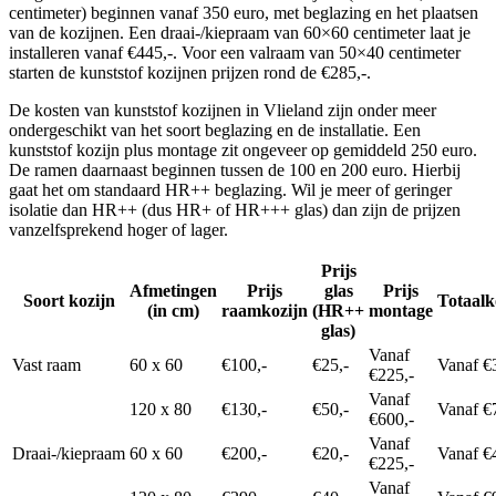
centimeter) beginnen vanaf 350 euro, met beglazing en het plaatsen
van de kozijnen. Een draai-/kiepraam van 60×60 centimeter laat je
installeren vanaf €445,-. Voor een valraam van 50×40 centimeter
starten de kunststof kozijnen prijzen rond de €285,-.
De kosten van kunststof kozijnen in Vlieland zijn onder meer
ondergeschikt van het soort beglazing en de installatie. Een
kunststof kozijn plus montage zit ongeveer op gemiddeld 250 euro.
De ramen daarnaast beginnen tussen de 100 en 200 euro. Hierbij
gaat het om standaard HR++ beglazing. Wil je meer of geringer
isolatie dan HR++ (dus HR+ of HR+++ glas) dan zijn de prijzen
vanzelfsprekend hoger of lager.
Prijs
Afmetingen
Prijs
glas
Prijs
Soort kozijn
Totaalk
(in cm)
raamkozijn
(HR++
montage
glas)
Vanaf
Vast raam
60 x 60
€100,-
€25,-
Vanaf €
€225,-
Vanaf
120 x 80
€130,-
€50,-
Vanaf €
€600,-
Vanaf
Draai-/kiepraam
60 x 60
€200,-
€20,-
Vanaf €
€225,-
Vanaf