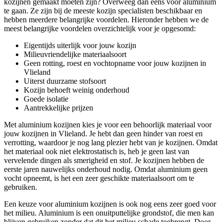
kozijnen gemaakt moeten zijn? Overweeg dan eens voor aluminium
te gaan. Ze zijn bij de meeste kozijn specialisten beschikbaar en
hebben meerdere belangrijke voordelen. Hieronder hebben we de
meest belangrijke voordelen overzichtelijk voor je opgesomd:
Eigentijds uiterlijk voor jouw kozijn
Milieuvriendelijke materiaalsoort
Geen rotting, roest en vochtopname voor jouw kozijnen in
Vlieland
Uiterst duurzame stofsoort
Kozijn behoeft weinig onderhoud
Goede isolatie
Aantrekkelijke prijzen
Met aluminium kozijnen kies je voor een behoorlijk materiaal voor
jouw kozijnen in Vlieland. Je hebt dan geen hinder van roest en
verrotting, waardoor je nog lang plezier hebt van je kozijnen. Omdat
het materiaal ook niet elektrostatisch is, heb je geen last van
vervelende dingen als smerigheid en stof. Je kozijnen hebben de
eerste jaren nauwelijks onderhoud nodig. Omdat aluminium geen
vocht opneemt, is het een zeer geschikte materiaalsoort om te
gebruiken.
Een keuze voor aluminium kozijnen is ook nog eens zeer goed voor
het milieu. Aluminium is een onuitputtelijke grondstof, die men kan
blijven gebruiken zonder dat dit het milieu schade toebrengt. Door