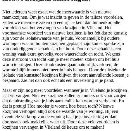
Niet iedereen weet exact wat de meerwaarde is van nieuwe
raamkozijnen. Om je wat inzicht te geven in de talloze voordelen,
zetten we meerdere zaken op een rij. Je kent dan binnenkort alle
voordelen van het vervangen van kozijnen in Vlieland. Het
voornaamste voordeel van nieuwe kozijnen is het feit dat ze gunstig
zijn voor de isolatiewaarde van je huis. Voornamelijk bij oudere
woningen waarin houten kozijnen geplaatst zijn kan er sprake zijn
van onderliggende schade aan het hout. Door deze schade is een
woning vaak extra gevoelig voor waterschade en tocht. Wegens
deze instroom van tocht kun je meer moeten stoken om het huis
warm te krijgen. Deze stookkosten gaan natuurlijk verloren, de
warmte blijft immers niet meer in huis hangen. Door de uitstekende
isolatie van kunststof kozijnen blijven dit soort aanvullende kosten je
bespaard. Zie het dan ook echt als een investering in je pand.
Maar er zijn nog meer voordelen wanneer je in Vlieland je kozijnen
laat vervangen. Nieuwe kozijnen zullen er immers ook voor zorgen
dat de uitstraling van je huis aanzienlijk kan worden verbeterd. En
dat is prettig! Hoe mooier je woont, hoe beter, toch? Nieuwe
kozijnen verhogen altijd ook de waarde van je woning. Bij een
eventuele verkoop van de woning haal je je investering er dan
doorgaans ook makkelijk weer uit. Door deze vele voordelen is
kozijnen vervangen in Vlieland dé keuze om te maken!