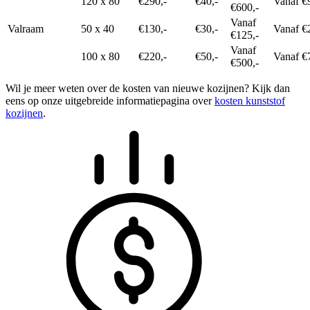
120 x 80
€290,-
€40,-
Vanaf €
€600,-
Vanaf
Valraam
50 x 40
€130,-
€30,-
Vanaf €
€125,-
Vanaf
100 x 80
€220,-
€50,-
Vanaf €
€500,-
Wil je meer weten over de kosten van nieuwe kozijnen? Kijk dan
eens op onze uitgebreide informatiepagina over
kosten kunststof
kozijnen
.