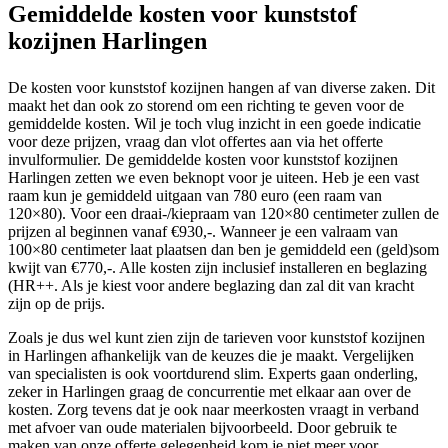
Gemiddelde kosten voor kunststof
kozijnen Harlingen
De kosten voor kunststof kozijnen hangen af van diverse zaken. Dit
maakt het dan ook zo storend om een richting te geven voor de
gemiddelde kosten. Wil je toch vlug inzicht in een goede indicatie
voor deze prijzen, vraag dan vlot offertes aan via het offerte
invulformulier. De gemiddelde kosten voor kunststof kozijnen
Harlingen zetten we even beknopt voor je uiteen. Heb je een vast
raam kun je gemiddeld uitgaan van 780 euro (een raam van
120×80). Voor een draai-/kiepraam van 120×80 centimeter zullen de
prijzen al beginnen vanaf €930,-. Wanneer je een valraam van
100×80 centimeter laat plaatsen dan ben je gemiddeld een (geld)som
kwijt van €770,-. Alle kosten zijn inclusief installeren en beglazing
(HR++. Als je kiest voor andere beglazing dan zal dit van kracht
zijn op de prijs.
Zoals je dus wel kunt zien zijn de tarieven voor kunststof kozijnen
in Harlingen afhankelijk van de keuzes die je maakt. Vergelijken
van specialisten is ook voortdurend slim. Experts gaan onderling,
zeker in Harlingen graag de concurrentie met elkaar aan over de
kosten. Zorg tevens dat je ook naar meerkosten vraagt in verband
met afvoer van oude materialen bijvoorbeeld. Door gebruik te
maken van onze offerte gelegenheid kom je niet meer voor