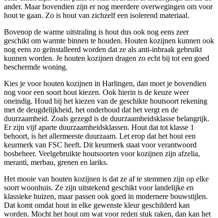
ander. Maar bovendien zijn er nog meerdere overwegingen om voor
hout te gaan. Zo is hout van zichzelf een isolerend materiaal.
Bovenop de warme uitstraling is hout dus ook nog eens zeer
geschikt om warmte binnen te houden. Houten kozijnen kunnen ook
nog eens zo geïnstalleerd worden dat ze als anti-inbraak gebruikt
kunnen worden. Je houten kozijnen dragen zo echt bij tot een goed
beschermde woning.
Kies je voor houten kozijnen in Harlingen, dan moet je bovendien
nog voor een soort hout kiezen. Ook hierin is de keuze weer
oneindig. Houd bij het kiezen van de geschikte houtsoort rekening
met de deugdelijkheid, het onderhoud dat het vergt en de
duurzaamheid. Zoals gezegd is de duurzaamheidsklasse belangrijk.
Er zijn vijf aparte duurzaamheidsklassen. Hout dat tot klasse 1
behoort, is het allermeeste duurzaam. Let erop dat het hout een
keurmerk van FSC heeft. Dit keurmerk staat voor verantwoord
bosbeheer. Veelgebruikte houtsoorten voor kozijnen zijn afzelia,
meranti, merbau, grenen en lariks.
Het mooie van houten kozijnen is dat ze af te stemmen zijn op elke
soort woonhuis. Ze zijn uitstekend geschikt voor landelijke en
klassieke huizen, maar passen ook goed in modernere bouwstijlen.
Dat komt omdat hout in elke gewenste kleur geschilderd kan
worden. Mocht het hout om wat voor reden stuk raken, dan kan het