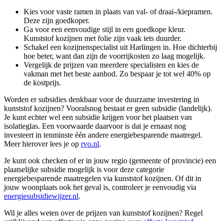
Kies voor vaste ramen in plaats van val- of draai-/kiepramen.
Deze zijn goedkoper.
Ga voor een eenvoudige stijl in een goedkope kleur.
Kunststof kozijnen met folie zijn vaak iets duurder.
Schakel een kozijnenspecialist uit Harlingen in. Hoe dichterbij
hoe beter, want dan zijn de voorrijkosten zo laag mogelijk.
Vergelijk de prijzen van meerdere specialisten en kies de
vakman met het beste aanbod. Zo bespaar je tot wel 40% op
de kostprijs.
Worden er subsidies denkbaar voor de duurzame investering in
kunststof kozijnen? Vooralsnog bestaat er geen subsidie (landelijk).
Je kunt echter wel een subsidie krijgen voor het plaatsen van
isolatieglas. Een voorwaarde daarvoor is dat je ernaast nog
investeert in tenminste één andere energiebesparende maatregel.
Meer hierover lees je op
rvo.nl
.
Je kunt ook checken of er in jouw regio (gemeente of provincie) een
plaatselijke subsidie mogelijk is voor deze categorie
energiebesparende maatregelen via kunststof kozijnen. Of dit in
jouw woonplaats ook het geval is, controleer je eenvoudig via
energiesubsidiewijzer.nl
.
Wil je alles weten over de prijzen van kunststof kozijnen? Regel