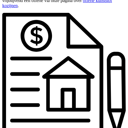
vrijblijvend een offerte via onze pagina over
offerte kunststof
kozijnen
.