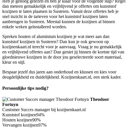
Heb je genoeg gelezen en ben je klaar voor de volgende stap? Regel
dan meteen gemakkelijk en vrijblijvend je offertes om kunststof
kozijnen te laten plaatsen in Susteren. Vanuit deze offertes heb je
snel inzicht in de tarieven voor het kunststof kozijnen laten
aanbrengen in Susteren. Meestal kunnen de kozijnen al binnen
enkele weken geïnstalleerd worden.
Spreken houten of aluminium kozijnen je wat meer aan dan
kunststof kozijnen in Susteren? Dan kun je ook gewoon op
kozijnenkaart.nl terecht voor je aanvraag. Vraag je nu gemakkelijk
en vrijblijvend offertes aan? Dan geniet jij binnen de kortste tijd van
gloednieuwe kozijnen in de door jou geselecteerde soort materiaal,
kleur en stijl.
Bespaar jezelf dus jaren aan onderhoud en klussen en kies voor
deugdelijkheid en duidelijkheid. Kozijnenkaart.nl, een sterk kader.
Persoonlijke tips nodig?
Theodoor
Fortuyn
Customer Succes manager bij kozijnenkaart.nl
Kunststof kozijnen
94%
Houten kozijnen
90%
Vervangen kozijnen
97%