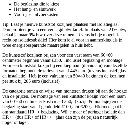
De beglazing die je kiest
Het hang- en sluitwerk
Voorrij- en afvoerkosten
Tip: Laat je nieuwe kunststof kozijnen plaatsen met isolatieglas?
Dan profiteer je van een verlaagd btw-tarief. In plaats van 21% btw,
betaal je maar 9% btw over deze ramen. Tevens heb je mogelijk
recht op isolatiesubsidie! Hier kom je al voor in aanmerking als je
twee energiebesparende maatregelen in huis hebt.
De kunststof kozijnen prijzen voor een vast raam van 60×60
centimeter beginnen vanaf €350,-, inclusief beglazing en montage.
Voor een kunststof kozijn bij een kiepraam (draairaam) van dezelfde
formaten beginnen de tarieven vanaf 445 euro (tevens inclusief glas
en installatie). Heb je een valraam van 50×40 beginnen de kozijnen
per stuk bij 285 euro (inclusief).
De categorie ramen en wijze van monteren dragen bij aan de hoogte
van de prijzen. De montage van een kunststof kozijn voor een raam
van 60×60 centimeter kost circa €250,- (kozijn & montage) en de
beglazing start vanaf gemiddeld €100,- tot €200,-. Hiermee gaat het
om standaard HR++ beglazing. Wil je meer of geringer isolatie dan
HR++ (dus HR+ of HR+++ glas) dan zijn de prijzen natuurlijk
hoger of lager.