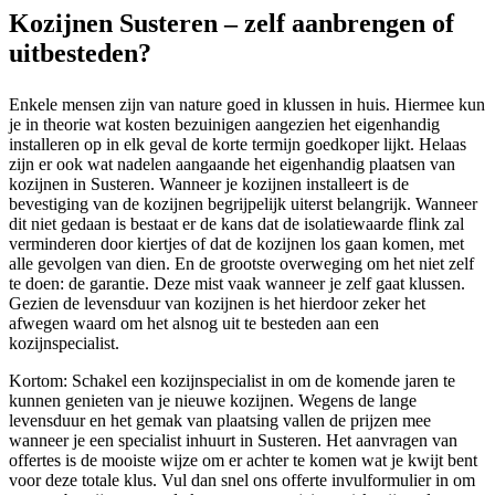
Kozijnen Susteren – zelf aanbrengen of
uitbesteden?
Enkele mensen zijn van nature goed in klussen in huis. Hiermee kun
je in theorie wat kosten bezuinigen aangezien het eigenhandig
installeren op in elk geval de korte termijn goedkoper lijkt. Helaas
zijn er ook wat nadelen aangaande het eigenhandig plaatsen van
kozijnen in Susteren. Wanneer je kozijnen installeert is de
bevestiging van de kozijnen begrijpelijk uiterst belangrijk. Wanneer
dit niet gedaan is bestaat er de kans dat de isolatiewaarde flink zal
verminderen door kiertjes of dat de kozijnen los gaan komen, met
alle gevolgen van dien. En de grootste overweging om het niet zelf
te doen: de garantie. Deze mist vaak wanneer je zelf gaat klussen.
Gezien de levensduur van kozijnen is het hierdoor zeker het
afwegen waard om het alsnog uit te besteden aan een
kozijnspecialist.
Kortom: Schakel een kozijnspecialist in om de komende jaren te
kunnen genieten van je nieuwe kozijnen. Wegens de lange
levensduur en het gemak van plaatsing vallen de prijzen mee
wanneer je een specialist inhuurt in Susteren. Het aanvragen van
offertes is de mooiste wijze om er achter te komen wat je kwijt bent
voor deze totale klus. Vul dan snel ons offerte invulformulier in om