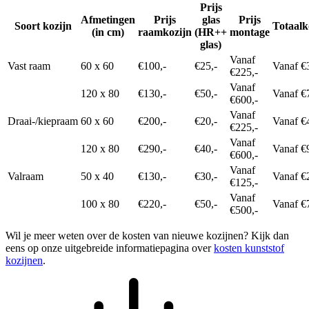
Prijs
Afmetingen
Prijs
glas
Prijs
Soort kozijn
Totaalk
(in cm)
raamkozijn
(HR++
montage
glas)
Vanaf
Vast raam
60 x 60
€100,-
€25,-
Vanaf €
€225,-
Vanaf
120 x 80
€130,-
€50,-
Vanaf €
€600,-
Vanaf
Draai-/kiepraam
60 x 60
€200,-
€20,-
Vanaf €
€225,-
Vanaf
120 x 80
€290,-
€40,-
Vanaf €
€600,-
Vanaf
Valraam
50 x 40
€130,-
€30,-
Vanaf €
€125,-
Vanaf
100 x 80
€220,-
€50,-
Vanaf €
€500,-
Wil je meer weten over de kosten van nieuwe kozijnen? Kijk dan
eens op onze uitgebreide informatiepagina over
kosten kunststof
kozijnen
.