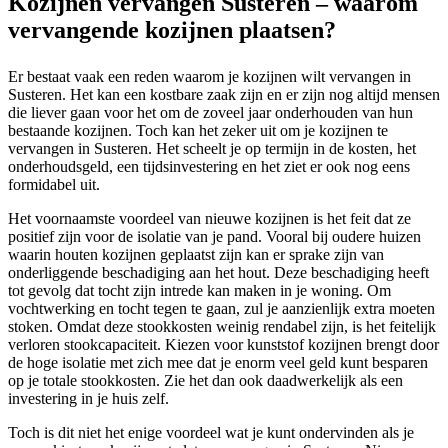
Kozijnen vervangen Susteren – waarom
vervangende kozijnen plaatsen?
Er bestaat vaak een reden waarom je kozijnen wilt vervangen in
Susteren. Het kan een kostbare zaak zijn en er zijn nog altijd mensen
die liever gaan voor het om de zoveel jaar onderhouden van hun
bestaande kozijnen. Toch kan het zeker uit om je kozijnen te
vervangen in Susteren. Het scheelt je op termijn in de kosten, het
onderhoudsgeld, een tijdsinvestering en het ziet er ook nog eens
formidabel uit.
Het voornaamste voordeel van nieuwe kozijnen is het feit dat ze
positief zijn voor de isolatie van je pand. Vooral bij oudere huizen
waarin houten kozijnen geplaatst zijn kan er sprake zijn van
onderliggende beschadiging aan het hout. Deze beschadiging heeft
tot gevolg dat tocht zijn intrede kan maken in je woning. Om
vochtwerking en tocht tegen te gaan, zul je aanzienlijk extra moeten
stoken. Omdat deze stookkosten weinig rendabel zijn, is het feitelijk
verloren stookcapaciteit. Kiezen voor kunststof kozijnen brengt door
de hoge isolatie met zich mee dat je enorm veel geld kunt besparen
op je totale stookkosten. Zie het dan ook daadwerkelijk als een
investering in je huis zelf.
Toch is dit niet het enige voordeel wat je kunt ondervinden als je