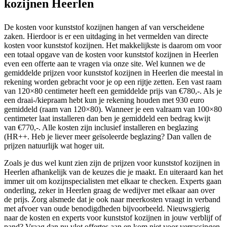
kozijnen Heerlen
De kosten voor kunststof kozijnen hangen af van verscheidene
zaken. Hierdoor is er een uitdaging in het vermelden van directe
kosten voor kunststof kozijnen. Het makkelijkste is daarom om voor
een totaal opgave van de kosten voor kunststof kozijnen in Heerlen
even een offerte aan te vragen via onze site. Wel kunnen we de
gemiddelde prijzen voor kunststof kozijnen in Heerlen die meestal in
rekening worden gebracht voor je op een rijtje zetten. Een vast raam
van 120×80 centimeter heeft een gemiddelde prijs van €780,-. Als je
een draai-/kiepraam hebt kun je rekening houden met 930 euro
gemiddeld (raam van 120×80). Wanneer je een valraam van 100×80
centimeter laat installeren dan ben je gemiddeld een bedrag kwijt
van €770,-. Alle kosten zijn inclusief installeren en beglazing
(HR++. Heb je liever meer geïsoleerde beglazing? Dan vallen de
prijzen natuurlijk wat hoger uit.
Zoals je dus wel kunt zien zijn de prijzen voor kunststof kozijnen in
Heerlen afhankelijk van de keuzes die je maakt. En uiteraard kan het
immer uit om kozijnspecialisten met elkaar te checken. Experts gaan
onderling, zeker in Heerlen graag de wedijver met elkaar aan over
de prijs. Zorg alsmede dat je ook naar meerkosten vraagt in verband
met afvoer van oude benodigdheden bijvoorbeeld. Nieuwsgierig
naar de kosten en experts voor kunststof kozijnen in jouw verblijf of
pand? Vraag dan nu vlot offertes aan en kom niet voor verrassingen