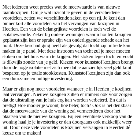
Niet iedereen weet precies wat de meerwaarde is van nieuwe
raamkozijnen. Om je wat inzicht te geven in de verscheidene
voordelen, zetten we verschillende zaken op een rij. Je kent dan
binnenkort alle voordelen van het vervangen van kozijnen in
Heerlen. Een van de belangrijkste voordelen is toch wel de
isolatiewaarde. Zeker bij oudere woningen waarin houten kozijnen
geplaatst zijn kan er sprake zijn van onderliggende schade aan het
hout. Deze beschadiging heeft als gevolg dat tocht zijn intrede kan
maken in je pand. Met deze instroom van tocht zul je meer moeten
stoken om het huis warm te krijgen. Het stoken tegen tocht en vocht
is dikwijls zonde van je geld. Kiezen voor kunststof kozijnen brengt
door de hoge isolatie met zich mee dat je aanzienlijk veel geld kunt
besparen op je totale stookkosten. Kunststof kozijnen zijn dan ook
een duurzame en nuttige investering.
Maar er zijn nog meer voordelen wanneer je in Heerlen je kozijnen
laat vervangen. Nieuwe kozijnen zullen er immers ook voor zorgen
dat de uitstraling van je huis erg kan worden verbeterd. En dat is
prettig! Hoe mooier je woont, hoe beter, toch? Ook is het denkbaar
dat de meerwaarde van de woning zal vermeerderen door het
plaatsen van de nieuwe kozijnen. Bij een eventuele verkoop van de
woning haal je je investering er dan doorgaans ook makkelijk weer
uit. Door deze vele voordelen is kozijnen vervangen in Heerlen dé
keuze om te maken!