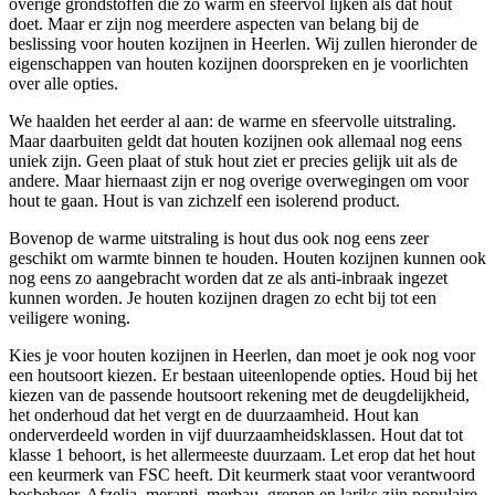
overige grondstoffen die zo warm en sfeervol lijken als dat hout
doet. Maar er zijn nog meerdere aspecten van belang bij de
beslissing voor houten kozijnen in Heerlen. Wij zullen hieronder de
eigenschappen van houten kozijnen doorspreken en je voorlichten
over alle opties.
We haalden het eerder al aan: de warme en sfeervolle uitstraling.
Maar daarbuiten geldt dat houten kozijnen ook allemaal nog eens
uniek zijn. Geen plaat of stuk hout ziet er precies gelijk uit als de
andere. Maar hiernaast zijn er nog overige overwegingen om voor
hout te gaan. Hout is van zichzelf een isolerend product.
Bovenop de warme uitstraling is hout dus ook nog eens zeer
geschikt om warmte binnen te houden. Houten kozijnen kunnen ook
nog eens zo aangebracht worden dat ze als anti-inbraak ingezet
kunnen worden. Je houten kozijnen dragen zo echt bij tot een
veiligere woning.
Kies je voor houten kozijnen in Heerlen, dan moet je ook nog voor
een houtsoort kiezen. Er bestaan uiteenlopende opties. Houd bij het
kiezen van de passende houtsoort rekening met de deugdelijkheid,
het onderhoud dat het vergt en de duurzaamheid. Hout kan
onderverdeeld worden in vijf duurzaamheidsklassen. Hout dat tot
klasse 1 behoort, is het allermeeste duurzaam. Let erop dat het hout
een keurmerk van FSC heeft. Dit keurmerk staat voor verantwoord
bosbeheer. Afzelia, meranti, merbau, grenen en lariks zijn populaire