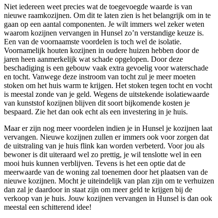
Niet iedereen weet precies wat de toegevoegde waarde is van
nieuwe raamkozijnen. Om dit te laten zien is het belangrijk om in te
gaan op een aantal componenten. Je wilt immers wel zeker weten
waarom kozijnen vervangen in Hunsel zo’n verstandige keuze is.
Een van de voornaamste voordelen is toch wel de isolatie.
Voornamelijk houten kozijnen in oudere huizen hebben door de
jaren heen aanmerkelijk wat schade opgelopen. Door deze
beschadiging is een gebouw vaak extra gevoelig voor waterschade
en tocht. Vanwege deze instroom van tocht zul je meer moeten
stoken om het huis warm te krijgen. Het stoken tegen tocht en vocht
is meestal zonde van je geld. Wegens de uitstekende isolatiewaarde
van kunststof kozijnen blijven dit soort bijkomende kosten je
bespaard. Zie het dan ook echt als een investering in je huis.
Maar er zijn nog meer voordelen indien je in Hunsel je kozijnen laat
vervangen. Nieuwe kozijnen zullen er immers ook voor zorgen dat
de uitstraling van je huis flink kan worden verbeterd. Voor jou als
bewoner is dit uiteraard wel zo prettig, je wil tenslotte wel in een
mooi huis kunnen verblijven. Tevens is het een optie dat de
meerwaarde van de woning zal toenemen door het plaatsen van de
nieuwe kozijnen. Mocht je uiteindelijk van plan zijn om te verhuizen
dan zal je daardoor in staat zijn om meer geld te krijgen bij de
verkoop van je huis. Jouw kozijnen vervangen in Hunsel is dan ook
meestal een schitterend idee!