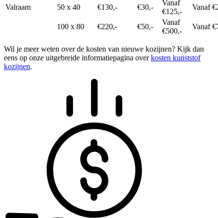
Vanaf
Valraam
50 x 40
€130,-
€30,-
Vanaf €
€125,-
Vanaf
100 x 80
€220,-
€50,-
Vanaf €
€500,-
Wil je meer weten over de kosten van nieuwe kozijnen? Kijk dan
eens op onze uitgebreide informatiepagina over
kosten kunststof
kozijnen
.