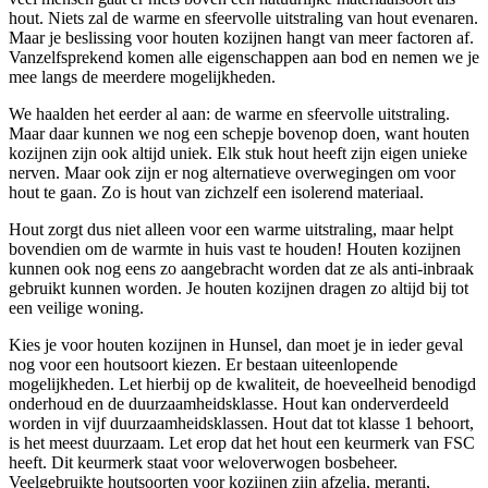
hout. Niets zal de warme en sfeervolle uitstraling van hout evenaren.
Maar je beslissing voor houten kozijnen hangt van meer factoren af.
Vanzelfsprekend komen alle eigenschappen aan bod en nemen we je
mee langs de meerdere mogelijkheden.
We haalden het eerder al aan: de warme en sfeervolle uitstraling.
Maar daar kunnen we nog een schepje bovenop doen, want houten
kozijnen zijn ook altijd uniek. Elk stuk hout heeft zijn eigen unieke
nerven. Maar ook zijn er nog alternatieve overwegingen om voor
hout te gaan. Zo is hout van zichzelf een isolerend materiaal.
Hout zorgt dus niet alleen voor een warme uitstraling, maar helpt
bovendien om de warmte in huis vast te houden! Houten kozijnen
kunnen ook nog eens zo aangebracht worden dat ze als anti-inbraak
gebruikt kunnen worden. Je houten kozijnen dragen zo altijd bij tot
een veilige woning.
Kies je voor houten kozijnen in Hunsel, dan moet je in ieder geval
nog voor een houtsoort kiezen. Er bestaan uiteenlopende
mogelijkheden. Let hierbij op de kwaliteit, de hoeveelheid benodigd
onderhoud en de duurzaamheidsklasse. Hout kan onderverdeeld
worden in vijf duurzaamheidsklassen. Hout dat tot klasse 1 behoort,
is het meest duurzaam. Let erop dat het hout een keurmerk van FSC
heeft. Dit keurmerk staat voor weloverwogen bosbeheer.
Veelgebruikte houtsoorten voor kozijnen zijn afzelia, meranti,