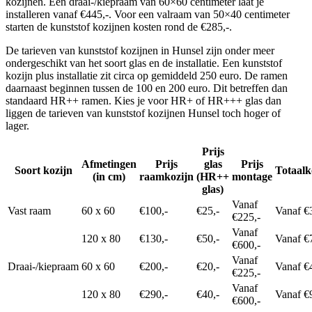
kozijnen. Een draai-/kiepraam van 60×60 centimeter laat je
installeren vanaf €445,-. Voor een valraam van 50×40 centimeter
starten de kunststof kozijnen kosten rond de €285,-.
De tarieven van kunststof kozijnen in Hunsel zijn onder meer
ondergeschikt van het soort glas en de installatie. Een kunststof
kozijn plus installatie zit circa op gemiddeld 250 euro. De ramen
daarnaast beginnen tussen de 100 en 200 euro. Dit betreffen dan
standaard HR++ ramen. Kies je voor HR+ of HR+++ glas dan
liggen de tarieven van kunststof kozijnen Hunsel toch hoger of
lager.
Prijs
Afmetingen
Prijs
glas
Prijs
Soort kozijn
Totaalk
(in cm)
raamkozijn
(HR++
montage
glas)
Vanaf
Vast raam
60 x 60
€100,-
€25,-
Vanaf €
€225,-
Vanaf
120 x 80
€130,-
€50,-
Vanaf €
€600,-
Vanaf
Draai-/kiepraam
60 x 60
€200,-
€20,-
Vanaf €
€225,-
Vanaf
120 x 80
€290,-
€40,-
Vanaf €
€600,-