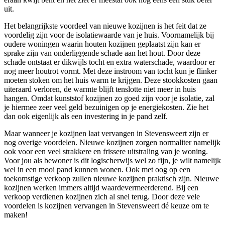
uit.
Het belangrijkste voordeel van nieuwe kozijnen is het feit dat ze
voordelig zijn voor de isolatiewaarde van je huis. Voornamelijk bij
oudere woningen waarin houten kozijnen geplaatst zijn kan er
sprake zijn van onderliggende schade aan het hout. Door deze
schade ontstaat er dikwijls tocht en extra waterschade, waardoor er
nog meer houtrot vormt. Met deze instroom van tocht kun je flinker
moeten stoken om het huis warm te krijgen. Deze stookkosten gaan
uiteraard verloren, de warmte blijft tenslotte niet meer in huis
hangen. Omdat kunststof kozijnen zo goed zijn voor je isolatie, zal
je hiermee zeer veel geld bezuinigen op je energiekosten. Zie het
dan ook eigenlijk als een investering in je pand zelf.
Maar wanneer je kozijnen laat vervangen in Stevensweert zijn er
nog overige voordelen. Nieuwe kozijnen zorgen normaliter namelijk
ook voor een veel strakkere en frissere uitstraling van je woning.
Voor jou als bewoner is dit logischerwijs wel zo fijn, je wilt namelijk
wel in een mooi pand kunnen wonen. Ook met oog op een
toekomstige verkoop zullen nieuwe kozijnen praktisch zijn. Nieuwe
kozijnen werken immers altijd waardevermeerderend. Bij een
verkoop verdienen kozijnen zich al snel terug. Door deze vele
voordelen is kozijnen vervangen in Stevensweert dé keuze om te
maken!