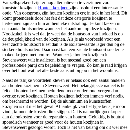
Vanzelfsprekend zijn er nog alternatieven te verzinnen voor
kunststof kozijnen.
Houten kozijnen
zijn absoluut een interessante
optie. Van oorsprong zijn houten kozijnen erg in trek in het land. Dit
komt grotendeels door het feit dat deze categorie kozijnen te
herkennen zijn aan hun authentieke uitstraling.. Je kunt kiezen uit
een aantal houtsoorten wanneer het aankomt op deze kozijnen.
Noodzakelijk is wel dat je weet dat de houtsoort van invloed is op
de deugdelijkheid van de kozijnen. Als je als voorbeeld voor een
zeer zachte houtsoort kiest dan is de isolatiewaarde lager dan bij de
sterkere houtsoorten. Daarnaast kan een zachte houtsoort sneller te
maken krijgen met houtrot. Wanneer je houten kozijnen in
Stevensweert wilt installeren, is het meestal goed om een
professionele partij om begeleiding te vragen. Zo kan je raad krijgen
over het hout wat het allerbeste aansluit bij jou in het woonhuis.
Naast de talrijke voordelen kleven er helaas ook een aantal nadelen
aan houten kozijnen in Stevensweert. Het belangrijkste nadeel is het
feit dat houten kozijnen beduidend meer onderhoud vergen dan
overige type kozijnen. Houten kozijnen hebben immers verf nodig
om beschermd te worden. Bij de aluminium en kunststoffen
kozijnen is dit niet het geval. Afhankelijk van het type beits je mooi
vindt, kunnen de kosten flink stijgen. Dat is natuurlijk goedkoper
dan de onkosten voor de reparatie van houtrot. Gelukkig is houtrot
sporadisch wanneer er goed voor de houten kozijnen in
Stevensweert gezorgd wordt. Toch is het van belang om dit wel mee