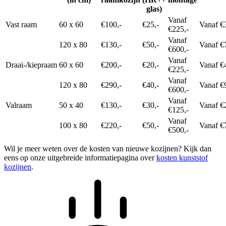
glas)
Vanaf
Vast raam
60 x 60
€100,-
€25,-
Vanaf €
€225,-
Vanaf
120 x 80
€130,-
€50,-
Vanaf €
€600,-
Vanaf
Draai-/kiepraam
60 x 60
€200,-
€20,-
Vanaf €
€225,-
Vanaf
120 x 80
€290,-
€40,-
Vanaf €
€600,-
Vanaf
Valraam
50 x 40
€130,-
€30,-
Vanaf €
€125,-
Vanaf
100 x 80
€220,-
€50,-
Vanaf €
€500,-
Wil je meer weten over de kosten van nieuwe kozijnen? Kijk dan
eens op onze uitgebreide informatiepagina over
kosten kunststof
kozijnen
.