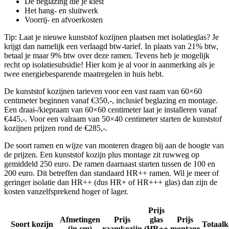
De beglazing die je kiest
Het hang- en sluitwerk
Voorrij- en afvoerkosten
Tip: Laat je nieuwe kunststof kozijnen plaatsen met isolatieglas? Je
krijgt dan namelijk een verlaagd btw-tarief. In plaats van 21% btw,
betaal je maar 9% btw over deze ramen. Tevens heb je mogelijk
recht op isolatiesubsidie! Hier kom je al voor in aanmerking als je
twee energiebesparende maatregelen in huis hebt.
De kunststof kozijnen tarieven voor een vast raam van 60×60
centimeter beginnen vanaf €350,-, inclusief beglazing en montage.
Een draai-/kiepraam van 60×60 centimeter laat je installeren vanaf
€445,-. Voor een valraam van 50×40 centimeter starten de kunststof
kozijnen prijzen rond de €285,-.
De soort ramen en wijze van monteren dragen bij aan de hoogte van
de prijzen. Een kunststof kozijn plus montage zit ruwweg op
gemiddeld 250 euro. De ramen daarnaast starten tussen de 100 en
200 euro. Dit betreffen dan standaard HR++ ramen. Wil je meer of
geringer isolatie dan HR++ (dus HR+ of HR+++ glas) dan zijn de
kosten vanzelfsprekend hoger of lager.
Prijs
Afmetingen
Prijs
glas
Prijs
Soort kozijn
Totaalk
(in cm)
raamkozijn
(HR++
montage