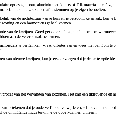
laire opties zijn hout, aluminium en kunststof. Elk materiaal heeft zijn
ateriaal te onderzoeken en af te stemmen op je eigen behoeften.
elijk van de architectuur van je huis en je persoonlijke smaak, kun je ki
 de woning en een harmonieus geheel vormen.
ëntie van de kozijnen. Goed geïsoleerde kozijnen kunnen het warmteverl
ldoen aan de vereiste isolatienormen.
de aanbieders te vergelijken. Vraag offertes aan en wees niet bang om te
en.
ren van nieuwe kozijnen, kun je ervoor zorgen dat je de beste optie kie
 proces van het vervangen van kozijnen. Het kan een tijdrovende en arb
an betekenen dat je oude verf moet verwijderen, schroeven moet losdra
of de omliggende muur terwijl je de oude kozijnen uitneemt.