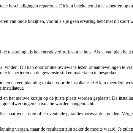
ele beschadigingen repareren. Dit kan betekenen dat je scheuren opvult
deren van oude kozijnen, vooral als je geen ervaring hebt met dit soort
e uitstraling als het energieverbruik van je huis. Als je van plan bent 
al vinden. Dit kan door online reviews te lezen of aanbevelingen te vrag
te inspecteren en de gewenste stijl en materialen te bespreken.
 opstellen en een planning maken voor de installatie. Het kan meerdere
installateur.
rd en het nieuwe kozijn op de juiste plaats worden geplaatst. De instal
odigde afwerkingen en isolatie worden aangebracht.
of alles naar wens is en of er eventuele garantievoorwaarden gelden. Ver
anning vergen, maar de resultaten zijn zeker de moeite waard. Je zult ni