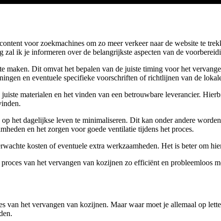
de content voor zoekmachines om zo meer verkeer naar de website te tre
g zal ik je informeren over de belangrijkste aspecten van de voorbereid
g te maken. Dit omvat het bepalen van de juiste timing voor het vervang
gen en eventuele specifieke voorschriften of richtlijnen van de lokale
juiste materialen en het vinden van een betrouwbare leverancier. Hierbi
vinden.
n op het dagelijkse leven te minimaliseren. Dit kan onder andere worde
heden en het zorgen voor goede ventilatie tijdens het proces.
erwachte kosten of eventuele extra werkzaamheden. Het is beter om hier
 proces van het vervangen van kozijnen zo efficiënt en probleemloos mo
oces van het vervangen van kozijnen. Maar waar moet je allemaal op let
den.