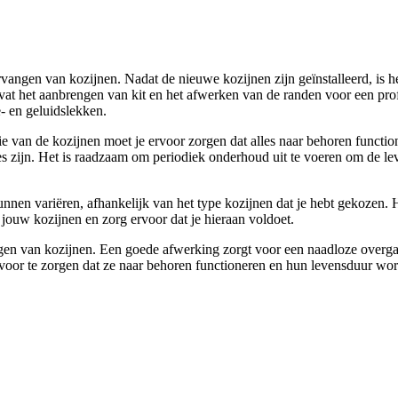
ervangen van kozijnen. Nadat de nieuwe kozijnen zijn geïnstalleerd, is 
at het aanbrengen van kit en het afwerken van de randen voor een profe
- en geluidslekken.
tie van de kozijnen moet je ervoor zorgen dat alles naar behoren funct
es zijn. Het is raadzaam om periodiek onderhoud uit te voeren om de lev
unnen variëren, afhankelijk van het type kozijnen dat je hebt gekozen
 jouw kozijnen en zorg ervoor dat je hieraan voldoet.
ngen van kozijnen. Een goede afwerking zorgt voor een naadloze overga
oor te zorgen dat ze naar behoren functioneren en hun levensduur wor