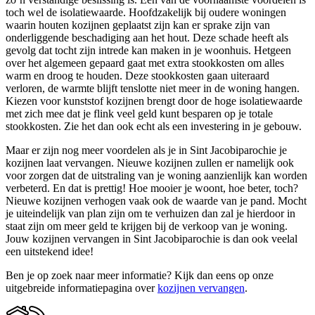
toch wel de isolatiewaarde. Hoofdzakelijk bij oudere woningen
waarin houten kozijnen geplaatst zijn kan er sprake zijn van
onderliggende beschadiging aan het hout. Deze schade heeft als
gevolg dat tocht zijn intrede kan maken in je woonhuis. Hetgeen
over het algemeen gepaard gaat met extra stookkosten om alles
warm en droog te houden. Deze stookkosten gaan uiteraard
verloren, de warmte blijft tenslotte niet meer in de woning hangen.
Kiezen voor kunststof kozijnen brengt door de hoge isolatiewaarde
met zich mee dat je flink veel geld kunt besparen op je totale
stookkosten. Zie het dan ook echt als een investering in je gebouw.
Maar er zijn nog meer voordelen als je in Sint Jacobiparochie je
kozijnen laat vervangen. Nieuwe kozijnen zullen er namelijk ook
voor zorgen dat de uitstraling van je woning aanzienlijk kan worden
verbeterd. En dat is prettig! Hoe mooier je woont, hoe beter, toch?
Nieuwe kozijnen verhogen vaak ook de waarde van je pand. Mocht
je uiteindelijk van plan zijn om te verhuizen dan zal je hierdoor in
staat zijn om meer geld te krijgen bij de verkoop van je woning.
Jouw kozijnen vervangen in Sint Jacobiparochie is dan ook veelal
een uitstekend idee!
Ben je op zoek naar meer informatie? Kijk dan eens op onze
uitgebreide informatiepagina over
kozijnen vervangen
.