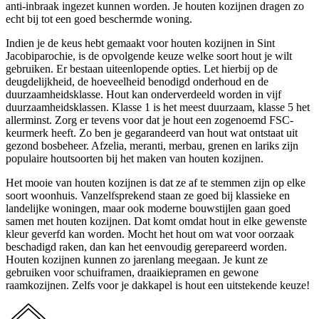
anti-inbraak ingezet kunnen worden. Je houten kozijnen dragen zo
echt bij tot een goed beschermde woning.
Indien je de keus hebt gemaakt voor houten kozijnen in Sint
Jacobiparochie, is de opvolgende keuze welke soort hout je wilt
gebruiken. Er bestaan uiteenlopende opties. Let hierbij op de
deugdelijkheid, de hoeveelheid benodigd onderhoud en de
duurzaamheidsklasse. Hout kan onderverdeeld worden in vijf
duurzaamheidsklassen. Klasse 1 is het meest duurzaam, klasse 5 het
allerminst. Zorg er tevens voor dat je hout een zogenoemd FSC-
keurmerk heeft. Zo ben je gegarandeerd van hout wat ontstaat uit
gezond bosbeheer. Afzelia, meranti, merbau, grenen en lariks zijn
populaire houtsoorten bij het maken van houten kozijnen.
Het mooie van houten kozijnen is dat ze af te stemmen zijn op elke
soort woonhuis. Vanzelfsprekend staan ze goed bij klassieke en
landelijke woningen, maar ook moderne bouwstijlen gaan goed
samen met houten kozijnen. Dat komt omdat hout in elke gewenste
kleur geverfd kan worden. Mocht het hout om wat voor oorzaak
beschadigd raken, dan kan het eenvoudig gerepareerd worden.
Houten kozijnen kunnen zo jarenlang meegaan. Je kunt ze
gebruiken voor schuiframen, draaikiepramen en gewone
raamkozijnen. Zelfs voor je dakkapel is hout een uitstekende keuze!