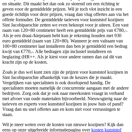
en situatie. Dit maakt het dan ook zo storend om een richting te
geven voor de gemiddelde prijzen. Wil je toch vlot inzicht in een
goede richtlijn voor deze prijzen, vraag dan vlug offertes aan via het
offerte formulier. De gemiddelde tarieven voor kunststof kozijnen
Sint Jacobiparochie zetten we even beknopt voor je uiteen. Een vast
raam van 120×80 centimeter heeft een gemiddelde prijs van €780,-.
Als je een draai-/kiepraam hebt kun je rekening houden met 930
euro gemiddeld (raam van 120×80). Wanneer je een valraam van
100×80 centimeter laat installeren dan ben je gemiddeld een bedrag
kwijt van €770,-. Alle bedragen zijn inclusief installeren en
beglazing (HR++. Als je kiest voor andere ramen dan zal dit van
kracht zijn op de kosten.
Zoals je dus wel kunt zien zijn de prijzen voor kunststof kozijnen in
Sint Jacobiparochie afhankelijk van de keuzes die je maakt.
Vergelijken van specialisten is ook doorlopend handig. De
specialisten moeten namelijk de concurrentie aangaan met de andere
bedrijven. Zorg ook dat je ook naar meerkosten vraagt in verband
met afvoer van oude materialen bijvoorbeeld. Nieuwsgierig naar de
tarieven en experts voor kunststof kozijnen in jouw huis of pand?
Vraag dan nu snel offertes aan en kom niet voor verrassingen te
staan.
Wil je meer weten over de kosten van nieuwe kozijnen? Kijk dan
eens op onze uitgebreide informatiepagina over
kosten kunststof