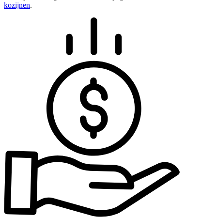
kozijnen
.