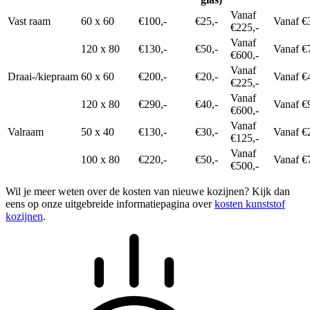
Vanaf
Vast raam
60 x 60
€100,-
€25,-
Vanaf €
€225,-
Vanaf
120 x 80
€130,-
€50,-
Vanaf €
€600,-
Vanaf
Draai-/kiepraam
60 x 60
€200,-
€20,-
Vanaf €
€225,-
Vanaf
120 x 80
€290,-
€40,-
Vanaf €
€600,-
Vanaf
Valraam
50 x 40
€130,-
€30,-
Vanaf €
€125,-
Vanaf
100 x 80
€220,-
€50,-
Vanaf €
€500,-
Wil je meer weten over de kosten van nieuwe kozijnen? Kijk dan
eens op onze uitgebreide informatiepagina over
kosten kunststof
kozijnen
.