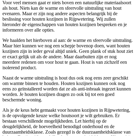
Voor veel mensen gaat er niets boven een natuurlijke materiaalsoort
als hout. Niets kan de warme en sfeervolle uitstraling van hout
evenaren. Maar er zijn nog andere aspecten belangrijk bij de
beslissing voor houten kozijnen in Rijpwetering. Wij zullen
hieronder de eigenschappen van houten kozijnen bespreken en je
informeren over alle opties.
We haalden het hierboven al aan: de warme en sfeervolle uitstraling.
Maar hier kunnen we nog een schepje bovenop doen, want houten
kozijnen zijn in ieder geval altijd uniek. Geen plank of stuk hout ziet
er exact gelijk uit als de andere. Maar daarbuiten zijn er nog
meerdere redenen om voor hout te gaan. Hout is van zichzelf een
isolerend product.
Naast de warme uitstraling is hout dus ook nog eens zeer geschikt
om warmte binnen te houden. Houten kozijnen kunnen ook nog
eens zo geïnstalleerd worden dat ze als anti-inbraak ingezet kunnen
worden. Je houten kozijnen dragen zo ook bij tot een goed
beschermde woning.
Als je de keus hebt gemaakt voor houten kozijnen in Rijpwetering,
is de opvolgende keuze welke houtsoort je wilt gebruiken. Er
bestaan verschillende mogelijkheden. Let hierbij op de
deugdelijkheid, de hoeveelheid benodigd onderhoud en de
duurzaamheidsklasse. Zoals gezegd is de duurzaamheidsklasse van