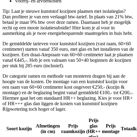
Voorrij- en afvoerkosten
Tip: Laat je nieuwe kunststof kozijnen plaatsen met isolatieglas?
Dan profiteer je van een verlaagd btw-tarief. In plaats van 21% btw,
betaal je maar 9% btw over deze ramen. Daarnaast heb je mogelijk
recht op een mooie isolatiesubsidie! Hier kom je al voor in
aanmerking als je twee energiebesparende maatregelen in huis hebt.
De gemiddelde tarieven voor kunststof kozijnen (vast raam, 60×60
centimeter) starten vanaf 350 euro, met glas en het installeren van de
kozijnen. Een draai-/kiepraam van 60×60 centimeter laat je plaatsen
vanaf €445,-. Heb je een valraam van 50×40 beginnen de kozijnen
per stuk bij 285 euro (inclusief).
De categorie ramen en methode van monteren dragen bij aan de
hoogte van de kosten. De montage van een kunststof kozijn voor
een raam van 60×60 centimeter kost ongeveer €250,- (kozijn &
montage) en de beglazing begint vanaf gemiddeld €100,- tot €200,-.
Hiermee gaat het om standaard HR++ beglazing. Kies je voor HR+
of HR+++ glas dan liggen de kosten van kunststof kozijnen
Rijpwetering toch hoger of lager.
Prijs
Afmetingen
Prijs
glas
Prijs
Soort kozijn
Totaalk
(in cm)
raamkozijn
(HR++
montage
glas)