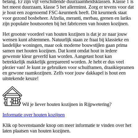
belang. Er zijn vijf verschillende duurzaamheidsklassen. Klasse 1 is
het meest duurzaam, klasse 5 het allerminst. Zorg er tevens voor dat
je hout een zogenoemd FSC-keurmerk heeft. Dit keurmerk staat
voor gezond bosbeheer. Afzelia, meranti, merbau, grenen en lariks
zijn populaire houtsoorten bij het fabriceren van houten kozijnen.
Het grootste voordeel van houten kozijnen is dat je ze naar jouw
wensen kunt afstemmen. Natuurlijk staan ze fraai bij klassieke en
landelijke woningen, maar ook moderne bouwstijlen gaan prima
samen met houten kozijnen. Dat komt omdat hout in iedere
gewenste kleur geverfd kan worden. Aangetast hout kan
betrekkelijk makkelijk gerepareerd worden. Je hebt er dus veel
plezier van! Je kunt ze gebruiken voor schuiframen, draaikiepramen
en gewone raamkozijnen. Zelfs voor jouw dakkapel is hout een
uitstekende keuze!
Wil je liever houten kozijnen in Rijpwetering?
Informatie over houten kozijnen
Klik op bovenstaande knop om meer informatie te vinden over het
laten plaatsen van houten kozijnen.