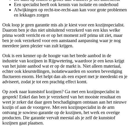
Een specialist heeft ook kennis van isolatie en onderhoud
Afwijkingen op recht-toe-recht-aan kan voor grote problemen
en lekkages zorgen
Ook loop je geen garantie mis als je kiest voor een kozijnspecialist.
Daarom ben je dus niet uitsluitend verzekerd van een klus welke
prima wordt verricht en er op het moment zelf prima uit ziet, maar
ben je ook verzekerd voor een aanstaand aanpassing waar je nog
meerdere jaren plezier van zult krijgen.
Ook is een kenner op de hoogte van het brede aanbod in de
industrie van kozijnen in Rijpwetering, waardoor je een keus krijgt
van het juiste aanbod wat er op de markt is. Niet alleen materiaal,
echter ook kleurstellingen, isolatiewaarden en soorten bevestiging
fluctueren enorm. Het helpt dan als een expert met je meedenkt en je
adviseert, zodat je tot een prachtig effect komt.
Op zoek naar kunststof kozijnen? Ga met een kozijnspecialist in
gesprek! Enkel dan ben je verzekerd van het mooiste resultaat en
weet je zeker dat daar geen beschadigingen ontstaan aan het nieuwe
kozijn of aan de voorgeve. Met een kozijnspecialist in de arm
ontvang je sowieso garantie op de kozijnen, het werk en overige
producten. Die garantie vervalt meestal als je zelf de kunststof
kozijnen gaat plaatsen.