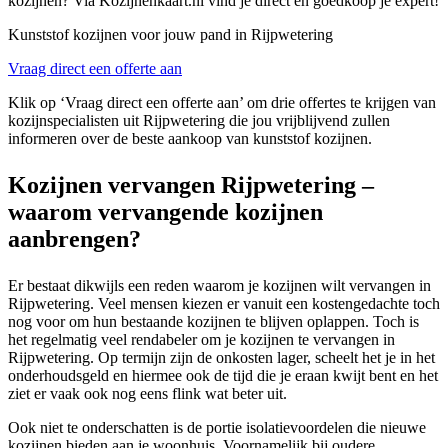
kozijnen? Via Kozijnenkaart.nl vind je direct en goedkoop je expert!
Kunststof kozijnen voor jouw pand in Rijpwetering
Vraag direct een offerte aan
Klik op ‘Vraag direct een offerte aan’ om drie offertes te krijgen van
kozijnspecialisten uit Rijpwetering die jou vrijblijvend zullen
informeren over de beste aankoop van kunststof kozijnen.
Kozijnen vervangen Rijpwetering –
waarom vervangende kozijnen
aanbrengen?
Er bestaat dikwijls een reden waarom je kozijnen wilt vervangen in
Rijpwetering. Veel mensen kiezen er vanuit een kostengedachte toch
nog voor om hun bestaande kozijnen te blijven oplappen. Toch is
het regelmatig veel rendabeler om je kozijnen te vervangen in
Rijpwetering. Op termijn zijn de onkosten lager, scheelt het je in het
onderhoudsgeld en hiermee ook de tijd die je eraan kwijt bent en het
ziet er vaak ook nog eens flink wat beter uit.
Ook niet te onderschatten is de portie isolatievoordelen die nieuwe
kozijnen bieden aan je woonhuis. Voornamelijk bij oudere