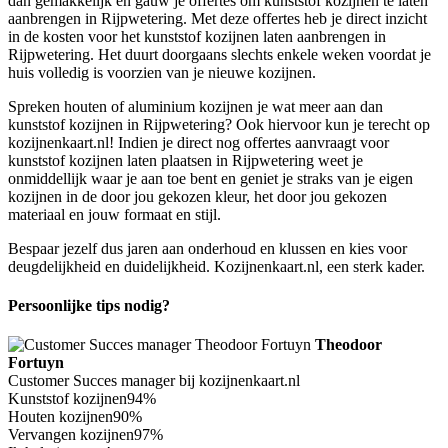
dan gemakkelijk en gauw je offertes om kunststof kozijnen te laten
aanbrengen in Rijpwetering. Met deze offertes heb je direct inzicht
in de kosten voor het kunststof kozijnen laten aanbrengen in
Rijpwetering. Het duurt doorgaans slechts enkele weken voordat je
huis volledig is voorzien van je nieuwe kozijnen.
Spreken houten of aluminium kozijnen je wat meer aan dan
kunststof kozijnen in Rijpwetering? Ook hiervoor kun je terecht op
kozijnenkaart.nl! Indien je direct nog offertes aanvraagt voor
kunststof kozijnen laten plaatsen in Rijpwetering weet je
onmiddellijk waar je aan toe bent en geniet je straks van je eigen
kozijnen in de door jou gekozen kleur, het door jou gekozen
materiaal en jouw formaat en stijl.
Bespaar jezelf dus jaren aan onderhoud en klussen en kies voor
deugdelijkheid en duidelijkheid. Kozijnenkaart.nl, een sterk kader.
Persoonlijke tips nodig?
Theodoor
Fortuyn
Customer Succes manager bij kozijnenkaart.nl
Kunststof kozijnen
94%
Houten kozijnen
90%
Vervangen kozijnen
97%