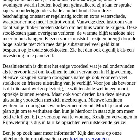
woningen waarin houten kozijnen geïnstalleerd zijn kan er sprake
zijn van onderliggende schade aan het hout. Door deze
beschadiging ontstaat er regelmatig tocht en extra waterschade,
waardoor er nog meer houtrot vormt. Vanwege deze instroom van
tocht zul je flinker moeten stoken om het huis warm te krijgen. Deze
stookkosten gaan overigens verloren, de warmte blijft tenslotte niet
meer in huis hangen. Kiezen voor kunststof kozijnen brengt door de
hoge isolatie met zich mee dat je substantieel veel geld kunt
besparen op je totale stookkosten. Zie het dan ook eigenlijk als een
investering in je pand zelf.
Desalniettemin is dit niet het enige voordeel wat je zal ondervinden
als je ervoor kiest om kozijnen te laten vervangen in Rijpwetering.
Nieuwe kozijnen zorgen doorgaans namelijk ook voor een veel
strakkere en frissere uitstraling van je verblijf. Voor jou als bewoner
is dit uiteraard wel zo plezierig, je wilt tenslotte wel in een mooi
optrekje kunnen wonen. Maar ook voor derden kan deze nieuwe
uitstraling voordelen met zich meebrengen. Nieuwe kozijnen
werken toch doorgaans waardevermeerderend. Mocht je ooit van
plan zijn om te verhuizen dan kun je hierdoor in staat zijn om meer
geld te krijgen bij de verkoop van je woning. Kozijnen vervangen in
Rijpwetering is dus in talrijke opzichten een uitstekende keuze!
Ben je op zoek naar meer informatie? Kijk dan eens op onze
uitgebreide informatiepagina over
kozijnen vervangen
.