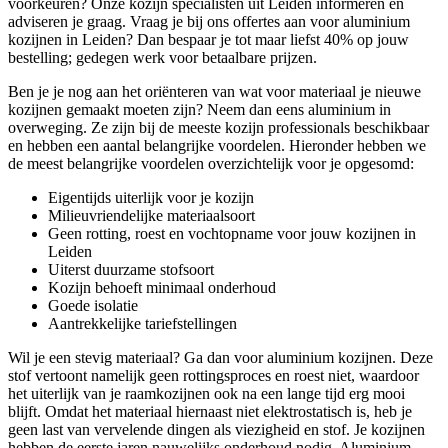
voorkeuren? Onze kozijn specialisten uit Leiden informeren en
adviseren je graag. Vraag je bij ons offertes aan voor aluminium
kozijnen in Leiden? Dan bespaar je tot maar liefst 40% op jouw
bestelling; gedegen werk voor betaalbare prijzen.
Ben je je nog aan het oriënteren van wat voor materiaal je nieuwe
kozijnen gemaakt moeten zijn? Neem dan eens aluminium in
overweging. Ze zijn bij de meeste kozijn professionals beschikbaar
en hebben een aantal belangrijke voordelen. Hieronder hebben we
de meest belangrijke voordelen overzichtelijk voor je opgesomd:
Eigentijds uiterlijk voor je kozijn
Milieuvriendelijke materiaalsoort
Geen rotting, roest en vochtopname voor jouw kozijnen in
Leiden
Uiterst duurzame stofsoort
Kozijn behoeft minimaal onderhoud
Goede isolatie
Aantrekkelijke tariefstellingen
Wil je een stevig materiaal? Ga dan voor aluminium kozijnen. Deze
stof vertoont namelijk geen rottingsproces en roest niet, waardoor
het uiterlijk van je raamkozijnen ook na een lange tijd erg mooi
blijft. Omdat het materiaal hiernaast niet elektrostatisch is, heb je
geen last van vervelende dingen als viezigheid en stof. Je kozijnen
hebben de eerste jaren nauwelijks onderhoud nodig. Aluminium