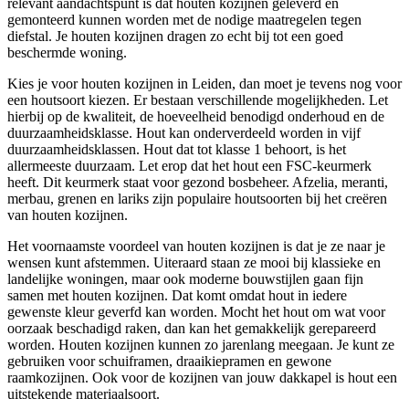
relevant aandachtspunt is dat houten kozijnen geleverd en
gemonteerd kunnen worden met de nodige maatregelen tegen
diefstal. Je houten kozijnen dragen zo echt bij tot een goed
beschermde woning.
Kies je voor houten kozijnen in Leiden, dan moet je tevens nog voor
een houtsoort kiezen. Er bestaan verschillende mogelijkheden. Let
hierbij op de kwaliteit, de hoeveelheid benodigd onderhoud en de
duurzaamheidsklasse. Hout kan onderverdeeld worden in vijf
duurzaamheidsklassen. Hout dat tot klasse 1 behoort, is het
allermeeste duurzaam. Let erop dat het hout een FSC-keurmerk
heeft. Dit keurmerk staat voor gezond bosbeheer. Afzelia, meranti,
merbau, grenen en lariks zijn populaire houtsoorten bij het creëren
van houten kozijnen.
Het voornaamste voordeel van houten kozijnen is dat je ze naar je
wensen kunt afstemmen. Uiteraard staan ze mooi bij klassieke en
landelijke woningen, maar ook moderne bouwstijlen gaan fijn
samen met houten kozijnen. Dat komt omdat hout in iedere
gewenste kleur geverfd kan worden. Mocht het hout om wat voor
oorzaak beschadigd raken, dan kan het gemakkelijk gerepareerd
worden. Houten kozijnen kunnen zo jarenlang meegaan. Je kunt ze
gebruiken voor schuiframen, draaikiepramen en gewone
raamkozijnen. Ook voor de kozijnen van jouw dakkapel is hout een
uitstekende materiaalsoort.