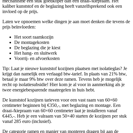
mechanisme een stuk goedkoper dan een draai-/kiepraam. Het
kaliber kunststof en de beglazing heeft vanzelfsprekend ook een
invloed op de prijs.
Laten we opnoemen welke dingen je aan moet denken die tevens de
prijs beïnvloeden:
Het soort raamkozijn
De montagekosten
De beglazing die je kiest
Het hang- en sluitwerk
Voorrij- en afvoerkosten
Tip: Laat je nieuwe kunststof kozijnen plaatsen met isolatieglas? Je
krijgt dan namelijk een verlaagd btw-tarief. In plaats van 21% btw,
betaal je maar 9% btw over deze ramen. Tevens heb je mogelijk
recht op isolatiesubsidie! Hier kom je al voor in aanmerking als je
twee energiebesparende maatregelen in huis hebt.
De kunststof kozijnen tarieven voor een vast raam van 60×60
centimeter beginnen bij €350,-, met beglazing en montage. Een
draai-/kiepraam van 60×60 centimeter laat je installeren vanaf
€445,-. Heb je een valraam van 50×40 starten de kozijnen per stuk
vanaf 285 euro (inclusief).
De categorie ramen en manier van monteren dragen bij aan de