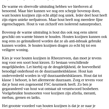
De warme en sfeervolle uitstraling hebben we hierboven al
benoemd. Maar hier kunnen we nog een schepje bovenop doen,
want houten kozijnen zijn echt altijd nog uniek. Ieder deel hout heeft
zijn eigen unieke nerfpatroon. Maar hout heeft nog meerdere fijne
eigenschappen. Hout is van zichzelf een isolerend natuurproduct.
Bovenop de warme uitstraling is hout dus ook nog eens uiterst
geschikt om warmte binnen te houden. Houten kozijnen kunnen ook
nog eens zo geïnstalleerd worden dat ze als anti-inbraak gebruikt
kunnen worden. Je houten kozijnen dragen zo echt bij tot een
veiligere woning.
Kies je voor houten kozijnen in Rheezerveen, dan moet je tevens
nog voor een soort hout kiezen. Er bestaan verschillende
mogelijkheden. Let hierbij op de deugdelijkheid, de hoeveelheid
benodigd onderhoud en de duurzaamheidsklasse. Hout kan
onderverdeeld worden in vijf duurzaamheidsklassen. Hout dat tot
klasse 1 behoort, is het allermeeste duurzaam. Zorg er tevens voor
dat je hout een zogenoemd FSC-keurmerk heeft. Zo ben je
gegarandeerd van hout wat ontstaat uit verantwoord bosbeheer.
Veelgebruikte houtsoorten voor kozijnen zijn afzelia, meranti,
merbau, grenen en lariks.
Het grootste voordeel van houten kozijnen is dat je ze naar je