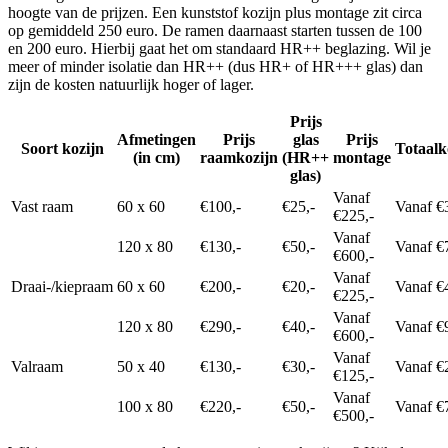
hoogte van de prijzen. Een kunststof kozijn plus montage zit circa
op gemiddeld 250 euro. De ramen daarnaast starten tussen de 100
en 200 euro. Hierbij gaat het om standaard HR++ beglazing. Wil je
meer of minder isolatie dan HR++ (dus HR+ of HR+++ glas) dan
zijn de kosten natuurlijk hoger of lager.
Prijs
Afmetingen
Prijs
glas
Prijs
Soort kozijn
Totaalk
(in cm)
raamkozijn
(HR++
montage
glas)
Vanaf
Vast raam
60 x 60
€100,-
€25,-
Vanaf €
€225,-
Vanaf
120 x 80
€130,-
€50,-
Vanaf €
€600,-
Vanaf
Draai-/kiepraam
60 x 60
€200,-
€20,-
Vanaf €
€225,-
Vanaf
120 x 80
€290,-
€40,-
Vanaf €
€600,-
Vanaf
Valraam
50 x 40
€130,-
€30,-
Vanaf €
€125,-
Vanaf
100 x 80
€220,-
€50,-
Vanaf €
€500,-