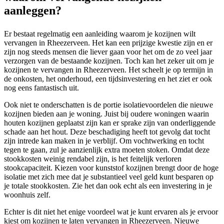
aanleggen?
Er bestaat regelmatig een aanleiding waarom je kozijnen wilt
vervangen in Rheezerveen. Het kan een prijzige kwestie zijn en er
zijn nog steeds mensen die liever gaan voor het om de zo veel jaar
verzorgen van de bestaande kozijnen. Toch kan het zeker uit om je
kozijnen te vervangen in Rheezerveen. Het scheelt je op termijn in
de onkosten, het onderhoud, een tijdsinvestering en het ziet er ook
nog eens fantastisch uit.
Ook niet te onderschatten is de portie isolatievoordelen die nieuwe
kozijnen bieden aan je woning. Juist bij oudere woningen waarin
houten kozijnen geplaatst zijn kan er sprake zijn van onderliggende
schade aan het hout. Deze beschadiging heeft tot gevolg dat tocht
zijn intrede kan maken in je verblijf. Om vochtwerking en tocht
tegen te gaan, zul je aanzienlijk extra moeten stoken. Omdat deze
stookkosten weinig rendabel zijn, is het feitelijk verloren
stookcapaciteit. Kiezen voor kunststof kozijnen brengt door de hoge
isolatie met zich mee dat je substantieel veel geld kunt besparen op
je totale stookkosten. Zie het dan ook echt als een investering in je
woonhuis zelf.
Echter is dit niet het enige voordeel wat je kunt ervaren als je ervoor
kiest om kozijnen te laten vervangen in Rheezerveen. Nieuwe