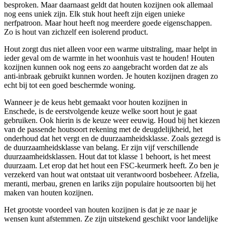
besproken. Maar daarnaast geldt dat houten kozijnen ook allemaal
nog eens uniek zijn. Elk stuk hout heeft zijn eigen unieke
nerfpatroon. Maar hout heeft nog meerdere goede eigenschappen.
Zo is hout van zichzelf een isolerend product.
Hout zorgt dus niet alleen voor een warme uitstraling, maar helpt in
ieder geval om de warmte in het woonhuis vast te houden! Houten
kozijnen kunnen ook nog eens zo aangebracht worden dat ze als
anti-inbraak gebruikt kunnen worden. Je houten kozijnen dragen zo
echt bij tot een goed beschermde woning.
Wanneer je de keus hebt gemaakt voor houten kozijnen in
Enschede, is de eerstvolgende keuze welke soort hout je gaat
gebruiken. Ook hierin is de keuze weer eeuwig. Houd bij het kiezen
van de passende houtsoort rekening met de deugdelijkheid, het
onderhoud dat het vergt en de duurzaamheidsklasse. Zoals gezegd is
de duurzaamheidsklasse van belang. Er zijn vijf verschillende
duurzaamheidsklassen. Hout dat tot klasse 1 behoort, is het meest
duurzaam. Let erop dat het hout een FSC-keurmerk heeft. Zo ben je
verzekerd van hout wat ontstaat uit verantwoord bosbeheer. Afzelia,
meranti, merbau, grenen en lariks zijn populaire houtsoorten bij het
maken van houten kozijnen.
Het grootste voordeel van houten kozijnen is dat je ze naar je
wensen kunt afstemmen. Ze zijn uitstekend geschikt voor landelijke