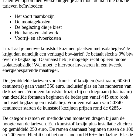
Laten we opsommen welke dingen je aan moet denken die ook de
tarieven beïnvloeden:
Het soort raamkozijn
De montagekosten
De beglazing die je kiest
Het hang- en sluitwerk
Voorrij- en afvoerkosten
Tip: Laat je nieuwe kunststof kozijnen plaatsen met isolatieglas? Je
krijgt dan namelijk een verlaagd btw-tarief. Je betaalt slechts 9% btw
over de beglazing. Daarnaast heb je mogelijk recht op een mooie
isolatiesubsidie! Wel moet je hiervoor investeren in een tweede
energiebesparende maatregel.
De gemiddelde tarieven voor kunststof kozijnen (vast raam, 60×60
centimeter) gaan vanaf 350 euro, inclusief glas en het monteren van
de kozijnen. Voor een kunststof kozijn bij een kiepraam (draairaam)
van dezelfde formaten beginnen de bedragen vanaf 445 euro (ook
inclusief beglazing en installatie). Voor een valraam van 50×40
centimeter starten de kunststof kozijnen prijzen rond de €285,-.
De categorie ramen en methode van monteren dragen bij aan de
hoogte van de tarieven. Een kunststof kozijn plus installatie zit circa
op gemiddeld 250 euro. De ramen daarnaast beginnen tussen de 100
en 200 euro. Hierbij gaat het om standaard HR++ beglazing. Kies je