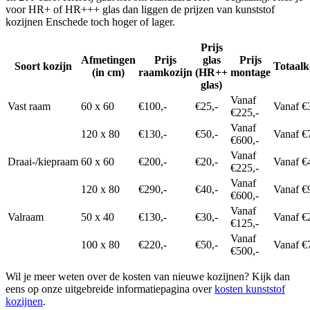
voor HR+ of HR+++ glas dan liggen de prijzen van kunststof
kozijnen Enschede toch hoger of lager.
Prijs
Afmetingen
Prijs
glas
Prijs
Soort kozijn
Totaalk
(in cm)
raamkozijn
(HR++
montage
glas)
Vanaf
Vast raam
60 x 60
€100,-
€25,-
Vanaf €
€225,-
Vanaf
120 x 80
€130,-
€50,-
Vanaf €
€600,-
Vanaf
Draai-/kiepraam
60 x 60
€200,-
€20,-
Vanaf €
€225,-
Vanaf
120 x 80
€290,-
€40,-
Vanaf €
€600,-
Vanaf
Valraam
50 x 40
€130,-
€30,-
Vanaf €
€125,-
Vanaf
100 x 80
€220,-
€50,-
Vanaf €
€500,-
Wil je meer weten over de kosten van nieuwe kozijnen? Kijk dan
eens op onze uitgebreide informatiepagina over
kosten kunststof
kozijnen
.