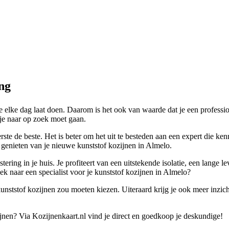
ng
t je elke dag laat doen. Daarom is het ook van waarde dat je een profess
r je naar op zoek moet gaan.
rste de beste. Het is beter om het uit te besteden aan een expert die ke
 genieten van je nieuwe kunststof kozijnen in Almelo.
tering in je huis. Je profiteert van een uitstekende isolatie, een lange
k naar een specialist voor je kunststof kozijnen in Almelo?
nststof kozijnen zou moeten kiezen. Uiteraard krijg je ook meer inzicht 
ijnen? Via Kozijnenkaart.nl vind je direct en goedkoop je deskundige!