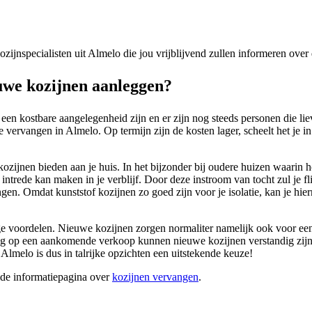
kozijnspecialisten uit Almelo die jou vrijblijvend zullen informeren ove
we kozijnen aanleggen?
 een kostbare aangelegenheid zijn en er zijn nog steeds personen die li
 vervangen in Almelo. Op termijn zijn de kosten lager, scheelt het je i
kozijnen bieden aan je huis. In het bijzonder bij oudere huizen waarin h
n intrede kan maken in je verblijf. Door deze instroom van tocht zul je
ngen. Omdat kunststof kozijnen zo goed zijn voor je isolatie, kan je hi
 voordelen. Nieuwe kozijnen zorgen normaliter namelijk ook voor een ve
t oog op een aankomende verkoop kunnen nieuwe kozijnen verstandig zi
Almelo is dus in talrijke opzichten een uitstekende keuze!
ide informatiepagina over
kozijnen vervangen
.