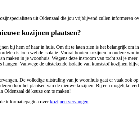
kozijnspecialisten uit Oldenzaal die jou vrijblijvend zullen informeren 
ieuwe kozijnen plaatsen?
en bij hem of haar in huis. Om dit te laten zien is het belangrijk om i
rdelen is toch wel de isolatie. Vooral houten kozijnen in oudere won
e kan maken in je woonhuis. Wegens deze instroom van tocht zal je mee
uis hangen. Vanwege de uitstekende isolatie van kunststof kozijnen blijv
ervangen. De volledige uitstraling van je woonhuis gaat er vaak ook op 
eren door het plaatsen van de nieuwe kozijnen. Bij een mogelijke verk
 in Oldenzaal dé keuze om te maken!
ide informatiepagina over
kozijnen vervangen
.
?