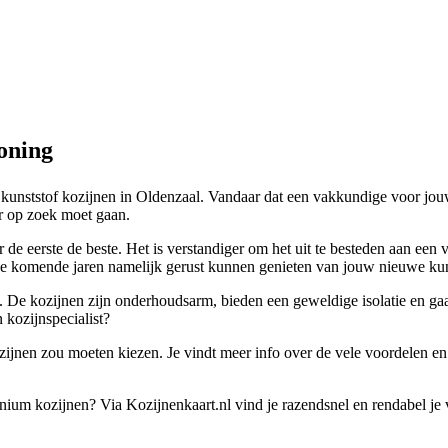
oning
 kunststof kozijnen in Oldenzaal. Vandaar dat een vakkundige voor jouw
aar op zoek moet gaan.
 de eerste de beste. Het is verstandiger om het uit te besteden aan ee
de komende jaren namelijk gerust kunnen genieten van jouw nieuwe kun
d. De kozijnen zijn onderhoudsarm, bieden een geweldige isolatie en gaa
 kozijnspecialist?
ozijnen zou moeten kiezen. Je vindt meer info over de vele voordelen en 
minium kozijnen? Via Kozijnenkaart.nl vind je razendsnel en rendabel j