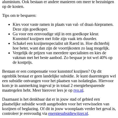
aluminium. Ook bestaan er andere manieren om meer te bezuinigen
op de kosten.
Tips om te besparen:
Kies voor vaste ramen in plaats van val- of draai-/kiepramen.
Deze zijn goedkoper.
Ga voor een eenvoudige stijl in een goedkope kleur.
Kunststof kozijnen met folie zijn vaak iets duurder.
Schakel een kozijnenspecialist uit Raerd in. Hoe dichterbij
hoe beter, want dan zijn de voorrijkosten zo laag mogelijk.
Vergelijk de prijzen van meerdere specialisten en kies de
vakman met het beste aanbod. Zo bespaar je tot wel 40% op
de kostprijs.
Bestaan er een compensatie voor kunststof kozijnen? Op dit
ogenblik bestaat er geen landelijke subsidie. Je kunt daarentegen wel
een subsidie ontvangen voor het plaatsen van isolatieglas. Hiervoor
kom je in aanmerking ingeval je in totaal 2 energiebesparende
maatregelen hebt. Meer hierover lees je op
rvo.nl
.
Daarnaast is het denkbaar dat er in jouw stad of gebied een
plaatselijke subsidie wordt aangeboden voor het verwisselen van
kozijnen of beglazing. Of dit in jouw woonplaats verder het geval is,
controleer je eenvoudig via
energiesubsidiewijzer.nl
.