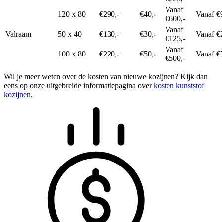
Vanaf
120 x 80
€290,-
€40,-
Vanaf €
€600,-
Vanaf
Valraam
50 x 40
€130,-
€30,-
Vanaf €
€125,-
Vanaf
100 x 80
€220,-
€50,-
Vanaf €
€500,-
Wil je meer weten over de kosten van nieuwe kozijnen? Kijk dan
eens op onze uitgebreide informatiepagina over
kosten kunststof
kozijnen
.