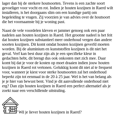
lager dan bij de sterkere houtsoorten. Tevens is een zachte soort
gevoeliger voor vocht en rot. Indien je houten kozijnen in Raerd wilt
installeren, is het doorgaans slim om een kundige partij om
begeleiding te vragen. Zij voorzien je van advies over de houtsoort
die het voornaamste bij je woning past.
Naast de vele voordelen kleven er jammer genoeg ook een paar
nadelen aan houten kozijnen in Raerd. Het grootste nadeel is het feit
dat houten kozijnen substantieel meer onderhoud vergen dan andere
soorten kozijnen. Dit komt omdat houten kozijnen geverfd moeten
worden. Bij de aluminium en kunststoffen kozijnen is dit niet het
geval. Verf kan best duur zijn als je een specifieke kleur in
gedachten hebt, dit brengt dus ook onkosten met zich mee. Daar
komt bij dat je voor de kosten op moet draaien indien jouw houten
kozijnen in Raerd rot vertonen. Gelukkig komt dit niet al te frequent
voor, wanneer je kiest voor sterke houtsoorten zal het onderhoud
beperkt zijn tot eenmaal in de 20 à 25 jaar. Wel is het van belang als
je je hier van bewust bent. Vind je dit aanvullende onderhoud niet
erg? Dan zijn houten kozijnen in Raerd een perfect alternatief als je
zoekt naar een verschillende uitstraling.
Wil je liever houten kozijnen in Raerd?