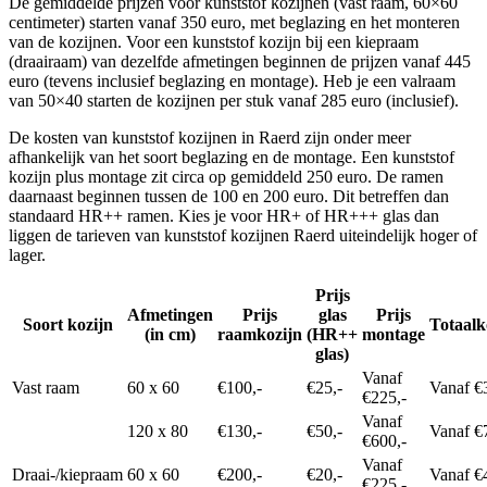
De gemiddelde prijzen voor kunststof kozijnen (vast raam, 60×60
centimeter) starten vanaf 350 euro, met beglazing en het monteren
van de kozijnen. Voor een kunststof kozijn bij een kiepraam
(draairaam) van dezelfde afmetingen beginnen de prijzen vanaf 445
euro (tevens inclusief beglazing en montage). Heb je een valraam
van 50×40 starten de kozijnen per stuk vanaf 285 euro (inclusief).
De kosten van kunststof kozijnen in Raerd zijn onder meer
afhankelijk van het soort beglazing en de montage. Een kunststof
kozijn plus montage zit circa op gemiddeld 250 euro. De ramen
daarnaast beginnen tussen de 100 en 200 euro. Dit betreffen dan
standaard HR++ ramen. Kies je voor HR+ of HR+++ glas dan
liggen de tarieven van kunststof kozijnen Raerd uiteindelijk hoger of
lager.
Prijs
Afmetingen
Prijs
glas
Prijs
Soort kozijn
Totaalk
(in cm)
raamkozijn
(HR++
montage
glas)
Vanaf
Vast raam
60 x 60
€100,-
€25,-
Vanaf €
€225,-
Vanaf
120 x 80
€130,-
€50,-
Vanaf €
€600,-
Vanaf
Draai-/kiepraam
60 x 60
€200,-
€20,-
Vanaf €
€225,-