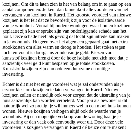
kozijnen. Om dit te laten zien is het van belang om in te gaan op een
aantal componenten. Je kent dan binnenkort alle voordelen van het
vervangen van kozijnen in Raerd. Het grootste voordeel van nieuwe
kozijnen is het feit dat ze bevorderlijk zijn voor de isolatiewaarde
van je woonhuis. Vooral bij oudere woningen waar houten kozijnen
geplaatst zijn kan er sprake zijn van onderliggende schade aan het
hout. Deze schade heeft als gevolg dat tocht zijn intrede kan maken
in je woonhuis. Hetgeen over het algemeen gepaard gaat met extra
stookkosten om alles warm en droog te houden. Het stoken tegen
tocht en vocht is doorgaans zonde van je geld. Kiezen voor
kunststof kozijnen brengt door de hoge isolatie met zich mee dat je
aanzienlijk veel geld kunt besparen op je totale stookkosten.
Kunststof kozijnen zijn dan ook een duurzame en nuttige
investering.
Echter is dit niet het enige voordeel wat je zal ondervinden als je
ervoor kiest om kozijnen te laten vervangen in Raerd. Nieuwe
kozijnen zullen er namelijk ook voor zorgen dat de uitstraling van je
huis aanzienlijk kan worden verbeterd. Voor jou als bewoner is dit
natuurlijk wel zo prettig, je wil immers wel in een mooi huis kunnen
wonen. Nieuwe kozijnen verhogen altijd ook de waarde van je
woonhuis. Bij een mogelijke verkoop van de woning haal je je
investering er dan vaak ook eenvoudig weer uit. Door deze vele
voordelen is kozijnen vervangen in Raerd dé keuze om te maken!