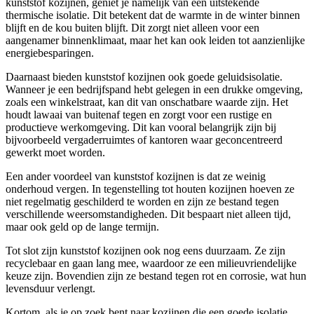
kunststof kozijnen, geniet je namelijk van een uitstekende
thermische isolatie. Dit betekent dat de warmte in de winter binnen
blijft en de kou buiten blijft. Dit zorgt niet alleen voor een
aangenamer binnenklimaat, maar het kan ook leiden tot aanzienlijke
energiebesparingen.
Daarnaast bieden kunststof kozijnen ook goede geluidsisolatie.
Wanneer je een bedrijfspand hebt gelegen in een drukke omgeving,
zoals een winkelstraat, kan dit van onschatbare waarde zijn. Het
houdt lawaai van buitenaf tegen en zorgt voor een rustige en
productieve werkomgeving. Dit kan vooral belangrijk zijn bij
bijvoorbeeld vergaderruimtes of kantoren waar geconcentreerd
gewerkt moet worden.
Een ander voordeel van kunststof kozijnen is dat ze weinig
onderhoud vergen. In tegenstelling tot houten kozijnen hoeven ze
niet regelmatig geschilderd te worden en zijn ze bestand tegen
verschillende weersomstandigheden. Dit bespaart niet alleen tijd,
maar ook geld op de lange termijn.
Tot slot zijn kunststof kozijnen ook nog eens duurzaam. Ze zijn
recyclebaar en gaan lang mee, waardoor ze een milieuvriendelijke
keuze zijn. Bovendien zijn ze bestand tegen rot en corrosie, wat hun
levensduur verlengt.
Kortom, als je op zoek bent naar kozijnen die een goede isolatie