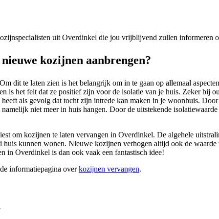
kozijnspecialisten uit Overdinkel die jou vrijblijvend zullen informeren
 nieuwe kozijnen aanbrengen?
 dit te laten zien is het belangrijk om in te gaan op allemaal aspecte
s het feit dat ze positief zijn voor de isolatie van je huis. Zeker bij
heeft als gevolg dat tocht zijn intrede kan maken in je woonhuis. Doo
t namelijk niet meer in huis hangen. Door de uitstekende isolatiewaarde
r kiest om kozijnen te laten vervangen in Overdinkel. De algehele uitstra
ooi huis kunnen wonen. Nieuwe kozijnen verhogen altijd ook de waarde v
n in Overdinkel is dan ook vaak een fantastisch idee!
ide informatiepagina over
kozijnen vervangen
.
?