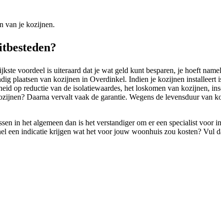
n van je kozijnen.
uitbesteden?
ste voordeel is uiteraard dat je wat geld kunt besparen, je hoeft namel
g plaatsen van kozijnen in Overdinkel. Indien je kozijnen installeert is
lijkheid op reductie van de isolatiewaardes, het loskomen van kozijnen, i
t kozijnen? Daarna vervalt vaak de garantie. Wegens de levensduur van k
sen in het algemeen dan is het verstandiger om er een specialist voor 
Snel een indicatie krijgen wat het voor jouw woonhuis zou kosten? Vul d