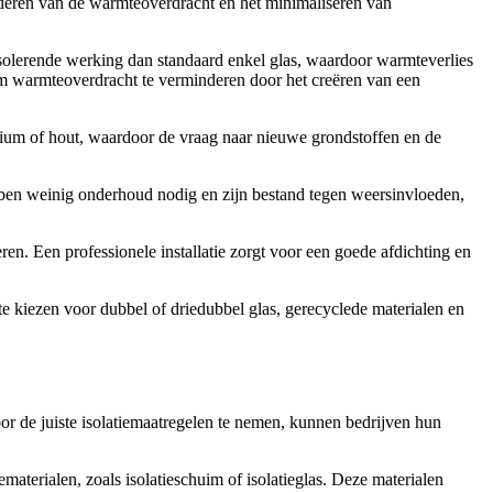
nderen van de warmteoverdracht en het minimaliseren van
 isolerende werking dan standaard enkel glas, waardoor warmteverlies
 warmteoverdracht te verminderen door het creëren van een
ium of hout, waardoor de vraag naar nieuwe grondstoffen en de
ebben weinig onderhoud nodig en zijn bestand tegen weersinvloeden,
ren. Een professionele installatie zorgt voor een goede afdichting en
te kiezen voor dubbel of driedubbel glas, gerecyclede materialen en
Door de juiste isolatiemaatregelen te nemen, kunnen bedrijven hun
ematerialen, zoals isolatieschuim of isolatieglas. Deze materialen