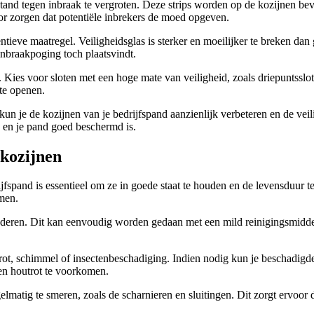
nd tegen inbraak te vergroten. Deze strips worden op de kozijnen beve
r zorgen dat potentiële inbrekers de moed opgeven.
ntieve maatregel. Veiligheidsglas is sterker en moeilijker te breken d
nbraakpoging toch plaatsvindt.
rk. Kies voor sloten met een hoge mate van veiligheid, zoals driepuntss
te openen.
kun je de kozijnen van je bedrijfspand aanzienlijk verbeteren en de vei
 en je pand goed beschermd is.
 kozijnen
jfspand is essentieel om ze in goede staat te houden en de levensduur t
omen.
deren. Dit kan eenvoudig worden gedaan met een mild reinigingsmiddel 
rot, schimmel of insectenbeschadiging. Indien nodig kun je beschadigd
en houtrot te voorkomen.
matig te smeren, zoals de scharnieren en sluitingen. Dit zorgt ervoor da