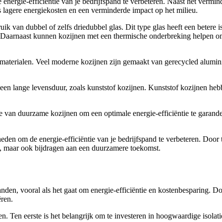
energie-efficiëntie van je bedrijfspand te verbeteren. Naast het vermi
 lagere energiekosten en een verminderde impact op het milieu.
ik van dubbel of zelfs driedubbel glas. Dit type glas heeft een betere
Daarnaast kunnen kozijnen met een thermische onderbreking helpen om
 materialen. Veel moderne kozijnen zijn gemaakt van gerecycled alumin
 een lange levensduur, zoals kunststof kozijnen. Kunststof kozijnen h
tie van duurzame kozijnen om een optimale energie-efficiëntie te garande
den om de energie-efficiëntie van je bedrijfspand te verbeteren. Door 
en, maar ook bijdragen aan een duurzamere toekomst.
spanden, vooral als het gaat om energie-efficiëntie en kostenbesparing. 
ren.
n. Ten eerste is het belangrijk om te investeren in hoogwaardige isolati