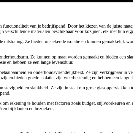
en functionaliteit van je bedrijfspand. Door het kiezen van de juiste mate
zijn verschillende materialen beschikbaar voor kozijnen, elk met hun e
 uitstraling. Ze bieden uitstekende isolatie en kunnen gemakkelijk word
onderhoudsarm. Ze kunnen op maat worden gemaakt en bieden een slank 
osie en hebben ze een lange levensduur.
betaalbaarheid en onderhoudsvriendelijkheid. Ze zijn verkrijgbaar in ve
ozijnen bieden goede isolatie, zijn weerbestendig en hebben een lange 
 stevigheid en slankheid. Ze zijn in staat om grote glasoppervlakken t
spand.
jk om rekening te houden met factoren zoals budget, stijlvoorkeuren en en
ren bij klanten en bezoekers.