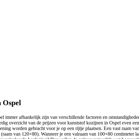
n Ospel
pel immer afhankelijk zijn van verschillende factoren en omstandigheden
edig overzicht van de prijzen voor kunststof kozijnen in Ospel even ee
kening worden gebracht voor je op een rijtje plaatsen. Een vast raam va
 (raam van 120×80). Wanneer je een valraam van 100×80 centimeter laat