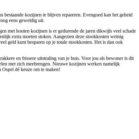
n bestaande kozijnen te blijven repareren. Evengoed kan het geheid
k nog eens geweldig uit.
ingen met houten kozijnen is er gedurende de jaren dikwijls veel schade
zienlijk extra moeten stoken. Aangezien deze stookkosten weinig
 veel geld kunt besparen op je totale stookkosten. Het is dan ook
kere en frissere uitstraling van je huis. Voor jou als bewoner is dit
rdelen met zich meebrengen. Nieuwe kozijnen werken namelijk
in Ospel dé keuze om te maken!