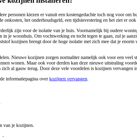
 kozijnen installeren?
dere personen kiezen er vanuit een kostengedachte toch nog voor om hu
 de onkosten, het onderhoudsgeld, een tijdsinvestering en het ziet er oo
rderlijk zijn voor de isolatie van je huis. Voornamelijk bij oudere won
ken in je woonhuis. Om vochtwerking en tocht tegen te gaan, zul je aan
unststof kozijnen brengt door de hoge isolatie met zich mee dat je enorm
elen. Nieuwe kozijnen zorgen normaliter namelijk ook voor een veel strak
 kunnen wonen. Maar ook voor derden kan deze nieuwe uitstraling voo
zich al gauw terug. Door deze vele voordelen is kozijnen vervangen 
ide informatiepagina over
kozijnen vervangen
.
?
n van je kozijnen.