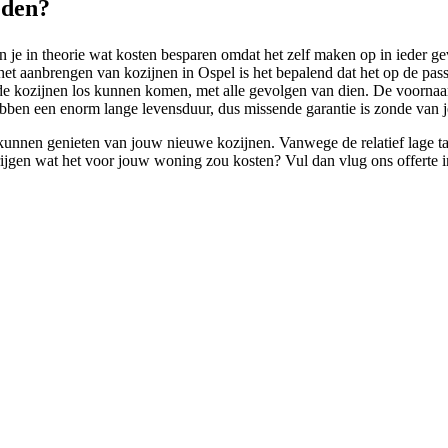
eden?
je in theorie wat kosten besparen omdat het zelf maken op in ieder geva
et aanbrengen van kozijnen in Ospel is het bepalend dat het op de passe
at de kozijnen los kunnen komen, met alle gevolgen van dien. De voorna
hebben een enorm lange levensduur, dus missende garantie is zonde van j
nnen genieten van jouw nieuwe kozijnen. Vanwege de relatief lage tarie
ad krijgen wat het voor jouw woning zou kosten? Vul dan vlug ons offert