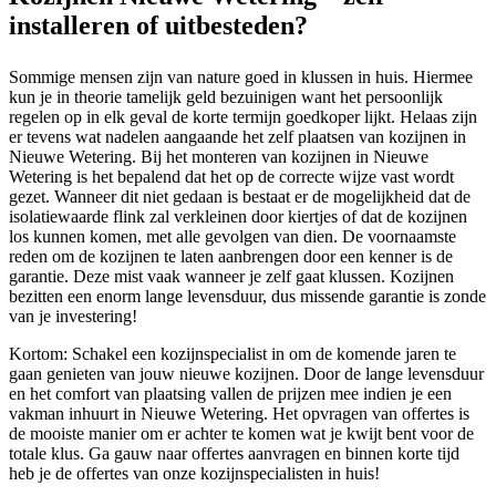
installeren of uitbesteden?
Sommige mensen zijn van nature goed in klussen in huis. Hiermee
kun je in theorie tamelijk geld bezuinigen want het persoonlijk
regelen op in elk geval de korte termijn goedkoper lijkt. Helaas zijn
er tevens wat nadelen aangaande het zelf plaatsen van kozijnen in
Nieuwe Wetering. Bij het monteren van kozijnen in Nieuwe
Wetering is het bepalend dat het op de correcte wijze vast wordt
gezet. Wanneer dit niet gedaan is bestaat er de mogelijkheid dat de
isolatiewaarde flink zal verkleinen door kiertjes of dat de kozijnen
los kunnen komen, met alle gevolgen van dien. De voornaamste
reden om de kozijnen te laten aanbrengen door een kenner is de
garantie. Deze mist vaak wanneer je zelf gaat klussen. Kozijnen
bezitten een enorm lange levensduur, dus missende garantie is zonde
van je investering!
Kortom: Schakel een kozijnspecialist in om de komende jaren te
gaan genieten van jouw nieuwe kozijnen. Door de lange levensduur
en het comfort van plaatsing vallen de prijzen mee indien je een
vakman inhuurt in Nieuwe Wetering. Het opvragen van offertes is
de mooiste manier om er achter te komen wat je kwijt bent voor de
totale klus. Ga gauw naar offertes aanvragen en binnen korte tijd
heb je de offertes van onze kozijnspecialisten in huis!