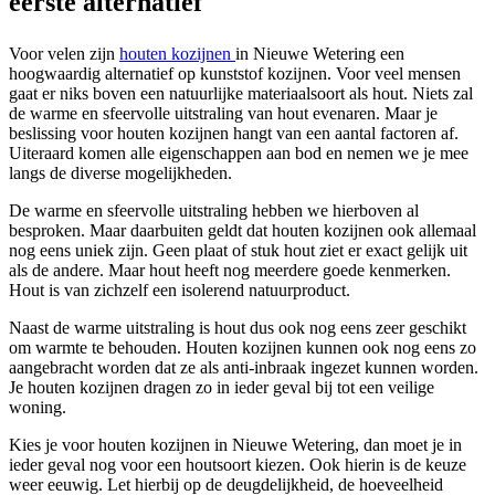
eerste alternatief
Voor velen zijn
houten kozijnen
in Nieuwe Wetering een
hoogwaardig alternatief op kunststof kozijnen. Voor veel mensen
gaat er niks boven een natuurlijke materiaalsoort als hout. Niets zal
de warme en sfeervolle uitstraling van hout evenaren. Maar je
beslissing voor houten kozijnen hangt van een aantal factoren af.
Uiteraard komen alle eigenschappen aan bod en nemen we je mee
langs de diverse mogelijkheden.
De warme en sfeervolle uitstraling hebben we hierboven al
besproken. Maar daarbuiten geldt dat houten kozijnen ook allemaal
nog eens uniek zijn. Geen plaat of stuk hout ziet er exact gelijk uit
als de andere. Maar hout heeft nog meerdere goede kenmerken.
Hout is van zichzelf een isolerend natuurproduct.
Naast de warme uitstraling is hout dus ook nog eens zeer geschikt
om warmte te behouden. Houten kozijnen kunnen ook nog eens zo
aangebracht worden dat ze als anti-inbraak ingezet kunnen worden.
Je houten kozijnen dragen zo in ieder geval bij tot een veilige
woning.
Kies je voor houten kozijnen in Nieuwe Wetering, dan moet je in
ieder geval nog voor een houtsoort kiezen. Ook hierin is de keuze
weer eeuwig. Let hierbij op de deugdelijkheid, de hoeveelheid