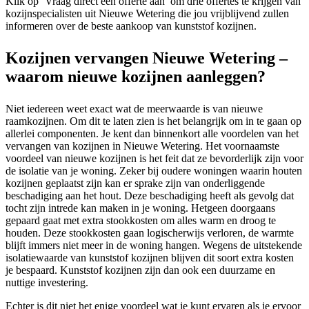
Klik op ‘Vraag direct een offerte aan’ om drie offertes te krijgen van
kozijnspecialisten uit Nieuwe Wetering die jou vrijblijvend zullen
informeren over de beste aankoop van kunststof kozijnen.
Kozijnen vervangen Nieuwe Wetering –
waarom nieuwe kozijnen aanleggen?
Niet iedereen weet exact wat de meerwaarde is van nieuwe
raamkozijnen. Om dit te laten zien is het belangrijk om in te gaan op
allerlei componenten. Je kent dan binnenkort alle voordelen van het
vervangen van kozijnen in Nieuwe Wetering. Het voornaamste
voordeel van nieuwe kozijnen is het feit dat ze bevorderlijk zijn voor
de isolatie van je woning. Zeker bij oudere woningen waarin houten
kozijnen geplaatst zijn kan er sprake zijn van onderliggende
beschadiging aan het hout. Deze beschadiging heeft als gevolg dat
tocht zijn intrede kan maken in je woning. Hetgeen doorgaans
gepaard gaat met extra stookkosten om alles warm en droog te
houden. Deze stookkosten gaan logischerwijs verloren, de warmte
blijft immers niet meer in de woning hangen. Wegens de uitstekende
isolatiewaarde van kunststof kozijnen blijven dit soort extra kosten
je bespaard. Kunststof kozijnen zijn dan ook een duurzame en
nuttige investering.
Echter is dit niet het enige voordeel wat je kunt ervaren als je ervoor