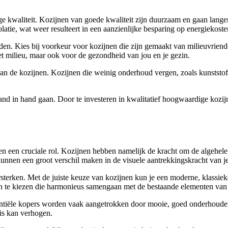
oge kwaliteit. Kozijnen van goede kwaliteit zijn duurzaam en gaan lang
atie, wat weer resulteert in een aanzienlijke besparing op energiekoste
en. Kies bij voorkeur voor kozijnen die zijn gemaakt van milieuvriende
het milieu, maar ook voor de gezondheid van jou en je gezin.
an de kozijnen. Kozijnen die weinig onderhoud vergen, zoals kunststof
hand in hand gaan. Door te investeren in kwalitatief hoogwaardige kozij
n een cruciale rol. Kozijnen hebben namelijk de kracht om de algehele u
kunnen een groot verschil maken in de visuele aantrekkingskracht van je
terken. Met de juiste keuze van kozijnen kun je een moderne, klassieke, l
rpen te kiezen die harmonieus samengaan met de bestaande elementen van
entiële kopers worden vaak aangetrokken door mooie, goed onderhoude
is kan verhogen.