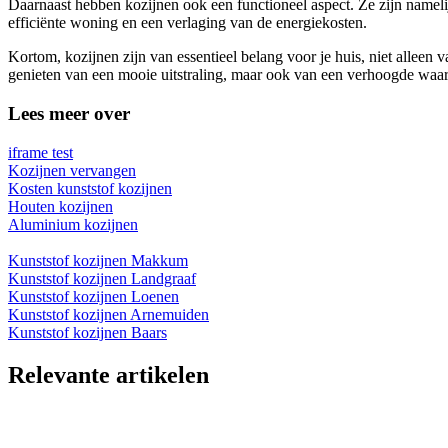
Daarnaast hebben kozijnen ook een functioneel aspect. Ze zijn nameli
efficiënte woning en een verlaging van de energiekosten.
Kortom, kozijnen zijn van essentieel belang voor je huis, niet allee
genieten van een mooie uitstraling, maar ook van een verhoogde waa
Lees meer over
iframe test
Kozijnen vervangen
Kosten kunststof kozijnen
Houten kozijnen
Aluminium kozijnen
Kunststof kozijnen Makkum
Kunststof kozijnen Landgraaf
Kunststof kozijnen Loenen
Kunststof kozijnen Arnemuiden
Kunststof kozijnen Baars
Relevante artikelen