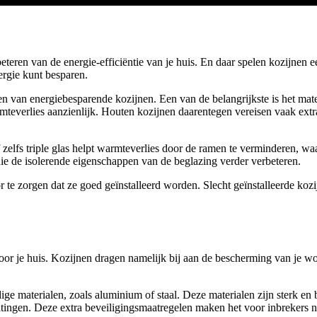
teren van de energie-efficiëntie van je huis. En daar spelen kozijnen ee
ergie kunt besparen.
zen van energiebesparende kozijnen. Een van de belangrijkste is het ma
everlies aanzienlijk. Houten kozijnen daarentegen vereisen vaak extra 
 zelfs triple glas helpt warmteverlies door de ramen te verminderen, wa
die de isolerende eigenschappen van de beglazing verder verbeteren.
or te zorgen dat ze goed geïnstalleerd worden. Slecht geïnstalleerde ko
n voor je huis. Kozijnen dragen namelijk bij aan de bescherming van je 
dige materialen, zoals aluminium of staal. Deze materialen zijn sterk e
ingen. Deze extra beveiligingsmaatregelen maken het voor inbrekers no