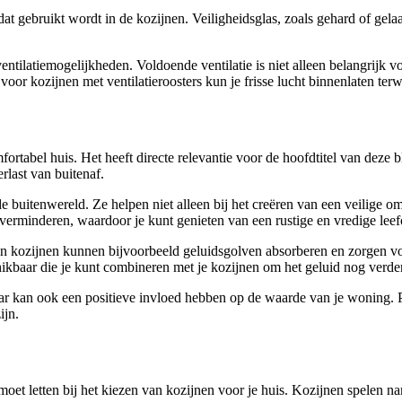
dat gebruikt wordt in de kozijnen. Veiligheidsglas, zoals gehard of gela
ventilatiemogelijkheden. Voldoende ventilatie is niet alleen belangrijk
 kozijnen met ventilatieroosters kun je frisse lucht binnenlaten terwi
mfortabel huis. Het heeft directe relevantie voor de hoofdtitel van deze
rlast van buitenaf.
n de buitenwereld. Ze helpen niet alleen bij het creëren van een veilige
 verminderen, waardoor je kunt genieten van een rustige en vredige le
uten kozijnen kunnen bijvoorbeeld geluidsgolven absorberen en zorgen vo
ikbaar die je kunt combineren met je kozijnen om het geluid nog verde
 maar kan ook een positieve invloed hebben op de waarde van je woning. 
ijn.
t letten bij het kiezen van kozijnen voor je huis. Kozijnen spelen namel