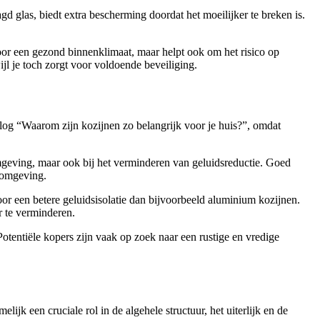
agd glas, biedt extra bescherming doordat het moeilijker te breken is.
 voor een gezond binnenklimaat, maar helpt ook om het risico op
jl je toch zorgt voor voldoende beveiliging.
 blog “Waarom zijn kozijnen zo belangrijk voor je huis?”, omdat
 omgeving, maar ook bij het verminderen van geluidsreductie. Goed
efomgeving.
or een betere geluidsisolatie dan bijvoorbeeld aluminium kozijnen.
r te verminderen.
Potentiële kopers zijn vaak op zoek naar een rustige en vredige
ijk een cruciale rol in de algehele structuur, het uiterlijk en de