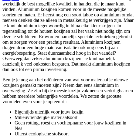
werkelijk de best mogelijke kwaliteit in handen die je maar kunt
vinden. Aluminium kozijnen komen voor in de meeste mogelijke
soorten en maten. Er heerst nog een soort taboe op aluminium omdat
mensen denken dat ze alleen in metaalkeurig te verkrijgen zijn. Maar
je kunt aluminium tegenwoordig in bijna elke kleur krijgen. In
tegenstelling tot de houten kozijnen zal het vaak niet nodig zijn om
deze te schilderen. Er worden namelijk speciale technieken gebruikt
om te zorgen voor een prachtig resultaat. Aluminium kozijnen
dragen door een hoge mate van isolatie ook nog eens bij aan
energiebesparing. Staat duurzaamheid hoog in het vaandel?
Overweeg dan zeker aluminium kozijnen. Je kunt namelijk
aanzienlijk veel onkosten besparen. Dat maakt aluminium kozijnen
dan ook tot een prima investering.
Ben je je nog aan het oriënteren van wat voor materiaal je nieuwe
kozijnen gemaakt moeten zijn? Neem dan eens aluminium in
overweging. Ze zijn bij de meeste kozijn vakmensen verkrijgbaar en
hebben meerdere belangrijke voordelen. We zetten de grootste
voordelen even voor je op een rij:
Eigentijds uiterlijk voor jouw kozijn
Milieuvriendelijke materiaalsoort
Geen rotting, roest en vochtopname voor jouw kozijnen in
Nes
Uiterst ecologische stofsoort