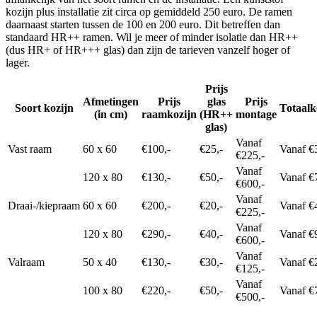
kozijn plus installatie zit circa op gemiddeld 250 euro. De ramen
daarnaast starten tussen de 100 en 200 euro. Dit betreffen dan
standaard HR++ ramen. Wil je meer of minder isolatie dan HR++
(dus HR+ of HR+++ glas) dan zijn de tarieven vanzelf hoger of
lager.
Prijs
Afmetingen
Prijs
glas
Prijs
Soort kozijn
Totaalk
(in cm)
raamkozijn
(HR++
montage
glas)
Vanaf
Vast raam
60 x 60
€100,-
€25,-
Vanaf €
€225,-
Vanaf
120 x 80
€130,-
€50,-
Vanaf €
€600,-
Vanaf
Draai-/kiepraam
60 x 60
€200,-
€20,-
Vanaf €
€225,-
Vanaf
120 x 80
€290,-
€40,-
Vanaf €
€600,-
Vanaf
Valraam
50 x 40
€130,-
€30,-
Vanaf €
€125,-
Vanaf
100 x 80
€220,-
€50,-
Vanaf €
€500,-