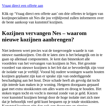
Vraag direct een offerte aan
Klik op ‘Vraag direct een offerte aan’ om drie offertes te krijgen van
kozijnspecialisten uit Nes die jou vrijblijvend zullen informeren over
de beste aankoop van kunststof kozijnen.
Kozijnen vervangen Nes – waarom
nieuwe kozijnen aanbrengen?
Niet iedereen weet precies wat de toegevoegde waarde is van
nieuwe raamkozijnen. Om dit te laten zien is het belangrijk om in te
gaan op allemaal componenten. Je kent dan binnenkort alle
voordelen van het vervangen van kozijnen in Nes. Het grootste
voordeel van nieuwe kozijnen is het feit dat ze bevorderlijk zijn voor
de isolatie van je verblijf. Vooral bij oudere woningen waarin houten
kozijnen geplaatst zijn kan er sprake zijn van onderliggende
beschadiging aan het hout. Deze schade heeft als gevolg dat tocht
zijn intrede kan maken in je woning. Hetgeen doorgaans gepaard
gaat met extra stookkosten om alles warm en droog te houden. Het
stoken tegen tocht en vocht is meestal zonde van je geld. Kiezen
voor kunststof kozijnen brengt door de hoge isolatie met zich mee
dat je behoorlijk veel geld kunt besparen op je totale stookkosten.
Kunststof kozijnen zijn dan ook een duurzame en zinnige