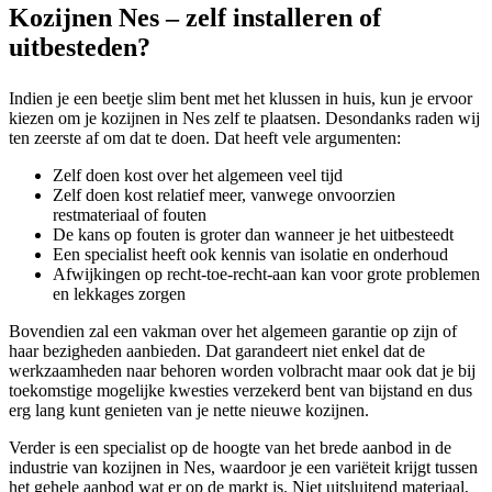
Kozijnen Nes – zelf installeren of
uitbesteden?
Indien je een beetje slim bent met het klussen in huis, kun je ervoor
kiezen om je kozijnen in Nes zelf te plaatsen. Desondanks raden wij
ten zeerste af om dat te doen. Dat heeft vele argumenten:
Zelf doen kost over het algemeen veel tijd
Zelf doen kost relatief meer, vanwege onvoorzien
restmateriaal of fouten
De kans op fouten is groter dan wanneer je het uitbesteedt
Een specialist heeft ook kennis van isolatie en onderhoud
Afwijkingen op recht-toe-recht-aan kan voor grote problemen
en lekkages zorgen
Bovendien zal een vakman over het algemeen garantie op zijn of
haar bezigheden aanbieden. Dat garandeert niet enkel dat de
werkzaamheden naar behoren worden volbracht maar ook dat je bij
toekomstige mogelijke kwesties verzekerd bent van bijstand en dus
erg lang kunt genieten van je nette nieuwe kozijnen.
Verder is een specialist op de hoogte van het brede aanbod in de
industrie van kozijnen in Nes, waardoor je een variëteit krijgt tussen
het gehele aanbod wat er op de markt is. Niet uitsluitend materiaal,