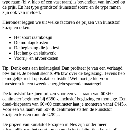
type raam (bijv. kiep of een vast raam) is bovendien van invloed op
de prijs. En het type grondstof (kunststof soort) en de type ramen
zijn ook van invloed.
Hieronder leggen we uit welke factoren de prijzen van kunststof
kozijnen raken.
Het soort raamkozijn
De montagekosten
De beglazing die je kiest
Het hang- en sluitwerk
Voorrij- en afvoerkosten
Tip: Denk eens aan isolatieglas! Dan profiteer je van een verlaagd
btw-tarief. Je betaalt slechts 9% btw over de beglazing. Tevens heb
je mogelijk recht op isolatiesubsidie! Wel moet je hiervoor
investeren in een tweede energiebesparende maatregel.
De kunststof kozijnen prijzen voor een vast raam van 60×60
centimeter beginnen bij €350,-, inclusief beglazing en montage. Een
draai-/kiepraam van 60×60 centimeter laat je monteren vanaf €445,-.
Voor een valraam van 50×40 centimeter starten de kunststof
kozijnen kosten rond de €285,-.
De prijzen van kunststof kozijnen in Nes zijn onder meer
afhankelijk van het soort ramen en de installatie. Een kunststof