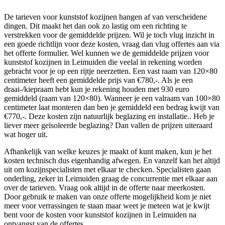
De tarieven voor kunststof kozijnen hangen af van verscheidene
dingen. Dit maakt het dan ook zo lastig om een richting te
verstrekken voor de gemiddelde prijzen. Wil je toch vlug inzicht in
een goede richtlijn voor deze kosten, vraag dan vlug offertes aan via
het offerte formulier. Wel kunnen we de gemiddelde prijzen voor
kunststof kozijnen in Leimuiden die veelal in rekening worden
gebracht voor je op een rijtje neerzetten. Een vast raam van 120×80
centimeter heeft een gemiddelde prijs van €780,-. Als je een
draai-/kiepraam hebt kun je rekening houden met 930 euro
gemiddeld (raam van 120×80). Wanneer je een valraam van 100×80
centimeter laat monteren dan ben je gemiddeld een bedrag kwijt van
€770,-. Deze kosten zijn natuurlijk beglazing en installatie.. Heb je
liever meer geïsoleerde beglazing? Dan vallen de prijzen uiteraard
wat hoger uit.
Afhankelijk van welke keuzes je maakt of kunt maken, kun je het
kosten technisch dus eigenhandig afwegen. En vanzelf kan het altijd
uit om kozijnspecialisten met elkaar te checken. Specialisten gaan
onderling, zeker in Leimuiden graag de concurrentie met elkaar aan
over de tarieven. Vraag ook altijd in de offerte naar meerkosten.
Door gebruik te maken van onze offerte mogelijkheid kom je niet
meer voor verrassingen te staan maar weet je meteen wat je kwijt
bent voor de kosten voor kunststof kozijnen in Leimuiden na
ontvangst van de offertes.