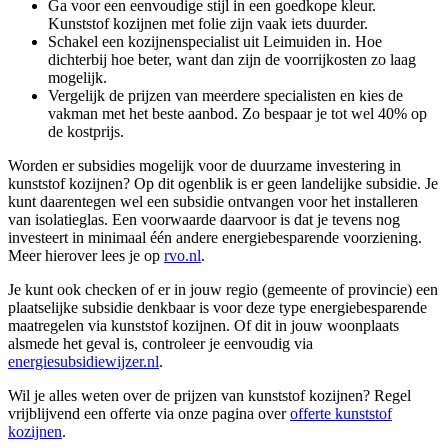
Ga voor een eenvoudige stijl in een goedkope kleur.
Kunststof kozijnen met folie zijn vaak iets duurder.
Schakel een kozijnenspecialist uit Leimuiden in. Hoe
dichterbij hoe beter, want dan zijn de voorrijkosten zo laag
mogelijk.
Vergelijk de prijzen van meerdere specialisten en kies de
vakman met het beste aanbod. Zo bespaar je tot wel 40% op
de kostprijs.
Worden er subsidies mogelijk voor de duurzame investering in
kunststof kozijnen? Op dit ogenblik is er geen landelijke subsidie. Je
kunt daarentegen wel een subsidie ontvangen voor het installeren
van isolatieglas. Een voorwaarde daarvoor is dat je tevens nog
investeert in minimaal één andere energiebesparende voorziening.
Meer hierover lees je op
rvo.nl
.
Je kunt ook checken of er in jouw regio (gemeente of provincie) een
plaatselijke subsidie denkbaar is voor deze type energiebesparende
maatregelen via kunststof kozijnen. Of dit in jouw woonplaats
alsmede het geval is, controleer je eenvoudig via
energiesubsidiewijzer.nl
.
Wil je alles weten over de prijzen van kunststof kozijnen? Regel
vrijblijvend een offerte via onze pagina over
offerte kunststof
kozijnen
.