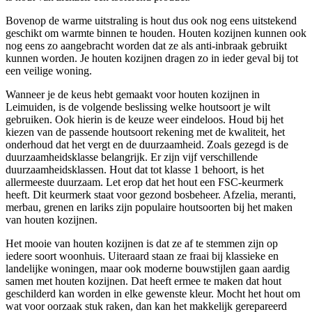
Bovenop de warme uitstraling is hout dus ook nog eens uitstekend
geschikt om warmte binnen te houden. Houten kozijnen kunnen ook
nog eens zo aangebracht worden dat ze als anti-inbraak gebruikt
kunnen worden. Je houten kozijnen dragen zo in ieder geval bij tot
een veilige woning.
Wanneer je de keus hebt gemaakt voor houten kozijnen in
Leimuiden, is de volgende beslissing welke houtsoort je wilt
gebruiken. Ook hierin is de keuze weer eindeloos. Houd bij het
kiezen van de passende houtsoort rekening met de kwaliteit, het
onderhoud dat het vergt en de duurzaamheid. Zoals gezegd is de
duurzaamheidsklasse belangrijk. Er zijn vijf verschillende
duurzaamheidsklassen. Hout dat tot klasse 1 behoort, is het
allermeeste duurzaam. Let erop dat het hout een FSC-keurmerk
heeft. Dit keurmerk staat voor gezond bosbeheer. Afzelia, meranti,
merbau, grenen en lariks zijn populaire houtsoorten bij het maken
van houten kozijnen.
Het mooie van houten kozijnen is dat ze af te stemmen zijn op
iedere soort woonhuis. Uiteraard staan ze fraai bij klassieke en
landelijke woningen, maar ook moderne bouwstijlen gaan aardig
samen met houten kozijnen. Dat heeft ermee te maken dat hout
geschilderd kan worden in elke gewenste kleur. Mocht het hout om
wat voor oorzaak stuk raken, dan kan het makkelijk gerepareerd