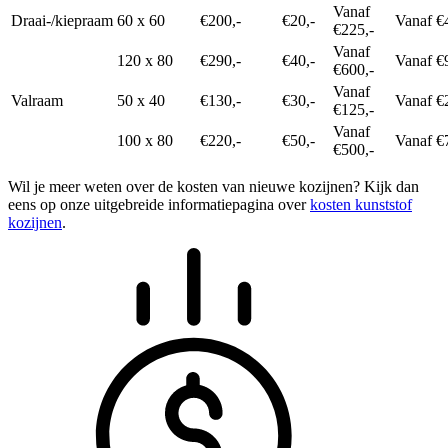
Vanaf
Draai-/kiepraam
60 x 60
€200,-
€20,-
Vanaf €
€225,-
Vanaf
120 x 80
€290,-
€40,-
Vanaf €
€600,-
Vanaf
Valraam
50 x 40
€130,-
€30,-
Vanaf €
€125,-
Vanaf
100 x 80
€220,-
€50,-
Vanaf €
€500,-
Wil je meer weten over de kosten van nieuwe kozijnen? Kijk dan
eens op onze uitgebreide informatiepagina over
kosten kunststof
kozijnen
.