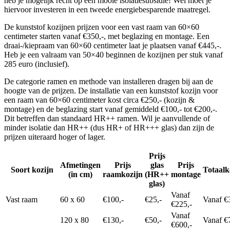
heb je mogelijk recht op een mooie isolatiesubsidie! Wel moet je
hiervoor investeren in een tweede energiebesparende maatregel.
De kunststof kozijnen prijzen voor een vast raam van 60×60
centimeter starten vanaf €350,-, met beglazing en montage. Een
draai-/kiepraam van 60×60 centimeter laat je plaatsen vanaf €445,-.
Heb je een valraam van 50×40 beginnen de kozijnen per stuk vanaf
285 euro (inclusief).
De categorie ramen en methode van installeren dragen bij aan de
hoogte van de prijzen. De installatie van een kunststof kozijn voor
een raam van 60×60 centimeter kost circa €250,- (kozijn &
montage) en de beglazing start vanaf gemiddeld €100,- tot €200,-.
Dit betreffen dan standaard HR++ ramen. Wil je aanvullende of
minder isolatie dan HR++ (dus HR+ of HR+++ glas) dan zijn de
prijzen uiteraard hoger of lager.
Prijs
Afmetingen
Prijs
glas
Prijs
Soort kozijn
Totaalk
(in cm)
raamkozijn
(HR++
montage
glas)
Vanaf
Vast raam
60 x 60
€100,-
€25,-
Vanaf €
€225,-
Vanaf
120 x 80
€130,-
€50,-
Vanaf €
€600,-