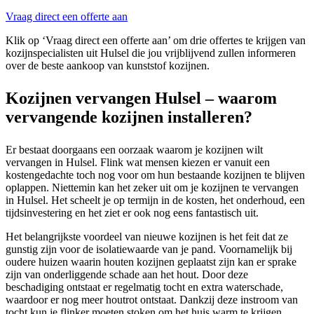
Vraag direct een offerte aan
Klik op ‘Vraag direct een offerte aan’ om drie offertes te krijgen van
kozijnspecialisten uit Hulsel die jou vrijblijvend zullen informeren
over de beste aankoop van kunststof kozijnen.
Kozijnen vervangen Hulsel – waarom
vervangende kozijnen installeren?
Er bestaat doorgaans een oorzaak waarom je kozijnen wilt
vervangen in Hulsel. Flink wat mensen kiezen er vanuit een
kostengedachte toch nog voor om hun bestaande kozijnen te blijven
oplappen. Niettemin kan het zeker uit om je kozijnen te vervangen
in Hulsel. Het scheelt je op termijn in de kosten, het onderhoud, een
tijdsinvestering en het ziet er ook nog eens fantastisch uit.
Het belangrijkste voordeel van nieuwe kozijnen is het feit dat ze
gunstig zijn voor de isolatiewaarde van je pand. Voornamelijk bij
oudere huizen waarin houten kozijnen geplaatst zijn kan er sprake
zijn van onderliggende schade aan het hout. Door deze
beschadiging ontstaat er regelmatig tocht en extra waterschade,
waardoor er nog meer houtrot ontstaat. Dankzij deze instroom van
tocht kun je flinker moeten stoken om het huis warm te krijgen.