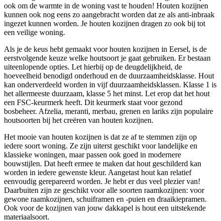
ook om de warmte in de woning vast te houden! Houten kozijnen
kunnen ook nog eens zo aangebracht worden dat ze als anti-inbraak
ingezet kunnen worden. Je houten kozijnen dragen zo ook bij tot
een veilige woning.
Als je de keus hebt gemaakt voor houten kozijnen in Eersel, is de
eerstvolgende keuze welke houtsoort je gaat gebruiken. Er bestaan
uiteenlopende opties. Let hierbij op de deugdelijkheid, de
hoeveelheid benodigd onderhoud en de duurzaamheidsklasse. Hout
kan onderverdeeld worden in vijf duurzaamheidsklassen. Klasse 1 is
het allermeeste duurzaam, klasse 5 het minst. Let erop dat het hout
een FSC-keurmerk heeft. Dit keurmerk staat voor gezond
bosbeheer. Afzelia, meranti, merbau, grenen en lariks zijn populaire
houtsoorten bij het creëren van houten kozijnen.
Het mooie van houten kozijnen is dat ze af te stemmen zijn op
iedere soort woning. Ze zijn uiterst geschikt voor landelijke en
klassieke woningen, maar passen ook goed in modernere
bouwstijlen. Dat heeft ermee te maken dat hout geschilderd kan
worden in iedere gewenste kleur. Aangetast hout kan relatief
eenvoudig gerepareerd worden. Je hebt er dus veel plezier van!
Daarbuiten zijn ze geschikt voor alle soorten raamkozijnen: voor
gewone raamkozijnen, schuiframen en -puien en draaikiepramen.
Ook voor de kozijnen van jouw dakkapel is hout een uitstekende
materiaalsoort.