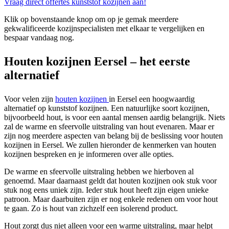
Vraag direct offertes kunststof kozijnen aan!
Klik op bovenstaande knop om op je gemak meerdere
gekwalificeerde kozijnspecialisten met elkaar te vergelijken en
bespaar vandaag nog.
Houten kozijnen Eersel – het eerste
alternatief
Voor velen zijn
houten kozijnen
in Eersel een hoogwaardig
alternatief op kunststof kozijnen. Een natuurlijke soort kozijnen,
bijvoorbeeld hout, is voor een aantal mensen aardig belangrijk. Niets
zal de warme en sfeervolle uitstraling van hout evenaren. Maar er
zijn nog meerdere aspecten van belang bij de beslissing voor houten
kozijnen in Eersel. We zullen hieronder de kenmerken van houten
kozijnen bespreken en je informeren over alle opties.
De warme en sfeervolle uitstraling hebben we hierboven al
genoemd. Maar daarnaast geldt dat houten kozijnen ook stuk voor
stuk nog eens uniek zijn. Ieder stuk hout heeft zijn eigen unieke
patroon. Maar daarbuiten zijn er nog enkele redenen om voor hout
te gaan. Zo is hout van zichzelf een isolerend product.
Hout zorgt dus niet alleen voor een warme uitstraling, maar helpt