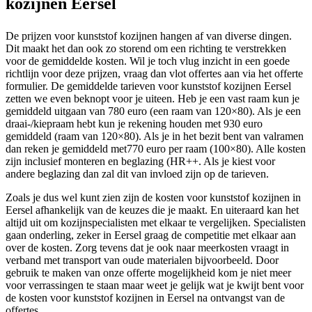
kozijnen Eersel
De prijzen voor kunststof kozijnen hangen af van diverse dingen.
Dit maakt het dan ook zo storend om een richting te verstrekken
voor de gemiddelde kosten. Wil je toch vlug inzicht in een goede
richtlijn voor deze prijzen, vraag dan vlot offertes aan via het offerte
formulier. De gemiddelde tarieven voor kunststof kozijnen Eersel
zetten we even beknopt voor je uiteen. Heb je een vast raam kun je
gemiddeld uitgaan van 780 euro (een raam van 120×80). Als je een
draai-/kiepraam hebt kun je rekening houden met 930 euro
gemiddeld (raam van 120×80). Als je in het bezit bent van valramen
dan reken je gemiddeld met770 euro per raam (100×80). Alle kosten
zijn inclusief monteren en beglazing (HR++. Als je kiest voor
andere beglazing dan zal dit van invloed zijn op de tarieven.
Zoals je dus wel kunt zien zijn de kosten voor kunststof kozijnen in
Eersel afhankelijk van de keuzes die je maakt. En uiteraard kan het
altijd uit om kozijnspecialisten met elkaar te vergelijken. Specialisten
gaan onderling, zeker in Eersel graag de competitie met elkaar aan
over de kosten. Zorg tevens dat je ook naar meerkosten vraagt in
verband met transport van oude materialen bijvoorbeeld. Door
gebruik te maken van onze offerte mogelijkheid kom je niet meer
voor verrassingen te staan maar weet je gelijk wat je kwijt bent voor
de kosten voor kunststof kozijnen in Eersel na ontvangst van de
offertes.