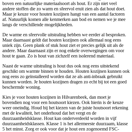
boven een natuurlijke materiaalsoort als hout. Er zijn niet veel
andere stoffen die zo warm en sfeervol eruit zien als dat hout doet.
Maar je keuze voor houten kozijnen hangt van een aantal factoren
af. Natuurlijk komen alle kenmerken aan bod en nemen we je mee
langs de verschillende mogelijkheden.
De warme en sfeervolle uitstraling hebben we eerder al besproken.
Maar daarnaast geldt dat houten kozijnen ook allemaal nog eens
uniek zijn. Geen plank of stuk hout ziet er precies gelijk uit als de
andere. Maar daarnaast zijn er nog enkele overwegingen om voor
hout te gaan. Zo is hout van zichzelf een isolerend materiaal.
Naast de warme uitstraling is hout dus ook nog eens uitstekend
geschikt om warmte binnen te houden. Houten kozijnen kunnen ook
nog eens zo geïnstalleerd worden dat ze als anti-inbraak gebruikt
kunnen worden. Je houten kozijnen dragen zo echt bij tot een goed
beschermde woning.
Kies je voor houten kozijnen in Hilvarenbeek, dan moet je
bovendien nog voor een houtsoort kiezen. Ook hierin is de keuze
weer oneindig. Houd bij het kiezen van de juiste houtsoort rekening
met de kwaliteit, het onderhoud dat het vergt en de
duurzaamheidsklasse. Hout kan onderverdeeld worden in vijf
duurzaamheidsklassen. Klasse 1 is het allermeeste duurzaam, klasse
5 het minst. Zorg er ook voor dat je hout een zogenoemd FSC-