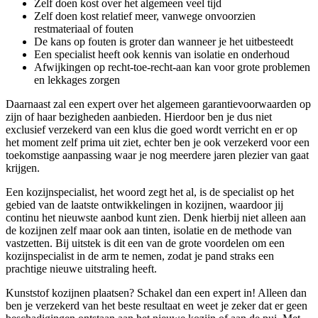
Zelf doen kost over het algemeen veel tijd
Zelf doen kost relatief meer, vanwege onvoorzien
restmateriaal of fouten
De kans op fouten is groter dan wanneer je het uitbesteedt
Een specialist heeft ook kennis van isolatie en onderhoud
Afwijkingen op recht-toe-recht-aan kan voor grote problemen
en lekkages zorgen
Daarnaast zal een expert over het algemeen garantievoorwaarden op
zijn of haar bezigheden aanbieden. Hierdoor ben je dus niet
exclusief verzekerd van een klus die goed wordt verricht en er op
het moment zelf prima uit ziet, echter ben je ook verzekerd voor een
toekomstige aanpassing waar je nog meerdere jaren plezier van gaat
krijgen.
Een kozijnspecialist, het woord zegt het al, is de specialist op het
gebied van de laatste ontwikkelingen in kozijnen, waardoor jij
continu het nieuwste aanbod kunt zien. Denk hierbij niet alleen aan
de kozijnen zelf maar ook aan tinten, isolatie en de methode van
vastzetten. Bij uitstek is dit een van de grote voordelen om een
kozijnspecialist in de arm te nemen, zodat je pand straks een
prachtige nieuwe uitstraling heeft.
Kunststof kozijnen plaatsen? Schakel dan een expert in! Alleen dan
ben je verzekerd van het beste resultaat en weet je zeker dat er geen