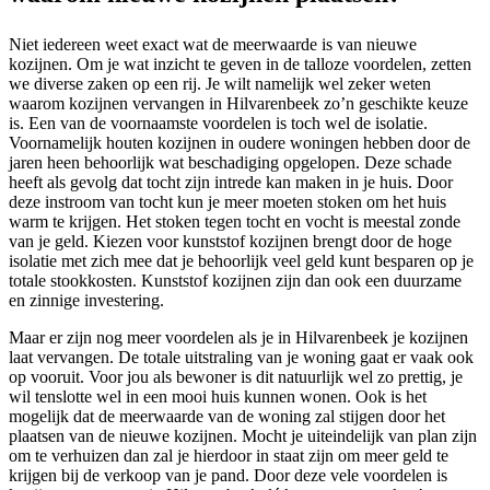
Niet iedereen weet exact wat de meerwaarde is van nieuwe
kozijnen. Om je wat inzicht te geven in de talloze voordelen, zetten
we diverse zaken op een rij. Je wilt namelijk wel zeker weten
waarom kozijnen vervangen in Hilvarenbeek zo’n geschikte keuze
is. Een van de voornaamste voordelen is toch wel de isolatie.
Voornamelijk houten kozijnen in oudere woningen hebben door de
jaren heen behoorlijk wat beschadiging opgelopen. Deze schade
heeft als gevolg dat tocht zijn intrede kan maken in je huis. Door
deze instroom van tocht kun je meer moeten stoken om het huis
warm te krijgen. Het stoken tegen tocht en vocht is meestal zonde
van je geld. Kiezen voor kunststof kozijnen brengt door de hoge
isolatie met zich mee dat je behoorlijk veel geld kunt besparen op je
totale stookkosten. Kunststof kozijnen zijn dan ook een duurzame
en zinnige investering.
Maar er zijn nog meer voordelen als je in Hilvarenbeek je kozijnen
laat vervangen. De totale uitstraling van je woning gaat er vaak ook
op vooruit. Voor jou als bewoner is dit natuurlijk wel zo prettig, je
wil tenslotte wel in een mooi huis kunnen wonen. Ook is het
mogelijk dat de meerwaarde van de woning zal stijgen door het
plaatsen van de nieuwe kozijnen. Mocht je uiteindelijk van plan zijn
om te verhuizen dan zal je hierdoor in staat zijn om meer geld te
krijgen bij de verkoop van je pand. Door deze vele voordelen is