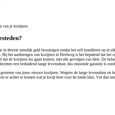
?
n van je kozijnen.
besteden?
in theorie tamelijk geld bezuinigen omdat het zelf installeren op in elk
ij het aanbrengen van kozijnen in Heelweg is het bepalend dat het op d
 of dat de kozijnen los gaan komen, met alle gevolgen van dien. De bela
 bezitten een beduidend lange levensduur, dus missende garantie is zon
 genieten van jouw nieuwe kozijnen. Wegens de lange levensduur en he
m er achter te komen wat je kwijt bent voor de totale klus. Vul dan sne