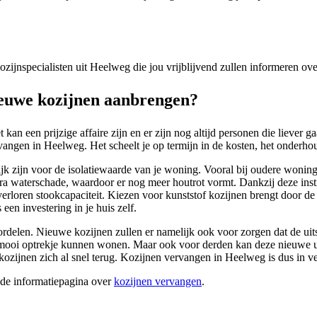
 kozijnspecialisten uit Heelweg die jou vrijblijvend zullen informeren o
euwe kozijnen aanbrengen?
kan een prijzige affaire zijn en er zijn nog altijd personen die liever
angen in Heelweg. Het scheelt je op termijn in de kosten, het onderhoud
lijk zijn voor de isolatiewaarde van je woning. Vooral bij oudere woni
tra waterschade, waardoor er nog meer houtrot vormt. Dankzij deze ins
 verloren stookcapaciteit. Kiezen voor kunststof kozijnen brengt door de
een investering in je huis zelf.
rdelen. Nieuwe kozijnen zullen er namelijk ook voor zorgen dat de uitst
 een mooi optrekje kunnen wonen. Maar ook voor derden kan deze nieuwe
ijnen zich al snel terug. Kozijnen vervangen in Heelweg is dus in ve
ide informatiepagina over
kozijnen vervangen
.