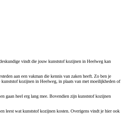
n deskundige vindt die jouw kunststof kozijnen in Heelweg kan
 besteden aan een vakman die kennis van zaken heeft. Zo ben je
kunststof kozijnen in Heelweg, in plaats van met moeilijkheden of
 en gaan heel erg lang mee. Bovendien zijn kunststof kozijnen
en leest wat kunststof kozijnen kosten. Overigens vindt je hier ook