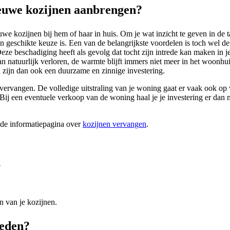
euwe kozijnen aanbrengen?
e kozijnen bij hem of haar in huis. Om je wat inzicht te geven in de ta
geschikte keuze is. Een van de belangrijkste voordelen is toch wel d
ze beschadiging heeft als gevolg dat tocht zijn intrede kan maken in 
natuurlijk verloren, de warmte blijft immers niet meer in het woonhui
n zijn dan ook een duurzame en zinnige investering.
vervangen. De volledige uitstraling van je woning gaat er vaak ook op v
 een eventuele verkoop van de woning haal je je investering er dan m
ide informatiepagina over
kozijnen vervangen
.
?
n van je kozijnen.
teden?