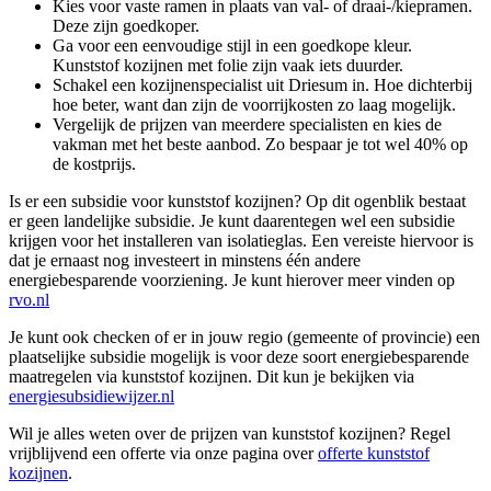
Kies voor vaste ramen in plaats van val- of draai-/kiepramen.
Deze zijn goedkoper.
Ga voor een eenvoudige stijl in een goedkope kleur.
Kunststof kozijnen met folie zijn vaak iets duurder.
Schakel een kozijnenspecialist uit Driesum in. Hoe dichterbij
hoe beter, want dan zijn de voorrijkosten zo laag mogelijk.
Vergelijk de prijzen van meerdere specialisten en kies de
vakman met het beste aanbod. Zo bespaar je tot wel 40% op
de kostprijs.
Is er een subsidie voor kunststof kozijnen? Op dit ogenblik bestaat
er geen landelijke subsidie. Je kunt daarentegen wel een subsidie
krijgen voor het installeren van isolatieglas. Een vereiste hiervoor is
dat je ernaast nog investeert in minstens één andere
energiebesparende voorziening. Je kunt hierover meer vinden op
rvo.nl
Je kunt ook checken of er in jouw regio (gemeente of provincie) een
plaatselijke subsidie mogelijk is voor deze soort energiebesparende
maatregelen via kunststof kozijnen. Dit kun je bekijken via
energiesubsidiewijzer.nl
Wil je alles weten over de prijzen van kunststof kozijnen? Regel
vrijblijvend een offerte via onze pagina over
offerte kunststof
kozijnen
.