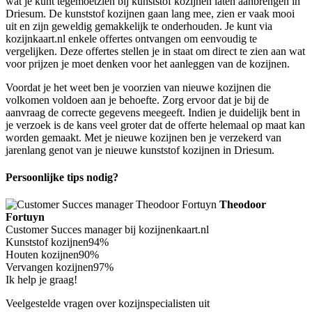
wat je kunt tegemoetzien bij kunststof kozijnen laten aanbrengen in
Driesum. De kunststof kozijnen gaan lang mee, zien er vaak mooi
uit en zijn geweldig gemakkelijk te onderhouden. Je kunt via
kozijnkaart.nl enkele offertes ontvangen om eenvoudig te
vergelijken. Deze offertes stellen je in staat om direct te zien aan wat
voor prijzen je moet denken voor het aanleggen van de kozijnen.
Voordat je het weet ben je voorzien van nieuwe kozijnen die
volkomen voldoen aan je behoefte. Zorg ervoor dat je bij de
aanvraag de correcte gegevens meegeeft. Indien je duidelijk bent in
je verzoek is de kans veel groter dat de offerte helemaal op maat kan
worden gemaakt. Met je nieuwe kozijnen ben je verzekerd van
jarenlang genot van je nieuwe kunststof kozijnen in Driesum.
Persoonlijke tips nodig?
Theodoor
Fortuyn
Customer Succes manager bij kozijnenkaart.nl
Kunststof kozijnen
94%
Houten kozijnen
90%
Vervangen kozijnen
97%
Ik help je graag!
Veelgestelde vragen over kozijnspecialisten uit