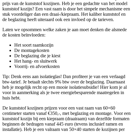
prijs van de kunststof kozijnen. Heb je een gedachte van het model
kunststof kozijn? Een vast raam is door het simpele mechanisme een
stuk voordeliger dan een draai-/kiepraam. Het kaliber kunststof en
de beglazing heeft uiteraard ook een invloed op de tarieven.
Laten we opsommen welke zaken je aan moet denken die alsmede
de kosten beïnvloeden:
Het soort raamkozijn
De montagekosten
De beglazing die je kiest
Het hang- en sluitwerk
Voorrij- en afvoerkosten
Tip: Denk eens aan isolatieglas! Dan profiteer je van een verlaagd
btw-tarief. Je betaalt slechts 9% btw over de beglazing. Daarnaast
heb je mogelijk recht op een mooie isolatiesubsidie! Hier kom je al
voor in aanmerking als je twee energiebesparende maatregelen in
huis hebt.
De kunststof kozijnen prijzen voor een vast raam van 60×60
centimeter starten vanaf €350,-, met beglazing en montage. Voor een
kunststof kozijn bij een kiepraam (draairaam) van dezelfde formaten
beginnen de bedragen vanaf 445 euro (tevens inclusief ramen en
installatie). Heb je een valraam van 50×40 starten de kozijnen per