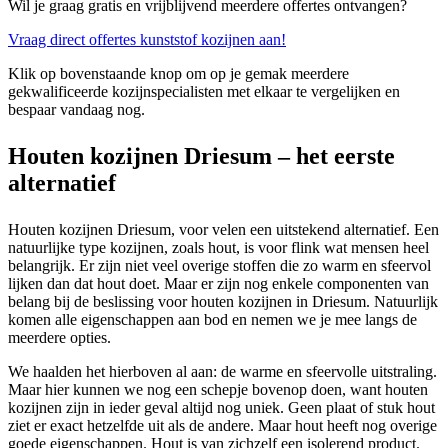
Wil je graag gratis en vrijblijvend meerdere offertes ontvangen?
Vraag direct offertes kunststof kozijnen aan!
Klik op bovenstaande knop om op je gemak meerdere
gekwalificeerde kozijnspecialisten met elkaar te vergelijken en
bespaar vandaag nog.
Houten kozijnen Driesum – het eerste
alternatief
Houten kozijnen Driesum, voor velen een uitstekend alternatief. Een
natuurlijke type kozijnen, zoals hout, is voor flink wat mensen heel
belangrijk. Er zijn niet veel overige stoffen die zo warm en sfeervol
lijken dan dat hout doet. Maar er zijn nog enkele componenten van
belang bij de beslissing voor houten kozijnen in Driesum. Natuurlijk
komen alle eigenschappen aan bod en nemen we je mee langs de
meerdere opties.
We haalden het hierboven al aan: de warme en sfeervolle uitstraling.
Maar hier kunnen we nog een schepje bovenop doen, want houten
kozijnen zijn in ieder geval altijd nog uniek. Geen plaat of stuk hout
ziet er exact hetzelfde uit als de andere. Maar hout heeft nog overige
goede eigenschappen. Hout is van zichzelf een isolerend product.