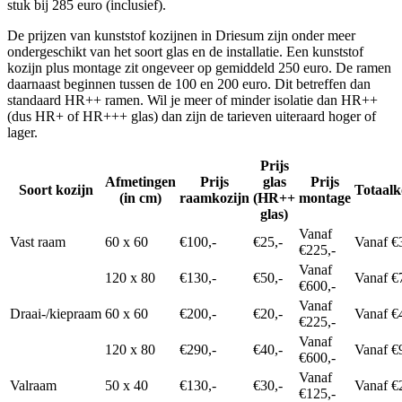
stuk bij 285 euro (inclusief).
De prijzen van kunststof kozijnen in Driesum zijn onder meer
ondergeschikt van het soort glas en de installatie. Een kunststof
kozijn plus montage zit ongeveer op gemiddeld 250 euro. De ramen
daarnaast beginnen tussen de 100 en 200 euro. Dit betreffen dan
standaard HR++ ramen. Wil je meer of minder isolatie dan HR++
(dus HR+ of HR+++ glas) dan zijn de tarieven uiteraard hoger of
lager.
Prijs
Afmetingen
Prijs
glas
Prijs
Soort kozijn
Totaalk
(in cm)
raamkozijn
(HR++
montage
glas)
Vanaf
Vast raam
60 x 60
€100,-
€25,-
Vanaf €
€225,-
Vanaf
120 x 80
€130,-
€50,-
Vanaf €
€600,-
Vanaf
Draai-/kiepraam
60 x 60
€200,-
€20,-
Vanaf €
€225,-
Vanaf
120 x 80
€290,-
€40,-
Vanaf €
€600,-
Vanaf
Valraam
50 x 40
€130,-
€30,-
Vanaf €
€125,-