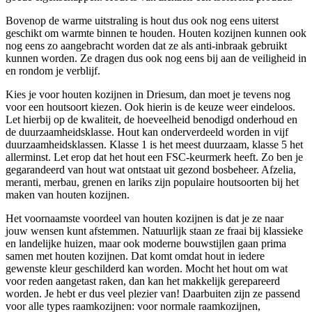
Bovenop de warme uitstraling is hout dus ook nog eens uiterst
geschikt om warmte binnen te houden. Houten kozijnen kunnen ook
nog eens zo aangebracht worden dat ze als anti-inbraak gebruikt
kunnen worden. Ze dragen dus ook nog eens bij aan de veiligheid in
en rondom je verblijf.
Kies je voor houten kozijnen in Driesum, dan moet je tevens nog
voor een houtsoort kiezen. Ook hierin is de keuze weer eindeloos.
Let hierbij op de kwaliteit, de hoeveelheid benodigd onderhoud en
de duurzaamheidsklasse. Hout kan onderverdeeld worden in vijf
duurzaamheidsklassen. Klasse 1 is het meest duurzaam, klasse 5 het
allerminst. Let erop dat het hout een FSC-keurmerk heeft. Zo ben je
gegarandeerd van hout wat ontstaat uit gezond bosbeheer. Afzelia,
meranti, merbau, grenen en lariks zijn populaire houtsoorten bij het
maken van houten kozijnen.
Het voornaamste voordeel van houten kozijnen is dat je ze naar
jouw wensen kunt afstemmen. Natuurlijk staan ze fraai bij klassieke
en landelijke huizen, maar ook moderne bouwstijlen gaan prima
samen met houten kozijnen. Dat komt omdat hout in iedere
gewenste kleur geschilderd kan worden. Mocht het hout om wat
voor reden aangetast raken, dan kan het makkelijk gerepareerd
worden. Je hebt er dus veel plezier van! Daarbuiten zijn ze passend
voor alle types raamkozijnen: voor normale raamkozijnen,