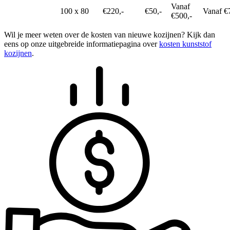
Vanaf
100 x 80
€220,-
€50,-
Vanaf €
€500,-
Wil je meer weten over de kosten van nieuwe kozijnen? Kijk dan
eens op onze uitgebreide informatiepagina over
kosten kunststof
kozijnen
.