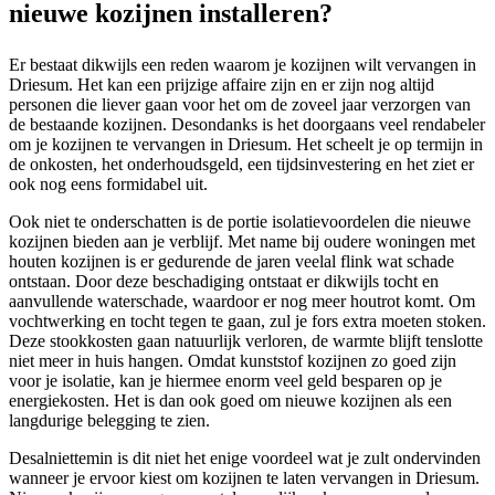
nieuwe kozijnen installeren?
Er bestaat dikwijls een reden waarom je kozijnen wilt vervangen in
Driesum. Het kan een prijzige affaire zijn en er zijn nog altijd
personen die liever gaan voor het om de zoveel jaar verzorgen van
de bestaande kozijnen. Desondanks is het doorgaans veel rendabeler
om je kozijnen te vervangen in Driesum. Het scheelt je op termijn in
de onkosten, het onderhoudsgeld, een tijdsinvestering en het ziet er
ook nog eens formidabel uit.
Ook niet te onderschatten is de portie isolatievoordelen die nieuwe
kozijnen bieden aan je verblijf. Met name bij oudere woningen met
houten kozijnen is er gedurende de jaren veelal flink wat schade
ontstaan. Door deze beschadiging ontstaat er dikwijls tocht en
aanvullende waterschade, waardoor er nog meer houtrot komt. Om
vochtwerking en tocht tegen te gaan, zul je fors extra moeten stoken.
Deze stookkosten gaan natuurlijk verloren, de warmte blijft tenslotte
niet meer in huis hangen. Omdat kunststof kozijnen zo goed zijn
voor je isolatie, kan je hiermee enorm veel geld besparen op je
energiekosten. Het is dan ook goed om nieuwe kozijnen als een
langdurige belegging te zien.
Desalniettemin is dit niet het enige voordeel wat je zult ondervinden
wanneer je ervoor kiest om kozijnen te laten vervangen in Driesum.