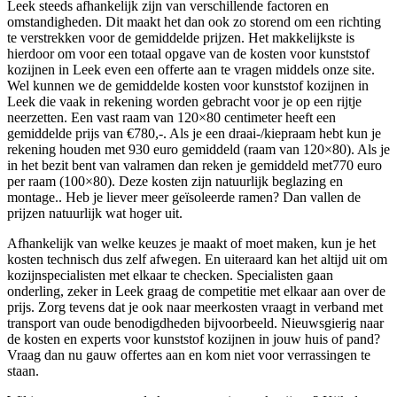
Leek steeds afhankelijk zijn van verschillende factoren en
omstandigheden. Dit maakt het dan ook zo storend om een richting
te verstrekken voor de gemiddelde prijzen. Het makkelijkste is
hierdoor om voor een totaal opgave van de kosten voor kunststof
kozijnen in Leek even een offerte aan te vragen middels onze site.
Wel kunnen we de gemiddelde kosten voor kunststof kozijnen in
Leek die vaak in rekening worden gebracht voor je op een rijtje
neerzetten. Een vast raam van 120×80 centimeter heeft een
gemiddelde prijs van €780,-. Als je een draai-/kiepraam hebt kun je
rekening houden met 930 euro gemiddeld (raam van 120×80). Als je
in het bezit bent van valramen dan reken je gemiddeld met770 euro
per raam (100×80). Deze kosten zijn natuurlijk beglazing en
montage.. Heb je liever meer geïsoleerde ramen? Dan vallen de
prijzen natuurlijk wat hoger uit.
Afhankelijk van welke keuzes je maakt of moet maken, kun je het
kosten technisch dus zelf afwegen. En uiteraard kan het altijd uit om
kozijnspecialisten met elkaar te checken. Specialisten gaan
onderling, zeker in Leek graag de competitie met elkaar aan over de
prijs. Zorg tevens dat je ook naar meerkosten vraagt in verband met
transport van oude benodigdheden bijvoorbeeld. Nieuwsgierig naar
de kosten en experts voor kunststof kozijnen in jouw huis of pand?
Vraag dan nu gauw offertes aan en kom niet voor verrassingen te
staan.