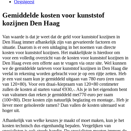
Oegstgeest
Gemiddelde kosten voor kunststof
kozijnen Den Haag
Van waarde is dat je weet dat de geld voor kunststof kozijnen in
Den Haag immer afhankelijk zijn van gevarieerde factoren en
situatie. Daarom is er een uitdaging in het noemen van directe
kosten voor kunststof kozijnen. Het makkelijkste is hierdoor om
voor een volledig overzicht van de kosten voor kunststof kozijnen in
Den Haag even een offerte aan te vragen via onze site. Wel kunnen
we de gemiddelde tarieven voor kunststof kozijnen in Den Haag die
veelal in rekening worden gebracht voor je op een rijtje zetten. Heb
je een vast raam kun je gemiddeld uitgaan van 780 euro (een raam
van 120×80). Voor een draai-/kiepraam van 120×80 centimeter
zullen de kosten al starten vanaf €930,-. Als je in het eigendom bent
van valramen dan reken je gemiddeld met770 euro per raam
(100×80). Deze kosten zijn natuurlijk beglazing en montage.. Heb je
liever meer geïsoleerde ramen? Dan vallen de kosten uiteraard wat
hoger uit.
Afhankelijk van welke keuzes je maakt of moet maken, kun je het
kosten technisch dus eigenhandig bepalen. Vergelijken van
specialisten is ook steeds handig. De specialisten moeten immers de