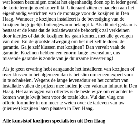
wat kosten bezuinigen omdat het eigenhandig doen op in ieder geval
de korte termijn goedkoper lijkt. Uiteraard zitten er nadelen aan het
eigenhandig verrichten van de montage voor de kozijnen in Den
Haag. Wanneer je kozijnen installeert is de bevestiging van de
kozijnen begrijpelijk buitengewoon belangrijk. Als dit niet gedaan is
bestaat er de kans dat de isolatiewaarde behoorlijk zal verkleinen
door kiertjes of dat de kozijnen los gaan komen, met alle gevolgen
van dien. En de grootste afweging om het niet zelf te doen: de
garantie. Ga je zelf klussen met kozijnen? Dan vervalt vaak de
garantie. Kozijnen hebben een enorm lange levensduur, dus
missende garantie is zonde van je duurzame investering!
Als je geen ervaring hebt aangaande het installeren van kozijnen of
over klussen in het algemeen dan is het slim om er een expert voor
in te schakelen. Wegens de lange levensduur en het comfort van
installatie vallen de prijzen mee indien je een vakman inhuurt in Den
Haag. Het aanvragen van offertes is de beste wijze om er achter te
komen wat je kwijt bent voor de totale klus. Vul dan vlug ons
offerte formulier in om meer te weten over de tarieven van uw
(nieuwe) kozijnen laten plaatsen in Den Haag.
Alle kunststof kozijnen specialisten uit Den Haag