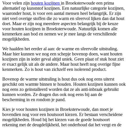
Voor velen zijn
houten kozijnen
in Broeksterwoude een prima
alternatief op kunststof kozijnen. Een natuurlijke categorie kozijnen,
waaronder hout, is voor een aantal mensen heel belangrijk. Er zijn
niet veel overige stoffen die zo warm en sfeervol lijken dan dat hout
doet. Maar er zijn nog meerdere aspecten belangrijk bij de keuze
voor houten kozijnen in Broeksterwoude. Natuurlijk komen alle
kenmerken aan bod en nemen we je mee langs de verschillende
mogelijkheden.
We haalden het eerder al aan: de warme en sfeervolle uitstraling.
Maar hier kunnen we nog een schepje bovenop doen, want houten
kozijnen zijn in ieder geval altijd uniek. Geen plaat of stuk hout ziet
er exact gelijk uit als de andere. Maar hout heeft nog overige fijne
kenmerken. Zo is hout van zichzelf een isolerend product.
Bovenop de warme uitstraling is hout dus ook nog eens uiterst
geschikt om warmte binnen te houden. Houten kozijnen kunnen ook
nog eens zo geïnstalleerd worden dat ze als anti-inbraak gebruikt
kunnen worden. Ze dragen dus ook nog eens bij aan de
bescherming in en rondom je pand.
Kies je voor houten kozijnen in Broeksterwoude, dan moet je
bovendien nog voor een houtsoort kiezen. Er bestaan verscheidene
mogelijkheden. Houd bij het kiezen van de goede houtsoort
rekening met de deugdelijkheid, het onderhoud dat het vergt en de