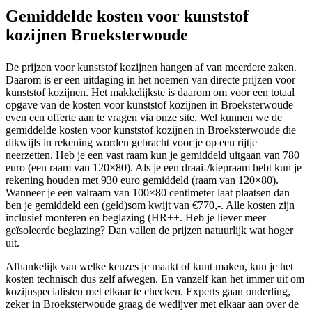
Gemiddelde kosten voor kunststof
kozijnen Broeksterwoude
De prijzen voor kunststof kozijnen hangen af van meerdere zaken.
Daarom is er een uitdaging in het noemen van directe prijzen voor
kunststof kozijnen. Het makkelijkste is daarom om voor een totaal
opgave van de kosten voor kunststof kozijnen in Broeksterwoude
even een offerte aan te vragen via onze site. Wel kunnen we de
gemiddelde kosten voor kunststof kozijnen in Broeksterwoude die
dikwijls in rekening worden gebracht voor je op een rijtje
neerzetten. Heb je een vast raam kun je gemiddeld uitgaan van 780
euro (een raam van 120×80). Als je een draai-/kiepraam hebt kun je
rekening houden met 930 euro gemiddeld (raam van 120×80).
Wanneer je een valraam van 100×80 centimeter laat plaatsen dan
ben je gemiddeld een (geld)som kwijt van €770,-. Alle kosten zijn
inclusief monteren en beglazing (HR++. Heb je liever meer
geïsoleerde beglazing? Dan vallen de prijzen natuurlijk wat hoger
uit.
Afhankelijk van welke keuzes je maakt of kunt maken, kun je het
kosten technisch dus zelf afwegen. En vanzelf kan het immer uit om
kozijnspecialisten met elkaar te checken. Experts gaan onderling,
zeker in Broeksterwoude graag de wedijver met elkaar aan over de