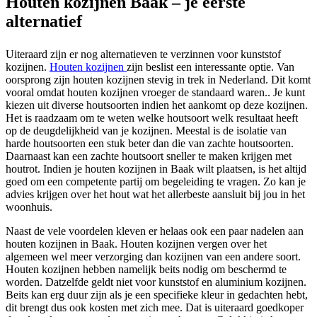
Houten kozijnen Baak – je eerste
alternatief
Uiteraard zijn er nog alternatieven te verzinnen voor kunststof
kozijnen.
Houten kozijnen
zijn beslist een interessante optie. Van
oorsprong zijn houten kozijnen stevig in trek in Nederland. Dit komt
vooral omdat houten kozijnen vroeger de standaard waren.. Je kunt
kiezen uit diverse houtsoorten indien het aankomt op deze kozijnen.
Het is raadzaam om te weten welke houtsoort welk resultaat heeft
op de deugdelijkheid van je kozijnen. Meestal is de isolatie van
harde houtsoorten een stuk beter dan die van zachte houtsoorten.
Daarnaast kan een zachte houtsoort sneller te maken krijgen met
houtrot. Indien je houten kozijnen in Baak wilt plaatsen, is het altijd
goed om een competente partij om begeleiding te vragen. Zo kan je
advies krijgen over het hout wat het allerbeste aansluit bij jou in het
woonhuis.
Naast de vele voordelen kleven er helaas ook een paar nadelen aan
houten kozijnen in Baak. Houten kozijnen vergen over het
algemeen wel meer verzorging dan kozijnen van een andere soort.
Houten kozijnen hebben namelijk beits nodig om beschermd te
worden. Datzelfde geldt niet voor kunststof en aluminium kozijnen.
Beits kan erg duur zijn als je een specifieke kleur in gedachten hebt,
dit brengt dus ook kosten met zich mee. Dat is uiteraard goedkoper