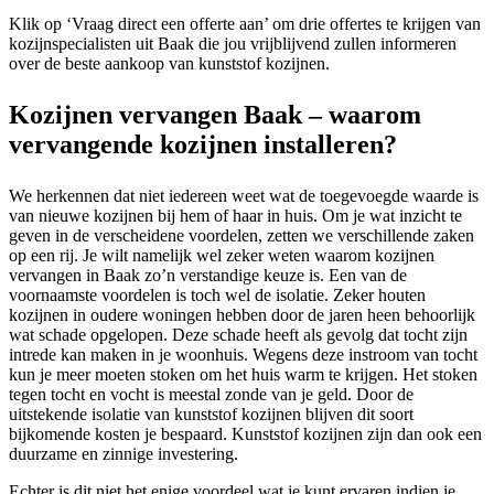
Klik op ‘Vraag direct een offerte aan’ om drie offertes te krijgen van
kozijnspecialisten uit Baak die jou vrijblijvend zullen informeren
over de beste aankoop van kunststof kozijnen.
Kozijnen vervangen Baak – waarom
vervangende kozijnen installeren?
We herkennen dat niet iedereen weet wat de toegevoegde waarde is
van nieuwe kozijnen bij hem of haar in huis. Om je wat inzicht te
geven in de verscheidene voordelen, zetten we verschillende zaken
op een rij. Je wilt namelijk wel zeker weten waarom kozijnen
vervangen in Baak zo’n verstandige keuze is. Een van de
voornaamste voordelen is toch wel de isolatie. Zeker houten
kozijnen in oudere woningen hebben door de jaren heen behoorlijk
wat schade opgelopen. Deze schade heeft als gevolg dat tocht zijn
intrede kan maken in je woonhuis. Wegens deze instroom van tocht
kun je meer moeten stoken om het huis warm te krijgen. Het stoken
tegen tocht en vocht is meestal zonde van je geld. Door de
uitstekende isolatie van kunststof kozijnen blijven dit soort
bijkomende kosten je bespaard. Kunststof kozijnen zijn dan ook een
duurzame en zinnige investering.
Echter is dit niet het enige voordeel wat je kunt ervaren indien je