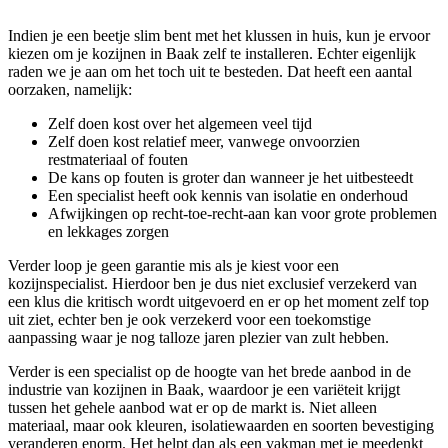
Indien je een beetje slim bent met het klussen in huis, kun je ervoor
kiezen om je kozijnen in Baak zelf te installeren. Echter eigenlijk
raden we je aan om het toch uit te besteden. Dat heeft een aantal
oorzaken, namelijk:
Zelf doen kost over het algemeen veel tijd
Zelf doen kost relatief meer, vanwege onvoorzien
restmateriaal of fouten
De kans op fouten is groter dan wanneer je het uitbesteedt
Een specialist heeft ook kennis van isolatie en onderhoud
Afwijkingen op recht-toe-recht-aan kan voor grote problemen
en lekkages zorgen
Verder loop je geen garantie mis als je kiest voor een
kozijnspecialist. Hierdoor ben je dus niet exclusief verzekerd van
een klus die kritisch wordt uitgevoerd en er op het moment zelf top
uit ziet, echter ben je ook verzekerd voor een toekomstige
aanpassing waar je nog talloze jaren plezier van zult hebben.
Verder is een specialist op de hoogte van het brede aanbod in de
industrie van kozijnen in Baak, waardoor je een variëteit krijgt
tussen het gehele aanbod wat er op de markt is. Niet alleen
materiaal, maar ook kleuren, isolatiewaarden en soorten bevestiging
veranderen enorm. Het helpt dan als een vakman met je meedenkt