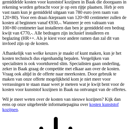
gemiddelde kosten voor kunststof kozijnen in Baak die doorgaans in
rekening worden gebracht voor je op een rijtje plaatsen. Heb je een
vast raam kun je gemiddeld uitgaan van 780 euro (een raam van
120×80). Voor een draai-/kiepraam van 120×80 centimeter zullen de
kosten al beginnen vanaf €930,-. Wanneer je een valraam van
100×80 centimeter laat installeren dan ben je gemiddeld een bedrag
kwijt van €770,-. Alle bedragen zijn inclusief installeren en
beglazing (HR++. Als je kiest voor andere ramen dan zal dit van
invloed zijn op de kosten.
Afhankelijk van welke keuzes je maakt of kunt maken, kun je het
kosten technisch dus eigenhandig bepalen. Vergelijken van
specialisten is ook voortdurend slim. Specialisten gaan onderling,
zeker in Baak graag de competitie met elkaar aan over de kosten.
Vraag ook altijd in de offerte naar meerkosten. Door gebruik te
maken van onze offerte mogelijkheid kom je niet meer voor
verrassingen te staan maar weet je meteen wat je kwijt bent voor de
kosten voor kunststof kozijnen in Baak na ontvangst van de offertes.
Wil je meer weten over de kosten van nieuwe kozijnen? Kijk dan
eens op onze uitgebreide informatiepagina over
kosten kunststof
kozijnen
.