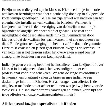
Er zijn mensen die goed zijn in klussen. Hiermee kun je in theorie
wat kosten bezuinigen want het eigenhandig doen op in elk geval de
korte termijn goedkoper lijkt. Helaas zijn er wel wat nadelen aan het
eigenhandig installeren van kozijnen in Rheden. Wanneer je
kozijnen installeert is de bevestiging van de kozijnen natuurlijk
bijzonder belangrijk. Wanneer dit niet gedaan is bestaat er de
mogelijkheid dat de isolatiewaarde flink zal verminderen door
kiertjes of dat de kozijnen los gaan komen, met alle gevolgen van
dien. En de grootste afweging om het niet zelf te doen: de garantie.
Deze mist vaak indien je zelf gaat klussen. Wegens de levensduur
van kozijnen is het daarom zeker het overwegen waard om het
alsnog uit te besteden aan een kozijnspecialist.
Indien je geen ervaring hebt met het installeren van kozijnen of over
klussen in het algemeen dan is het verstandiger om er een
professional voor in te schakelen. Wegens de lange levensduur en
het gemak van plaatsing vallen de tarieven mee indien je een
deskundige inhuurt in Rheden. Het aanvragen van offertes is de
uitgelezen methode om er achter te komen wat je kwijt bent voor de
totale klus. Ga snel naar offertes aanvragen en binnen korte tijd heb
je de offertes van onze kozijnspecialisten in huis!
Alle kunststof kozijnen specialisten uit Rheden