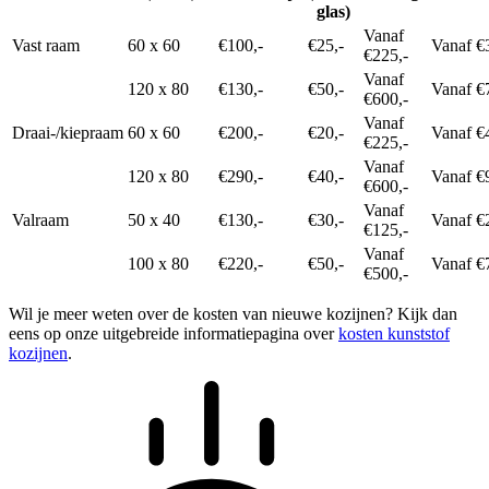
glas)
Vanaf
Vast raam
60 x 60
€100,-
€25,-
Vanaf €
€225,-
Vanaf
120 x 80
€130,-
€50,-
Vanaf €
€600,-
Vanaf
Draai-/kiepraam
60 x 60
€200,-
€20,-
Vanaf €
€225,-
Vanaf
120 x 80
€290,-
€40,-
Vanaf €
€600,-
Vanaf
Valraam
50 x 40
€130,-
€30,-
Vanaf €
€125,-
Vanaf
100 x 80
€220,-
€50,-
Vanaf €
€500,-
Wil je meer weten over de kosten van nieuwe kozijnen? Kijk dan
eens op onze uitgebreide informatiepagina over
kosten kunststof
kozijnen
.