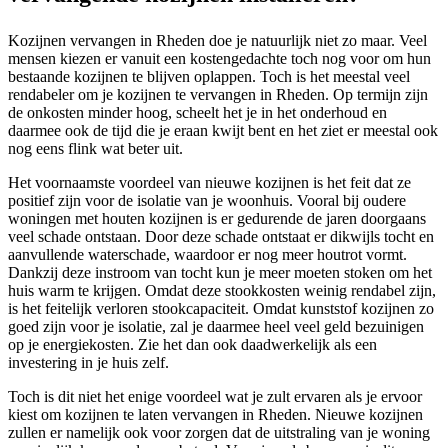
Kozijnen vervangen in Rheden doe je natuurlijk niet zo maar. Veel
mensen kiezen er vanuit een kostengedachte toch nog voor om hun
bestaande kozijnen te blijven oplappen. Toch is het meestal veel
rendabeler om je kozijnen te vervangen in Rheden. Op termijn zijn
de onkosten minder hoog, scheelt het je in het onderhoud en
daarmee ook de tijd die je eraan kwijt bent en het ziet er meestal ook
nog eens flink wat beter uit.
Het voornaamste voordeel van nieuwe kozijnen is het feit dat ze
positief zijn voor de isolatie van je woonhuis. Vooral bij oudere
woningen met houten kozijnen is er gedurende de jaren doorgaans
veel schade ontstaan. Door deze schade ontstaat er dikwijls tocht en
aanvullende waterschade, waardoor er nog meer houtrot vormt.
Dankzij deze instroom van tocht kun je meer moeten stoken om het
huis warm te krijgen. Omdat deze stookkosten weinig rendabel zijn,
is het feitelijk verloren stookcapaciteit. Omdat kunststof kozijnen zo
goed zijn voor je isolatie, zal je daarmee heel veel geld bezuinigen
op je energiekosten. Zie het dan ook daadwerkelijk als een
investering in je huis zelf.
Toch is dit niet het enige voordeel wat je zult ervaren als je ervoor
kiest om kozijnen te laten vervangen in Rheden. Nieuwe kozijnen
zullen er namelijk ook voor zorgen dat de uitstraling van je woning