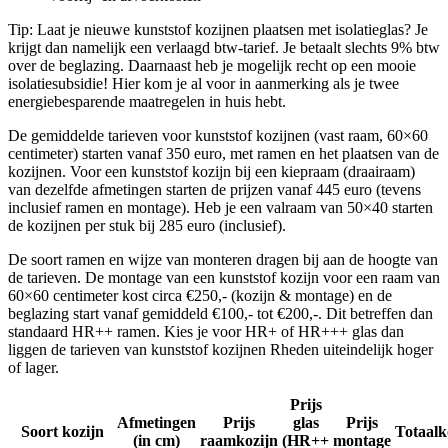
Tip: Laat je nieuwe kunststof kozijnen plaatsen met isolatieglas? Je
krijgt dan namelijk een verlaagd btw-tarief. Je betaalt slechts 9% btw
over de beglazing. Daarnaast heb je mogelijk recht op een mooie
isolatiesubsidie! Hier kom je al voor in aanmerking als je twee
energiebesparende maatregelen in huis hebt.
De gemiddelde tarieven voor kunststof kozijnen (vast raam, 60×60
centimeter) starten vanaf 350 euro, met ramen en het plaatsen van de
kozijnen. Voor een kunststof kozijn bij een kiepraam (draairaam)
van dezelfde afmetingen starten de prijzen vanaf 445 euro (tevens
inclusief ramen en montage). Heb je een valraam van 50×40 starten
de kozijnen per stuk bij 285 euro (inclusief).
De soort ramen en wijze van monteren dragen bij aan de hoogte van
de tarieven. De montage van een kunststof kozijn voor een raam van
60×60 centimeter kost circa €250,- (kozijn & montage) en de
beglazing start vanaf gemiddeld €100,- tot €200,-. Dit betreffen dan
standaard HR++ ramen. Kies je voor HR+ of HR+++ glas dan
liggen de tarieven van kunststof kozijnen Rheden uiteindelijk hoger
of lager.
Prijs
Afmetingen
Prijs
glas
Prijs
Soort kozijn
Totaalk
(in cm)
raamkozijn
(HR++
montage