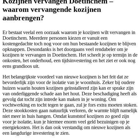
Kozijnen vervangen Doetinchem –
waarom vervangende kozijnen
aanbrengen?
Er bestaat veelal een oorzaak waarom je kozijnen wilt vervangen in
Doetinchem. Meerdere personen kiezen er vanuit een
kostengedachte toch nog voor om hun bestaande kozijnen te blijven
opknappen. Desondanks is het doorgaans veel rendabeler om je
kozijnen te vervangen in Doetinchem. Het scheelt je op termijn in de
onkosten, het onderhoud, een tijdsinvestering en het ziet er ook nog
eens grandioos uit.
Het belangrijkste voordeel van nieuwe kozijnen is het feit dat ze
bevorderlijk zijn voor de isolatie van je woonhuis. Zeker bij oudere
huizen waarin houten kozijnen geïnstalleerd zijn kan er sprake zijn
van onderliggende schade aan het hout. Deze beschadiging heeft als
gevolg dat tocht zijn intrede kan maken in je woning. Om
vochtwerking en tocht tegen te gaan, zul je fors extra moeten stoken.
Deze stookkosten gaan natuurlijk verloren, de warmte blijft namelijk
niet meer in huis hangen. Omdat kunststof kozijnen zo goed zijn
voor je isolatie, kun je hiermee enorm veel geld bezuinigen op je
energiekosten. Het is dan ook verstandig om nieuwe kozijnen als
een langdurige investering te zien.