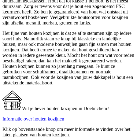
duurzaamheidsklassen. Hout dat tot klasse 1 behoort, is het meest
duurzaam. Zorg er tevens voor dat je hout een zogenoemd FSC-
keurmerk heeft. Zo ben je gegarandeerd van hout wat ontstaat uit
verantwoord bosbeheer. Veelgebruikte houtsoorten voor kozijnen
zijn afzelia, meranti, merbau, grenen en lariks.
Het fijne van houten kozijnen is dat ze af te stemmen zijn op iedere
soort huis. Natuurlijk staan ze knap bij klassieke en landelijke
huizen, maar ook moderne bouwstijlen gaan fijn samen met houten
kozijnen. Dat heeft ermee te maken dat hout geschilderd kan
worden in iedere gewenste kleur. Mocht het hout om wat voor reden
beschadigd raken, dan kan het makkelijk gerepareerd worden.
Houten kozijnen kunnen zo jarenlang meegaan. Je kunt ze
gebruiken voor schuiframen, draaikiepramen en normale
raamkozijnen. Ook voor de kozijnen van jouw dakkapel is hout een
uitstekende materiaalsoort.
Wil je liever houten kozijnen in Doetinchem?
Informatie over houten kozijnen
Klik op bovenstaande knop om meer informatie te vinden over het
laten plaatsen van houten kozijnen.