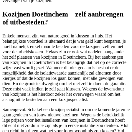
vervangen van je kozijnen.
Kozijnen Doetinchem – zelf aanbrengen
of uitbesteden?
Enkele mensen zijn van nature goed in klussen in huis. Het
belangrijkste voordeel is uiteraard dat je wat geld kunt besparen, je
hoeft namelijk enkel maar te betalen voor de kozijnen zelf en niet
voor de arbeidskosten. Helaas zijn er ook wat nadelen aangaande
het zelf plaatsen van kozijnen in Doetinchem. Bij het aanbrengen
van kozijnen in Doetinchem is het belangrijk dat het op de correcte
wijze vast wordt gezet. Wanneer dit niet gedaan is bestaat er de
mogelijkheid dat de isolatiewaarde aanzienlijk zal afnemen door
kiertjes of dat de kozijnen los gaan komen, met alle gevolgen van
dien. En de grootste afweging om het niet zelf te doen: de garantie.
Deze mist vaak indien je zelf gaat klussen. Wegens de levensduur
van kozijnen is het hierdoor zeker het overwegen waard om het
alsnog uit te besteden aan een kozijnspecialist.
Samengevat: Schakel een kozijnspecialist in om de komende jaren te
gaan genieten van jouw nieuwe kozijnen. Wegens de betrekkelijk
lage prijzen voor het installeren van kozijnen in Doetinchem hoeft
dit echt niet zo duur te zijn als je in eerste instantie zou denken. Vlot
een richtlijn krijgen wat het voor jouw woonhuis zou kosten? Vul