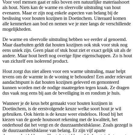
Voor veel mensen gaat er niks boven een natuurlijke materiaalsoort
als hout. Niets kan de warme en sfeervolle uitstraling van hout
evenaren. Maar er zijn nog enkele aspecten van belang bij de
beslissing voor houten kozijnen in Doetinchem. Uiteraard komen
alle kenmerken aan bod en nemen we je mee langs de verschillende
mogelijkheden.
De warme en sfeervolle uitstraling hebben we eerder al genoemd.
Maar daarbuiten geldt dat houten kozijnen ook stuk voor stuk nog
eens uniek zijn. Geen plaat of stuk hout ziet er exact gelijk uit als de
andere. Maar hout heeft nog overige fijne eigenschappen. Zo is hout
van zichzelf een isolerend product.
Hout zorgt dus niet alleen voor een warme uitstraling, maar helpt
tevens om de warmte in de woning te behouden! Een ander relevant
aandachtspunt is dat houten kozijnen geleverd en gemonteerd
kunnen worden met de nodige maatregelen tegen kraak. Ze dragen
dus vaak nog eens bij aan de beveiliging in en rondom je huis.
Wanneer je de keus hebt gemaakt voor houten kozijnen in
Doetinchem, is de eerstvolgende keuze welke soort hout je wil
gebruiken. Ook hierin is de keuze weer eindeloos. Houd bij het
kiezen van de goede houtsoort rekening met de kwaliteit, het
onderhoud dat het vergt en de duurzaamheidsklasse. Zoals gezegd is
de duurzaamheidsklasse van belang. Er zijn vijf aparte