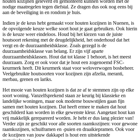
houten kozijnen geleverd en gemonteerd kunnen worden met de
nodige maatregelen tegen diefstal. Ze dragen dus ook nog eens bij
aan de beveiliging in en rondom je huis.
Indien je de keus hebt gemaakt voor houten kozijnen in Nuenen, is
de opvolgende keuze welke soort hout je gaat gebruiken. Ook hierin
is de keuze weer eindeloos. Houd bij het kiezen van de juiste
houtsoort rekening met de deugdelijkheid, het onderhoud dat het
vergt en de duurzaamheidsklasse. Zoals gezegd is de
duurzaamheidsklasse van belang. Er zijn vijf aparte
duurzaamheidsklassen. Hout dat tot klasse 1 behoort, is het meest
duurzaam. Zorg er ook voor dat je hout een zogenoemd FSC-
keurmerk heeft. Dit keurmerk staat voor weloverwogen bosbeheer.
Veelgebruikte houtsoorten voor kozijnen zijn afzelia, meranti,
merbau, grenen en lariks.
Het mooie van houten kozijnen is dat ze af te stemmen zijn op elke
soort woning. Vanzelfsprekend staan ze keurig bij klassieke en
landelijke woningen, maar ook moderne bouwstijlen gaan fijn
samen met houten kozijnen. Dat heeft ermee te maken dat hout
geschilderd kan worden in elke gewenste kleur. Aangetast hout kan
vrij makkelijk gerepareerd worden. Je hebt er dus lang plezier van!
Verder zijn ze geschikt voor alle soorten raamkozijnen: voor gewone
raamkozijnen, schuiframen en -puien en draaikiepramen. Ook voor
de kozijnen van jouw dakkapel is hout een uitstekende