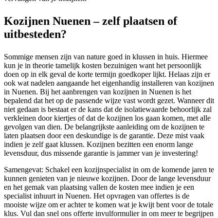
Kozijnen Nuenen – zelf plaatsen of
uitbesteden?
Sommige mensen zijn van nature goed in klussen in huis. Hiermee
kun je in theorie tamelijk kosten bezuinigen want het persoonlijk
doen op in elk geval de korte termijn goedkoper lijkt. Helaas zijn er
ook wat nadelen aangaande het eigenhandig installeren van kozijnen
in Nuenen. Bij het aanbrengen van kozijnen in Nuenen is het
bepalend dat het op de passende wijze vast wordt gezet. Wanneer dit
niet gedaan is bestaat er de kans dat de isolatiewaarde behoorlijk zal
verkleinen door kiertjes of dat de kozijnen los gaan komen, met alle
gevolgen van dien. De belangrijkste aanleiding om de kozijnen te
laten plaatsen door een deskundige is de garantie. Deze mist vaak
indien je zelf gaat klussen. Kozijnen bezitten een enorm lange
levensduur, dus missende garantie is jammer van je investering!
Samengevat: Schakel een kozijnspecialist in om de komende jaren te
kunnen genieten van je nieuwe kozijnen. Door de lange levensduur
en het gemak van plaatsing vallen de kosten mee indien je een
specialist inhuurt in Nuenen. Het opvragen van offertes is de
mooiste wijze om er achter te komen wat je kwijt bent voor de totale
klus. Vul dan snel ons offerte invulformulier in om meer te begrijpen