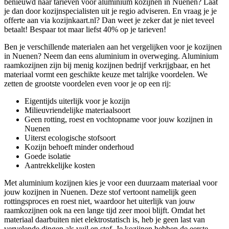
benieuwd naar tarieven voor aluminium kozijnen in Nuenen? Laat
je dan door kozijnspecialisten uit je regio adviseren. En vraag je je
offerte aan via kozijnkaart.nl? Dan weet je zeker dat je niet teveel
betaalt! Bespaar tot maar liefst 40% op je tarieven!
Ben je verschillende materialen aan het vergelijken voor je kozijnen
in Nuenen? Neem dan eens aluminium in overweging. Aluminium
raamkozijnen zijn bij menig kozijnen bedrijf verkrijgbaar, en het
materiaal vormt een geschikte keuze met talrijke voordelen. We
zetten de grootste voordelen even voor je op een rij:
Eigentijds uiterlijk voor je kozijn
Milieuvriendelijke materiaalsoort
Geen rotting, roest en vochtopname voor jouw kozijnen in
Nuenen
Uiterst ecologische stofsoort
Kozijn behoeft minder onderhoud
Goede isolatie
Aantrekkelijke kosten
Met aluminium kozijnen kies je voor een duurzaam materiaal voor
jouw kozijnen in Nuenen. Deze stof vertoont namelijk geen
rottingsproces en roest niet, waardoor het uiterlijk van jouw
raamkozijnen ook na een lange tijd zeer mooi blijft. Omdat het
materiaal daarbuiten niet elektrostatisch is, heb je geen last van
vervelende dingen als vuil en stof. Je kozijnen hebben de eerste