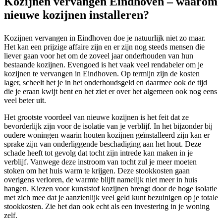
Kozijnen vervangen Eindhoven – waarom
nieuwe kozijnen installeren?
Kozijnen vervangen in Eindhoven doe je natuurlijk niet zo maar.
Het kan een prijzige affaire zijn en er zijn nog steeds mensen die
liever gaan voor het om de zoveel jaar onderhouden van hun
bestaande kozijnen. Evengoed is het vaak veel rendabeler om je
kozijnen te vervangen in Eindhoven. Op termijn zijn de kosten
lager, scheelt het je in het onderhoudsgeld en daarmee ook de tijd
die je eraan kwijt bent en het ziet er over het algemeen ook nog eens
veel beter uit.
Het grootste voordeel van nieuwe kozijnen is het feit dat ze
bevorderlijk zijn voor de isolatie van je verblijf. In het bijzonder bij
oudere woningen waarin houten kozijnen geïnstalleerd zijn kan er
sprake zijn van onderliggende beschadiging aan het hout. Deze
schade heeft tot gevolg dat tocht zijn intrede kan maken in je
verblijf. Vanwege deze instroom van tocht zul je meer moeten
stoken om het huis warm te krijgen. Deze stookkosten gaan
overigens verloren, de warmte blijft namelijk niet meer in huis
hangen. Kiezen voor kunststof kozijnen brengt door de hoge isolatie
met zich mee dat je aanzienlijk veel geld kunt bezuinigen op je totale
stookkosten. Zie het dan ook echt als een investering in je woning
zelf.