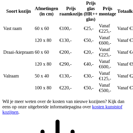
Prijs
Afmetingen
Prijs
glas
Prijs
Soort kozijn
Totaalk
(in cm)
raamkozijn
(HR++
montage
glas)
Vanaf
Vast raam
60 x 60
€100,-
€25,-
Vanaf €
€225,-
Vanaf
120 x 80
€130,-
€50,-
Vanaf €
€600,-
Vanaf
Draai-/kiepraam
60 x 60
€200,-
€20,-
Vanaf €
€225,-
Vanaf
120 x 80
€290,-
€40,-
Vanaf €
€600,-
Vanaf
Valraam
50 x 40
€130,-
€30,-
Vanaf €
€125,-
Vanaf
100 x 80
€220,-
€50,-
Vanaf €
€500,-
Wil je meer weten over de kosten van nieuwe kozijnen? Kijk dan
eens op onze uitgebreide informatiepagina over
kosten kunststof
kozijnen
.