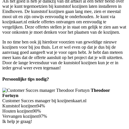
Als het goed is heb je dankzij van dit artikel al een beter beeld over
wat je kunt tegemoetzien bij kunststof kozijnen laten installeren in
Eindhoven. De kunststof kozijnen gaan lang mee, zien er meestal
mooi uit en zijn onwijs eenvoudig te onderhouden. Je kunt via
kozijnkaart.nl enkele offertes ontvangen om eenvoudig te
vergelijken. Deze offertes stellen je in staat om gelijk te zien aan wat
voor onkosten je moet denken voor het plaatsen van de kozijnen.
In no time ben ook jij hierdoor voorzien van geweldige nieuwe
kozijnen voor bij jou thuis. Let er wel even op dat je dus bij de
aanvraag goed aangeeft wat je voor ogen hebt. Je hebt dan meteen
meer kans dat de offerte aansluit op het project dat je wilt uitzetten.
Door de lange levensduur van de kunststof kozijnen kun je er in
ieder geval weer even tegenaan!
Persoonlijke tips nodig?
Theodoor
Fortuyn
Customer Succes manager bij kozijnenkaart.nl
Kunststof kozijnen
94%
Houten kozijnen
90%
Vervangen kozijnen
97%
Ik help je graag!