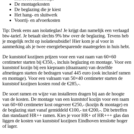
De montagekosten
De beglazing die je kiest
Het hang- en sluitwerk
Voorrij- en afvoerkosten
Tip: Denk eens aan isolatieglas! Je krijgt dan namelijk een verlaagd
btw-tarief. Je betaalt slechts 9% btw over de beglazing. Tevens heb
je mogelijk recht op isolatiesubsidie! Hier kom je al voor in
aanmerking als je twee energiebesparende maatregelen in huis hebt.
De kunststof kozijnen prijzen voor een vast raam van 60×60
centimeter starten bij €350,-, incluis beglazing en montage. Voor een
kunststof kozijn bij een kiepraam (draairaam) van dezelfde
afmetingen starten de bedragen vanaf 445 euro (ook inclusief ramen
en montage). Voor een valraam van 50×40 centimeter starten de
kunststof kozijnen kosten rond de €285,-.
De soort ramen en wijze van installeren dragen bij aan de hoogte
van de kosten. De montage van een kunststof kozijn voor een raam
van 60×60 centimeter kost ongeveer €250,- (kozijn & montage) en
de beglazing start vanaf gemiddeld €100,- tot €200,-. Dit betreffen
dan standaard HR++ ramen. Kies je voor HR+ of HR+++ glas dan
liggen de kosten van kunststof kozijnen Eindhoven tenslotte hoger
of lager.