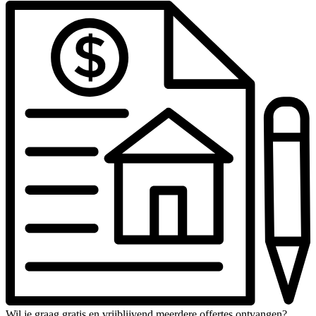
Wil je graag gratis en vrijblijvend meerdere offertes ontvangen?